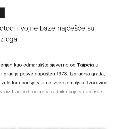
 otoci i vojne baze najčešće su
azloga
ijenjen kao odmaralište sjeverno od
Taipeia
u
 i grad je posve napušten 1978. Izgradnja grada,
 izgledom podsjećaju na izvanzemaljske tvorevine,
itav niz tragičnih nesreća radnika koje su uplašile