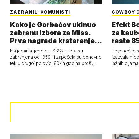
ZABRANILI KOMUNISTI
COWBOY 
Kako je Gorbačov ukinuo
Efekt B
zabranu izbora za Miss.
za kaub
Prva nagrada krstarenje
raste 85
Jadran…
čizmam
Natjecanja ljepote u SSSR-u bila su
Beyoncé je 
zabranjena od 1959., i započela su ponovno
izazvala mod
tek u drugoj polovici 80-ih godina prošl…
lažnih dijam