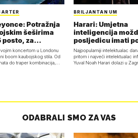
CARTER
BRILJANTAN UM
eyonce: Potražnja
Harari: Umjetna
ojskim šeširima
inteligencija možd
 posto, za
posljedicu imati p
a 53 p…
kolaps čovje…
svojim koncertom u Londonu
Najpopularniji intelektualac dan
ni boom kaubojskog stila. Od
pritom i najveći intelektualac i
anata do traper kombinacija,…
Yuval Noah Harari dolazi u Za