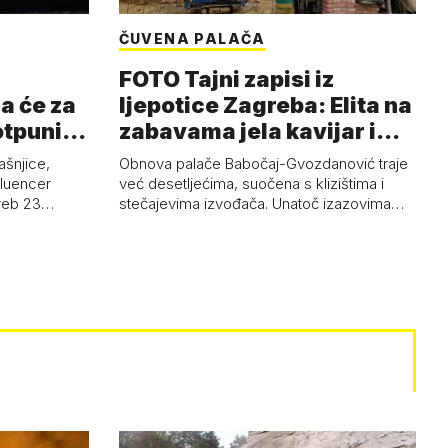
ČUVENA PALAČA
FOTO Tajni zapisi iz
a će za
ljepotice Zagreba: Elita na
otpuni
zabavama jela kavijar i
pud…
ašnjice,
Obnova palače Babočaj-Gvozdanović traje
nfluencer
već desetljećima, suočena s klizištima i
greb 23…
stečajevima izvođača. Unatoč izazovima…