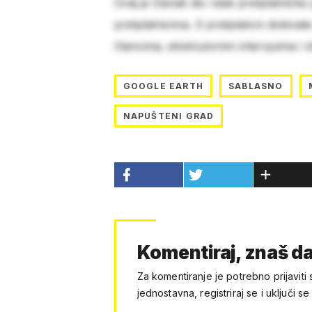
Ovaj je članak dio naše pretplatničke
pretplatnicima. S pretplatom dobivat
člancima, ekskluzivnim intervjuima i 
GOOGLE EARTH
SABLASNO
NAPUŠTENI GRAD
Komentiraj, znaš da
Za komentiranje je potrebno prijaviti 
jednostavna, registriraj se i uključi se