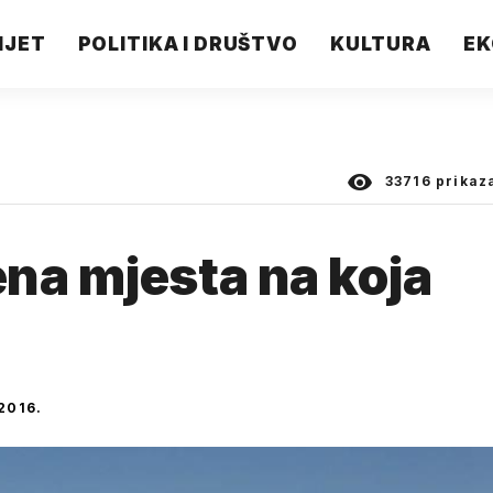
IJET
POLITIKA I DRUŠTVO
KULTURA
EK
33716
prikaz
na mjesta na koja
2016.