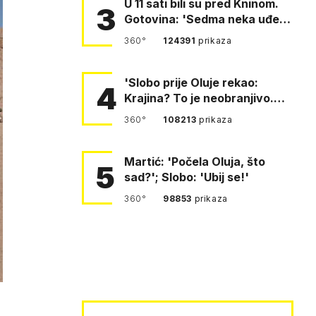
U 11 sati bili su pred Kninom.
3
Gotovina: 'Sedma neka uđe,
4. gardijska neka g…
360°
124391
prikaza
'Slobo prije Oluje rekao:
4
Krajina? To je neobranjivo.
Tuđmana zvao Krivousti'
360°
108213
prikaza
Martić: 'Počela Oluja, što
5
sad?'; Slobo: 'Ubij se!'
360°
98853
prikaza