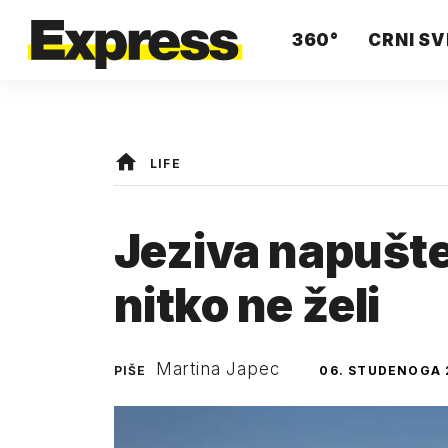
360°
CRNI SV
LIFE
Jeziva napušte
nitko ne želi
Martina Japec
PIŠE
06. STUDENOGA 