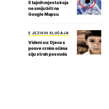
5 tajnih mjesta koja
ne smiju biti na
Google Mapsu
5 JEZIVIH SLUČAJA
Viđeni su: Djeca s
posve crnim očima
siju strah posvuda