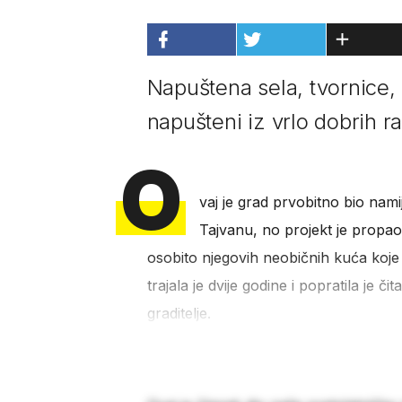
Napuštena sela, tvornice,
napušteni iz vrlo dobrih r
O
vaj je grad prvobitno bio nam
Tajvanu, no projekt je propao
osobito njegovih neobičnih kuća koje
trajala je dvije godine i popratila je č
graditelje.