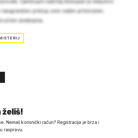
 ponude. Cjelokupni sadržaj dostupan je isključivo
e neograničen pristup svim našim arhiviranim
stručnim analizama.
MISTERIJ
 želiš!
se. Nemaš korisnički račun? Registracija je brza i
 u raspravu.