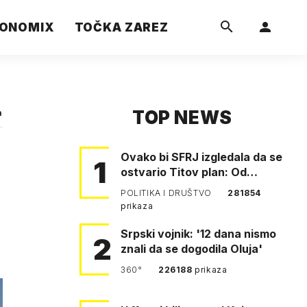
ONOMIX
TOČKA ZAREZ
TOP NEWS
a
Ovako bi SFRJ izgledala da se
1
ostvario Titov plan: Od
Klagenfurta do Istanbula!
POLITIKA I DRUŠTVO
281854
prikaza
Srpski vojnik: '12 dana nismo
2
znali da se dogodila Oluja'
360°
226188
prikaza