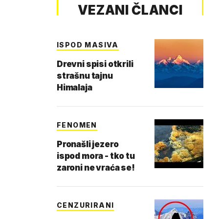
VEZANI ČLANCI
ISPOD MASIVA
Drevni spisi otkrili
strašnu tajnu
Himalaja
FENOMEN
Pronašli jezero
ispod mora - tko tu
zaroni ne vraća se!
CENZURIRANI