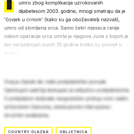
I
umro zbog komplikacija uzrokovanih
dijabetesom 2003. godine, mnogi smatraju da je
'čovjek u crnom' (kako su ga obožavatelji nazvali),
umro od slomljena srca. Samo četiri mjeseca ranije
nakon operacije srca umrla je njegova June s kojom je
bio nerazdvojan punih 35 godina koliko su proveli u
braku.
Ovaj je članak dio naše pretplatničke ponude.
Cjelokupni sadržaj dostupan je isključivo pretplatnicima.
S pretplatom dobivate neograničen pristup svim našim
arhiviranim člancima, ekskluzivnim intervjuima i
stručnim analizama.
COUNTRY GLAZBA
OBLJETNICA