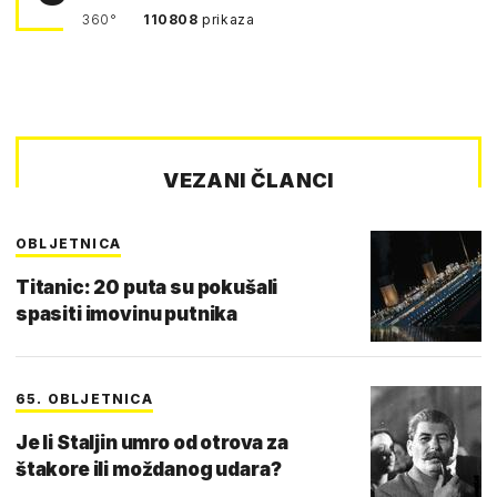
360°
110808
prikaza
VEZANI ČLANCI
OBLJETNICA
Titanic: 20 puta su pokušali
spasiti imovinu putnika
65. OBLJETNICA
Je li Staljin umro od otrova za
štakore ili moždanog udara?