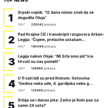
TOP NEWS
FACEBOOKA
Srpski vojnik: '12 dana nismo znali da se
1
dogodila Oluja'
360°
225042
prikaza
Pad Krajine (3) i transkripti razgovora Arkan-
2
Legija: 'Čujem, prelazite ustašam…
360°
140099
prikaza
Legija nakon Oluje: 'Mi Srbi smo pič*ice.
3
Hrvati su nas pomeli!'
360°
134690
prikaza
U 11 sati bili su pred Kninom. Gotovina:
4
'Sedma neka uđe, 4. gardijska neka g…
360°
123449
prikaza
Srbija se i danas pita: Zašto je Knin pao za
5
samo 24 sata?