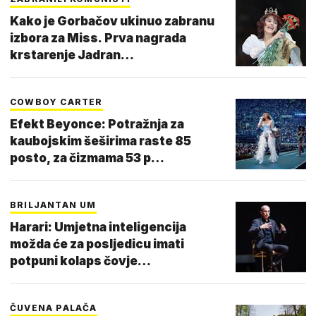
Kako je Gorbačov ukinuo zabranu
izbora za Miss. Prva nagrada
krstarenje Jadran…
COWBOY CARTER
Efekt Beyonce: Potražnja za
kaubojskim šeširima raste 85
posto, za čizmama 53 p…
BRILJANTAN UM
Harari: Umjetna inteligencija
možda će za posljedicu imati
potpuni kolaps čovje…
ČUVENA PALAČA