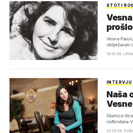
STOTI RO
Vesna 
prošlo
Vesna Parun, 
obilježavati 
19:05 06. LIPA
INTERVJU
Naša o
Vesne
Glumica Vesn
rođendana V
20:59 06. SVIB