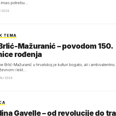
e imao potrebu…
J 2024.
K TEMA
Brlić-Mažuranić – povodom 150.
nice rođenja
e Brlić-Mažuranić u hrvatskoj je kulturi bogato, ali i ambivalentno;
iževnom i lekt…
ANJ 2024.
CA
ina Gavelle – od revolucije do tra