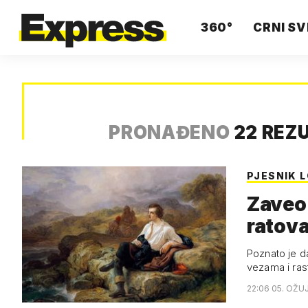
360°
CRNI SV
PRONAĐENO
22 REZ
PJESNIK 
Zaveo 
ratova
Poznato je da
vezama i ras
22:06 05. OŽU