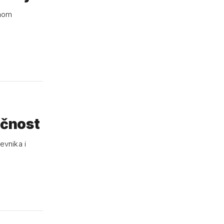
dnom
ečnost
evnika i