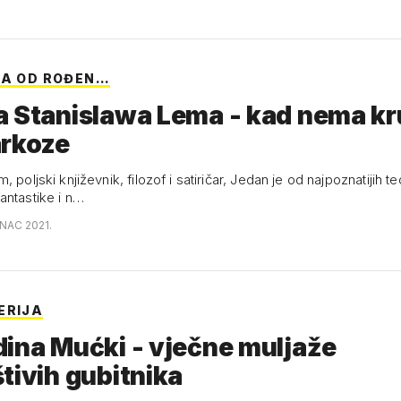
NA OD ROĐEN…
a Stanislawa Lema - kad nema k
arkoze
, poljski književnik, filozof i satiričar, Jedan je od najpoznatijih te
antastike i n…
INAC 2021.
ERIJA
ina Mućki - vječne muljaže
tivih gubitnika