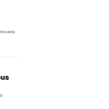
štovatelji
pus
og