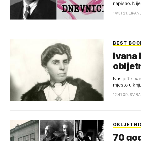
napisao. Nij
14:31 21. LIPAN
BEST BOO
Ivana 
obljet
Nasljeđe Ivan
mjesto u knj
12:41 09. SVIB
OBLJETNI
70 god