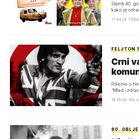
Slijedi 40. g
kako je odra
17:44 14. TRAV
FELJTON 1
Crni va
komuni
Pišemo o fen
'Mlad i zdra
18:35 06. VELJ
80. OBLJ