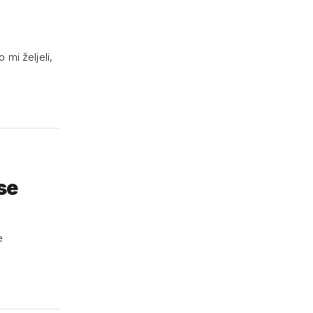
mi željeli,
se
e