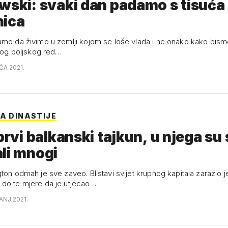
ski: svaki dan padamo s tisuća
nica
amo da živimo u zemlji kojom se loše vlada i ne onako kako bismo 
ikog poljskog red…
AČA 2021.
NA DINASTIJE
 prvi balkanski tajkun, u njega su 
li mnogi
ton odmah je sve zaveo. Blistavi svijet krupnog kapitala zarazio j
do te mjere da je utjecao …
ČANJ 2021.