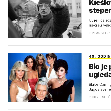
Kieślow
stepe
Uvijek osjeć
riječi su vel
11:21 04. VELJ
40. GODI
Bio je
ugleda
Blake Carring
Jugoslavene 
11:30 26. SIJE