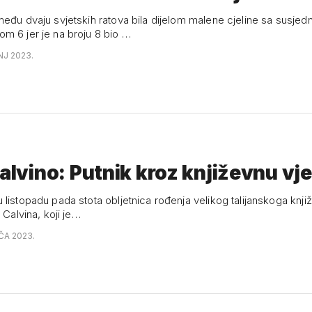
među dvaju svjetskih ratova bila dijelom malene cjeline sa susje
m 6 jer je na broju 8 bio …
NJ 2023.
Calvino: Putnik kroz književnu vj
listopadu pada stota obljetnica rođenja velikog talijanskoga knjiž
a Calvina, koji je…
AČA 2023.