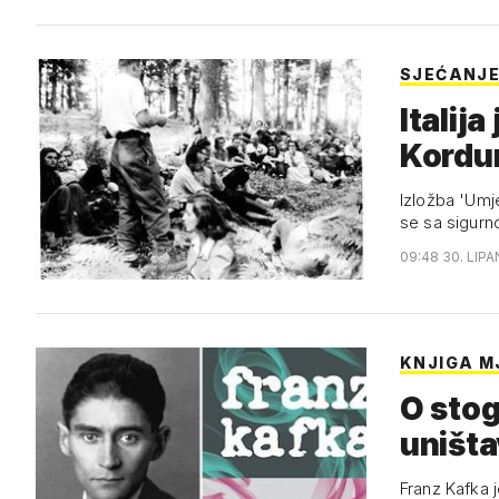
SJEĆANJ
Italij
Kordu
Izložba 'Umje
se sa sigurn
09:48 30. LIPA
KNJIGA M
O stog
uništa
Franz Kafka j