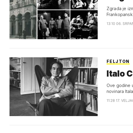
Zgrada je iz
Frankopansko
13:10 06. SRPA
FELJTON
Italo 
Ove godine u 
novinara Ital
11:28 17. VELJ