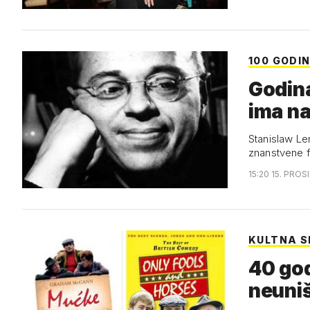
100 GODI
Godin
ima n
Stanislaw Lem
znanstvene f
15:20 15. PROS
KULTNA S
40 god
neuniš