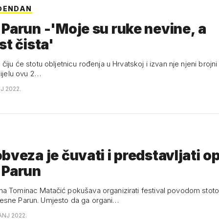
ĐENDAN
Parun -'Moje su ruke nevine, a
st čista'
čiju će stotu obljetnicu rođenja u Hrvatskoj i izvan nje njeni brojni 
cijelu ovu 2…
NJ 2022.
bveza je čuvati i predstavljati o
 Parun
a Tominac Matačić pokušava organizirati festival povodom stot
esne Parun. Umjesto da ga organi…
ANJ 2022.