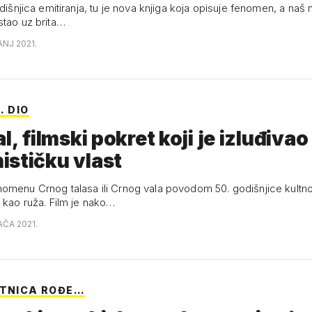
odišnjica emitiranja, tu je nova knjiga koja opisuje fenomen, a naš 
stao uz brita…
ANJ 2021.
. DIO
l, filmski pokret koji je izluđivao
stičku vlast
omenu Crnog talasa ili Crnog vala povodom 50. godišnjice kultno
v kao ruža. Film je nako…
AČA 2021.
ETNICA ROĐE…