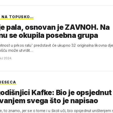
E NA TOPUSKO…
a je pala, osnovan je ZAVNOH. Na
nu se okupila posebna grupa
tnost u prkos ratu' predstavit će ukupno 32 originalna likovna dje
ošću može utvrdit…
NJ 2024.
JESECA
odišnjici Kafke: Bio je opsjednut
vanjem svega što je napisao
e, to znamo, jer se o tome i u školi uči, bio opsjednut uništenjem