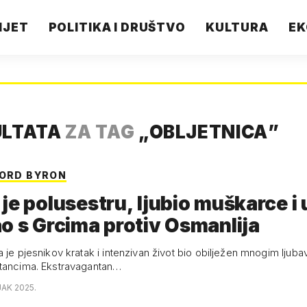
IJET
POLITIKA I DRUŠTVO
KULTURA
EK
ULTATA
ZA TAG
„
OBLJETNICA
”
LORD BYRON
je polusestru, ljubio muškarce i
o s Grcima protiv Osmanlija
 je pjesnikov kratak i intenzivan život bio obilježen mnogim ljub
tancima. Ekstravagantan…
JAK 2025.