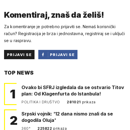
Komentiraj, znaš da želiš!
Za komentiranje je potrebno prijaviti se. Nemaš korisnički
račun? Registracija je brza i jednostavna, registriraj se i uključi
se u raspravu.
PRIJAVI SE
PRIJAVI SE
PUTEM
TOP NEWS
FACEBOOKA
Ovako bi SFRJ izgledala da se ostvario Titov
1
plan: Od Klagenfurta do Istanbula!
POLITIKA I DRUŠTVO
281021
prikaza
Srpski vojnik: '12 dana nismo znali da se
2
dogodila Oluja'
360°
225822
prikaza