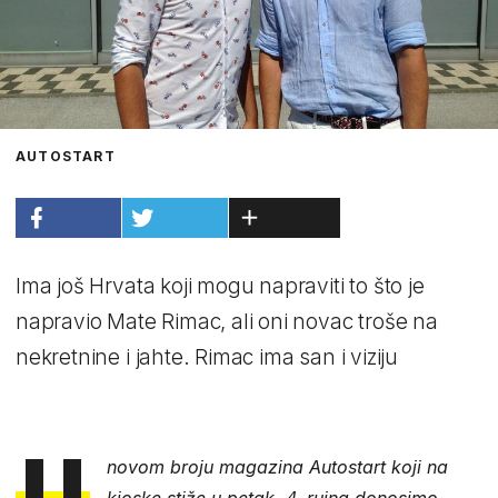
AUTOSTART
Ima još Hrvata koji mogu napraviti to što je
napravio Mate Rimac, ali oni novac troše na
nekretnine i jahte. Rimac ima san i viziju
U
novom broju magazina Autostart koji na
kioske stiže u petak, 4. rujna donosimo