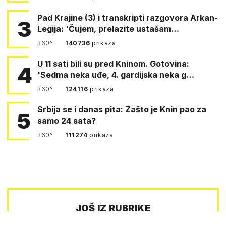
Pad Krajine (3) i transkripti razgovora Arkan-
3
Legija: 'Čujem, prelazite ustašam…
360°
140736
prikaza
U 11 sati bili su pred Kninom. Gotovina:
4
'Sedma neka uđe, 4. gardijska neka g…
360°
124116
prikaza
Srbija se i danas pita: Zašto je Knin pao za
5
samo 24 sata?
360°
111274
prikaza
JOŠ IZ RUBRIKE