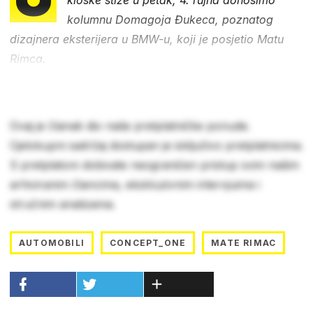
kolumnu Domagoja Đukeca, poznatog
dizajnera eksterijera u BMW-u, koji je posjetio Matu
Rimca.
Ovaj je članak dio naše pretplatničke ponude.
Cjelokupni sadržaj dostupan je isključivo pretplatnicima.
S pretplatom dobivate neograničen pristup svim našim
arhiviranim člancima, ekskluzivnim intervjuima i
stručnim analizama.
AUTOMOBILI
CONCEPT_ONE
MATE RIMAC