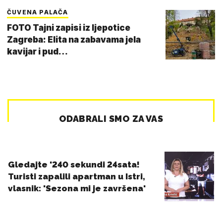
ČUVENA PALAČA
FOTO Tajni zapisi iz ljepotice
Zagreba: Elita na zabavama jela
kavijar i pud…