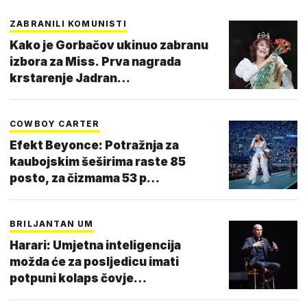
ZABRANILI KOMUNISTI
Kako je Gorbačov ukinuo zabranu
izbora za Miss. Prva nagrada
krstarenje Jadran…
COWBOY CARTER
Efekt Beyonce: Potražnja za
kaubojskim šeširima raste 85
posto, za čizmama 53 p…
BRILJANTAN UM
Harari: Umjetna inteligencija
možda će za posljedicu imati
potpuni kolaps čovje…