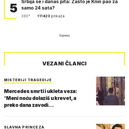
Srbija se i danas pita: Zašto je Knin pao za
5
samo 24 sata?
360°
111423
prikaza
Express
VEZANI ČLANCI
MISTERIJI TRAGEDIJE
Mercedes smrti i ukleta veza:
'Meni noću dolaziš u krevet, a
preko dana zavodi…
SLAVNA PRINCEZA