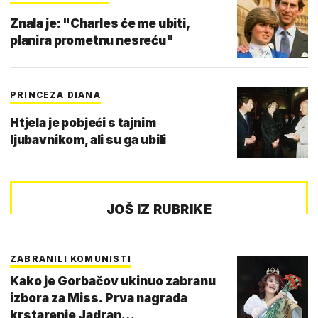
Znala je: "Charles će me ubiti,
planira prometnu nesreću"
PRINCEZA DIANA
Htjela je pobjeći s tajnim
ljubavnikom, ali su ga ubili
JOŠ IZ RUBRIKE
ZABRANILI KOMUNISTI
Kako je Gorbačov ukinuo zabranu
izbora za Miss. Prva nagrada
krstarenje Jadran…