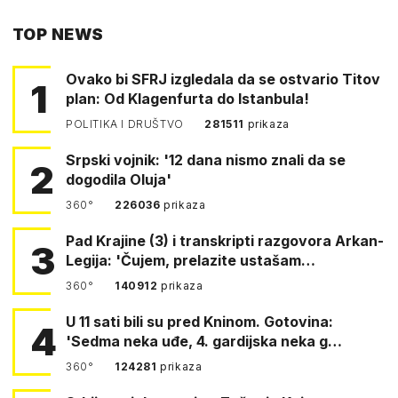
PUTEM
TOP NEWS
FACEBOOKA
Ovako bi SFRJ izgledala da se ostvario Titov
1
plan: Od Klagenfurta do Istanbula!
POLITIKA I DRUŠTVO
281511
prikaza
Srpski vojnik: '12 dana nismo znali da se
2
dogodila Oluja'
360°
226036
prikaza
Pad Krajine (3) i transkripti razgovora Arkan-
3
Legija: 'Čujem, prelazite ustašam…
360°
140912
prikaza
U 11 sati bili su pred Kninom. Gotovina:
4
'Sedma neka uđe, 4. gardijska neka g…
360°
124281
prikaza