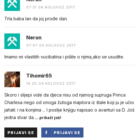
07:31 06.KOLOVOZ 2017.
Trla baba lan da joj prođe dan.
Neron
07:07 05.KOLOVOZ 2017.
Imamo mi vlastitih vucibatina i pišite o njima,ako se usudite.
Tihomir65
16:25 04.KOLOVOZ 2017.
Skoro i slijepi vide da djeca nisu od njenog supruga Princa
Charlesa nego od onoga žutoga majstora iz štale koji ju je učio
jahati: i na konjima ... I poslije knjigu napisao o avanturi sa D. Još
jedna stvar da
... prikaži još!
PRIJAVI SE
PRIJAVI SE