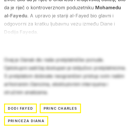
da je riječ o kontroverznom poduzetniku
Mohamedu
al-Fayedu
. A upravo je stariji al-Fayed bio glavni i
odgovorni za kratku ljubavnu vezu između Diane i
Dodija Fayeda
.
Ovaj je članak dio naše pretplatničke ponude.
Cjelokupni sadržaj dostupan je isključivo pretplatnicima.
S pretplatom dobivate neograničen pristup svim našim
arhiviranim člancima, ekskluzivnim intervjuima i
stručnim analizama.
DODI FAYED
PRINC CHARLES
PRINCEZA DIANA