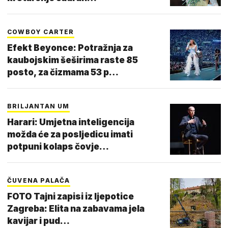
COWBOY CARTER
Efekt Beyonce: Potražnja za
kaubojskim šeširima raste 85
posto, za čizmama 53 p…
BRILJANTAN UM
Harari: Umjetna inteligencija
možda će za posljedicu imati
potpuni kolaps čovje…
ČUVENA PALAČA
FOTO Tajni zapisi iz ljepotice
Zagreba: Elita na zabavama jela
kavijar i pud…