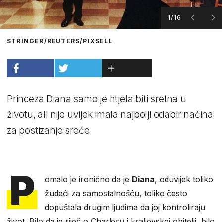
1/16
STRINGER/REUTERS/PIXSELL
Princeza Diana samo je htjela biti sretna u
životu, ali nije uvijek imala najbolji odabir načina
za postizanje sreće
P
omalo je ironično da je
Diana
, oduvijek toliko
žudeći za samostalnošću, toliko često
dopuštala drugim ljudima da joj kontroliraju
život. Bilo da je riječ o Charlesu i kraljevskoj obitelji, bilo