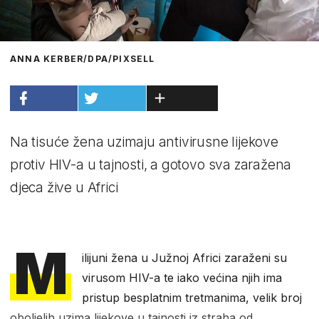
ANNA KERBER/DPA/PIXSELL
Na tisuće žena uzimaju antivirusne lijekove
protiv HIV-a u tajnosti, a gotovo sva zaražena
djeca žive u Africi
M
ilijuni žena u Južnoj Africi zaraženi su
virusom HIV-a te iako većina njih ima
pristup besplatnim tretmanima, velik broj
oboljelih uzima lijekove u tajnosti iz straha od