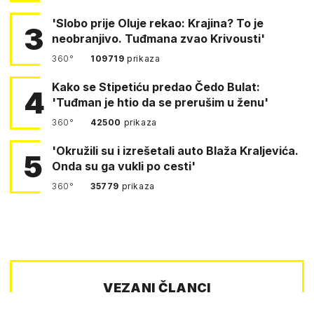
'Slobo prije Oluje rekao: Krajina? To je
3
neobranjivo. Tuđmana zvao Krivousti'
360°
109719
prikaza
Kako se Stipetiću predao Čedo Bulat:
4
'Tuđman je htio da se prerušim u ženu'
360°
42500
prikaza
'Okružili su i izrešetali auto Blaža Kraljevića.
5
Onda su ga vukli po cesti'
360°
35779
prikaza
VEZANI ČLANCI