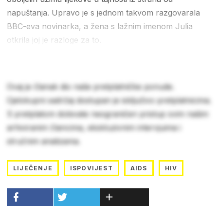
napuštanja. Upravo je s jednom takvom razgovarala
BBC-eva novinarka, a žena s lažnim imenom Julia
otkrila joj je razloge za to.
Ovaj je članak dio naše pretplatničke ponude.
Cjelokupni sadržaj dostupan je isključivo pretplatnicima.
S pretplatom dobivate neograničen pristup svim našim
arhiviranim člancima, ekskluzivnim intervjuima i
stručnim analizama.
LIJEČENJE
ISPOVIJEST
AIDS
HIV