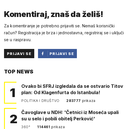
Komentiraj, znaš da želiš!
Za komentiranje je potrebno prijaviti se. Nemaš korisnički
račun? Registracija je brza i jednostavna, registriraj se i uključi
se u raspravu.
PRIJAVI SE
PRIJAVI SE
PUTEM
TOP NEWS
FACEBOOKA
Ovako bi SFRJ izgledala da se ostvario Titov
1
plan: Od Klagenfurta do Istanbula!
POLITIKA I DRUŠTVO
283777
prikaza
Čavoglave u NDH: 'Četnici iz Moseća upali
2
su u selo i pobili obitelj Perković'
360°
114461
prikaza