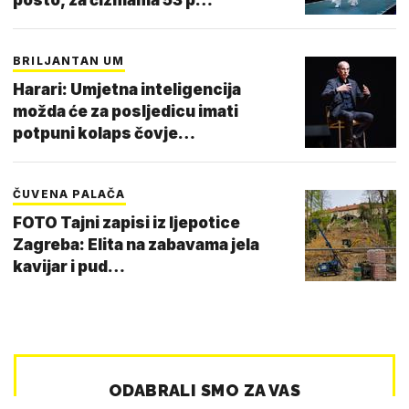
BRILJANTAN UM
Harari: Umjetna inteligencija
možda će za posljedicu imati
potpuni kolaps čovje…
ČUVENA PALAČA
FOTO Tajni zapisi iz ljepotice
Zagreba: Elita na zabavama jela
kavijar i pud…