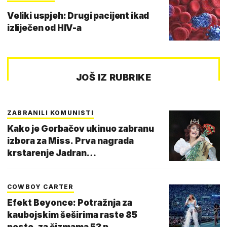
Veliki uspjeh: Drugi pacijent ikad
izliječen od HIV-a
JOŠ IZ RUBRIKE
ZABRANILI KOMUNISTI
Kako je Gorbačov ukinuo zabranu
izbora za Miss. Prva nagrada
krstarenje Jadran…
COWBOY CARTER
Efekt Beyonce: Potražnja za
kaubojskim šeširima raste 85
posto, za čizmama 53 p…