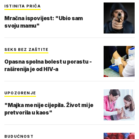
ISTINITA PRIČA
Mračna ispovijest: "Ubio sam
svoju mamu"
SEKS BEZ ZAŠTITE
Opasna spolna bolest u porastu -
raširenija je od HIV-a
UPOZORENJE
"Majka me nije cijepila. Život mi je
pretvorila u kaos"
BUDUĆNOST