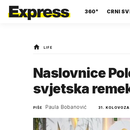
360°
CRNI SV
LIFE
Naslovnice Pol
svjetska reme
Paula Bobanović
PIŠE
31. KOLOVOZA