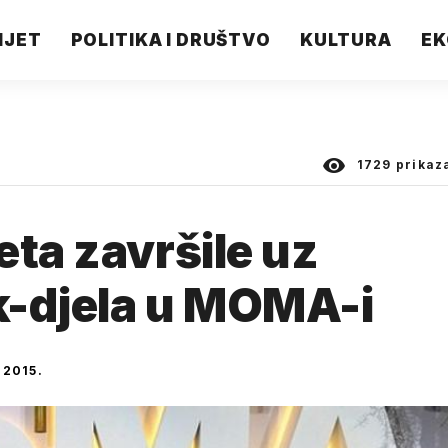
IJET
POLITIKA I DRUŠTVO
KULTURA
EK
1729
prikaz
eta završile uz
k-djela u MOMA-i
 2015.