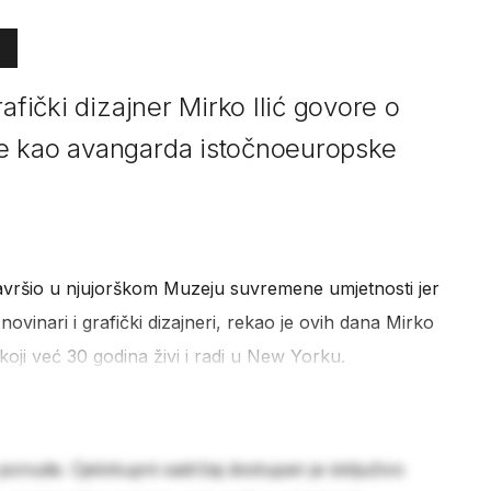
afički dizajner Mirko Ilić govore o
e kao avangarda istočnoeuropske
završio u njujorškom Muzeju suvremene umjetnosti jer
 novinari i grafički dizajneri, rekao je ovih dana Mirko
ač koji već 30 godina živi i radi u New Yorku.
 ponude. Cjelokupni sadržaj dostupan je isključivo