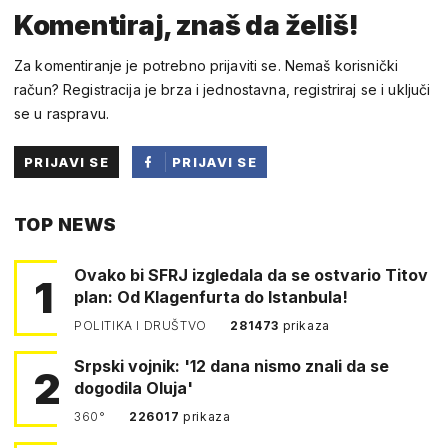
Komentiraj, znaš da želiš!
Za komentiranje je potrebno prijaviti se. Nemaš korisnički
račun? Registracija je brza i jednostavna, registriraj se i uključi
se u raspravu.
PRIJAVI SE
PRIJAVI SE
PUTEM
TOP NEWS
FACEBOOKA
Ovako bi SFRJ izgledala da se ostvario Titov
1
plan: Od Klagenfurta do Istanbula!
POLITIKA I DRUŠTVO
281473
prikaza
Srpski vojnik: '12 dana nismo znali da se
2
dogodila Oluja'
360°
226017
prikaza