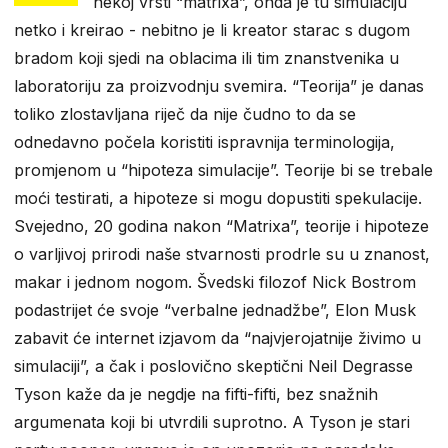
nekoj vrsti “matrixa”, onda je tu simulaciju
netko i kreirao - nebitno je li kreator starac s dugom
bradom koji sjedi na oblacima ili tim znanstvenika u
laboratoriju za proizvodnju svemira. “Teorija” je danas
toliko zlostavljana riječ da nije čudno to da se
odnedavno počela koristiti ispravnija terminologija,
promjenom u “hipoteza simulacije”. Teorije bi se trebale
moći testirati, a hipoteze si mogu dopustiti spekulacije.
Svejedno, 20 godina nakon “Matrixa”, teorije i hipoteze
o varljivoj prirodi naše stvarnosti prodrle su u znanost,
makar i jednom nogom. Švedski filozof Nick Bostrom
podastrijet će svoje “verbalne jednadžbe”, Elon Musk
zabavit će internet izjavom da “najvjerojatnije živimo u
simulaciji”, a čak i poslovično skeptični Neil Degrasse
Tyson kaže da je negdje na fifti-fifti, bez snažnih
argumenata koji bi utvrdili suprotno. A Tyson je stari