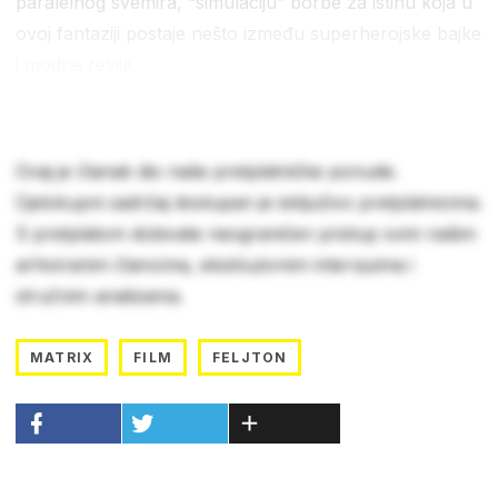
paralelnog svemira, “simulaciju” borbe za istinu koja u
ovoj fantaziji postaje nešto između superherojske bajke
i modne revije.
Ovaj je članak dio naše pretplatničke ponude.
Cjelokupni sadržaj dostupan je isključivo pretplatnicima.
S pretplatom dobivate neograničen pristup svim našim
arhiviranim člancima, ekskluzivnim intervjuima i
stručnim analizama.
MATRIX
FILM
FELJTON