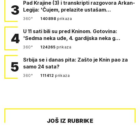
Pad Krajine (3) i transkripti razgovora Arkan-
3
Legija: 'Čujem, prelazite ustašam…
360°
140898
prikaza
U 11 sati bili su pred Kninom. Gotovina:
4
'Sedma neka uđe, 4. gardijska neka g…
360°
124265
prikaza
Srbija se i danas pita: Zašto je Knin pao za
5
samo 24 sata?
360°
111412
prikaza
JOŠ IZ RUBRIKE