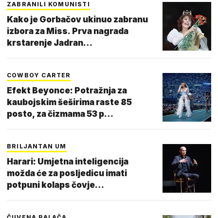
ZABRANILI KOMUNISTI
Kako je Gorbačov ukinuo zabranu
izbora za Miss. Prva nagrada
krstarenje Jadran…
COWBOY CARTER
Efekt Beyonce: Potražnja za
kaubojskim šeširima raste 85
posto, za čizmama 53 p…
BRILJANTAN UM
Harari: Umjetna inteligencija
možda će za posljedicu imati
potpuni kolaps čovje…
ČUVENA PALAČA