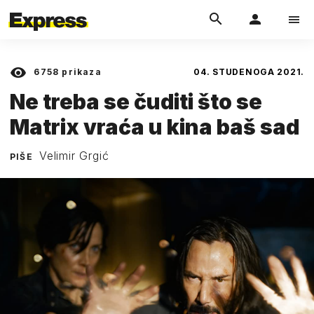
6758
prikaza
04. STUDENOGA 2021.
Ne treba se čuditi što se
Matrix vraća u kina baš sad
Velimir Grgić
PIŠE