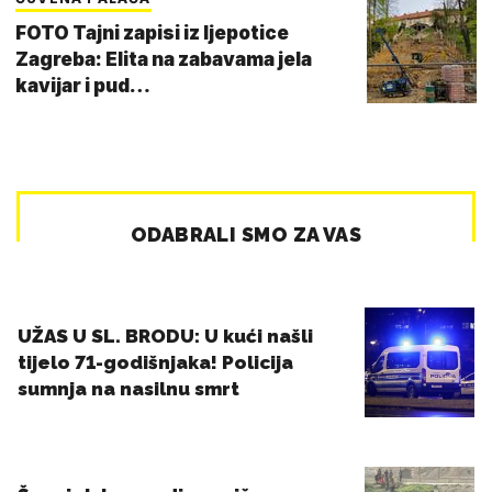
FOTO Tajni zapisi iz ljepotice
Zagreba: Elita na zabavama jela
kavijar i pud…