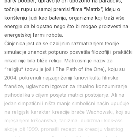
party pooper, upravo je on upozorio na paradoks,
točnije rupu u samoj premisi filma “Matrix”, ideju o
korištenju ljudi kao baterija, organizma koji traži više
energije da bi opstao nego što bi mogao proizvesti na
energetskoj farmi robota.
Činjenica jest da se ozbiljnim razmatranjem teorije
simulacije znanost potpuno posvetila filozofiji i praktički
nikad nije bila bliže religiji. Matrixism je naziv za
“religiju” (zovu je još i The Path of the One), koju su
2004. pokrenuli najzagriženiji fanovi kulta filmske
franšize, uglavnom izgovor za ritualno konzumiranje
psihodelika s ciljem posjeta matrici postojanja. Ali na
jedan simpatični i ništa manje simbolični način upućuje
na religijski karakter kreacije braće Wachowski, koji su
miješanjem kršćanstva, taoizma, budizma i kick-ass
akcije još 1999. pronašli recept za kreaciju vlastitog