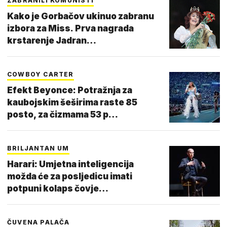
ZABRANILI KOMUNISTI
Kako je Gorbačov ukinuo zabranu
izbora za Miss. Prva nagrada
krstarenje Jadran…
COWBOY CARTER
Efekt Beyonce: Potražnja za
kaubojskim šeširima raste 85
posto, za čizmama 53 p…
BRILJANTAN UM
Harari: Umjetna inteligencija
možda će za posljedicu imati
potpuni kolaps čovje…
ČUVENA PALAČA