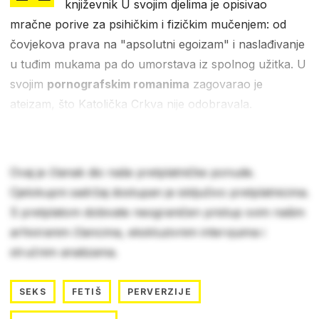
književnik U svojim djelima je opisivao
mračne porive za psihičkim i fizičkim mučenjem: od
čovjekova prava na "apsolutni egoizam" i naslađivanje
u tuđim mukama pa do umorstava iz spolnog užitka. U
svojim
pornografskim romanima
zagovarao je
ateizam, što Katolička Crkva nije odobravala.
Ovaj je članak dio naše pretplatničke ponude.
Cjelokupni sadržaj dostupan je isključivo pretplatnicima.
S pretplatom dobivate neograničen pristup svim našim
arhiviranim člancima, ekskluzivnim intervjuima i
stručnim analizama.
SEKS
FETIŠ
PERVERZIJE