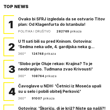
TOP NEWS
FACEBOOKA
Ovako bi SFRJ izgledala da se ostvario Titov
1
plan: Od Klagenfurta do Istanbula!
POLITIKA I DRUŠTVO
282769
prikaza
U 11 sati bili su pred Kninom. Gotovina:
2
'Sedma neka uđe, 4. gardijska neka g…
360°
124748
prikaza
'Slobo prije Oluje rekao: Krajina? To je
3
neobranjivo. Tuđmana zvao Krivousti'
360°
108764
prikaza
Čavoglave u NDH: 'Četnici iz Moseća upali
4
su u selo i pobili obitelj Perković'
360°
91007
prikaza
Gotovina: 'Škoriću, di je križ? Niste ga našli?!