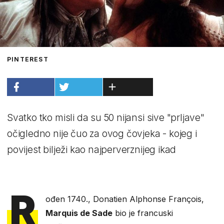
PINTEREST
Svatko tko misli da su 50 nijansi sive "prljave"
očigledno nije čuo za ovog čovjeka - kojeg i
povijest bilježi kao najperverznijeg ikad
R
ođen 1740., Donatien Alphonse François,
Marquis de Sade
bio je francuski