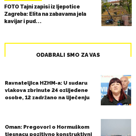
FOTO Tajni zapisi iz ljepotice
Zagreba: Elita na zabavama jela
kavijar i pud…