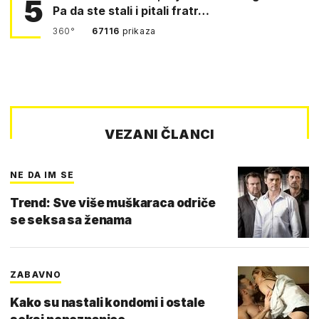
5
Pa da ste stali i pitali fratr…
360°
67116
prikaza
VEZANI ČLANCI
NE DA IM SE
Trend: Sve više muškaraca odriče
se seksa sa ženama
ZABAVNO
Kako su nastali kondomi i ostale