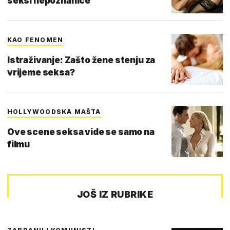
seksi nepoznanice
KAO FENOMEN
Istraživanje: Zašto žene stenju za
vrijeme seksa?
HOLLYWOODSKA MAŠTA
Ove scene seksa vide se samo na
filmu
JOŠ IZ RUBRIKE