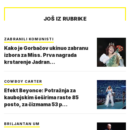
JOŠ IZ RUBRIKE
ZABRANILI KOMUNISTI
Kako je Gorbačov ukinuo zabranu
izbora za Miss. Prva nagrada
krstarenje Jadran…
COWBOY CARTER
Efekt Beyonce: Potražnja za
kaubojskim šeširima raste 85
posto, za čizmama 53 p…
BRILJANTAN UM