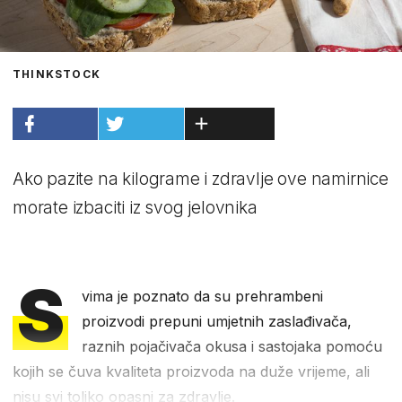
THINKSTOCK
Ako pazite na kilograme i zdravlje ove namirnice
morate izbaciti iz svog jelovnika
S
vima je poznato da su prehrambeni
proizvodi prepuni umjetnih zaslađivača,
raznih pojačivača okusa i sastojaka pomoću
kojih se čuva kvaliteta proizvoda na duže vrijeme, ali
nisu svi toliko opasni za zdravlje.