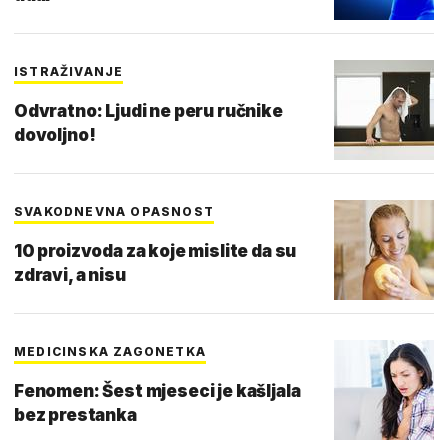
ISTRAŽIVANJE
Odvratno: Ljudi ne peru ručnike
dovoljno!
SVAKODNEVNA OPASNOST
10 proizvoda za koje mislite da su
zdravi, a nisu
MEDICINSKA ZAGONETKA
Fenomen: Šest mjeseci je kašljala
bez prestanka