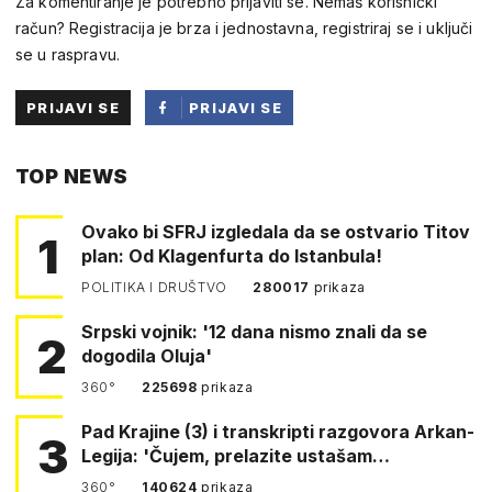
Za komentiranje je potrebno prijaviti se. Nemaš korisnički
račun? Registracija je brza i jednostavna, registriraj se i uključi
se u raspravu.
PRIJAVI SE
PRIJAVI SE
PUTEM
TOP NEWS
FACEBOOKA
Ovako bi SFRJ izgledala da se ostvario Titov
1
plan: Od Klagenfurta do Istanbula!
POLITIKA I DRUŠTVO
280017
prikaza
Srpski vojnik: '12 dana nismo znali da se
2
dogodila Oluja'
360°
225698
prikaza
Pad Krajine (3) i transkripti razgovora Arkan-
3
Legija: 'Čujem, prelazite ustašam…
360°
140624
prikaza