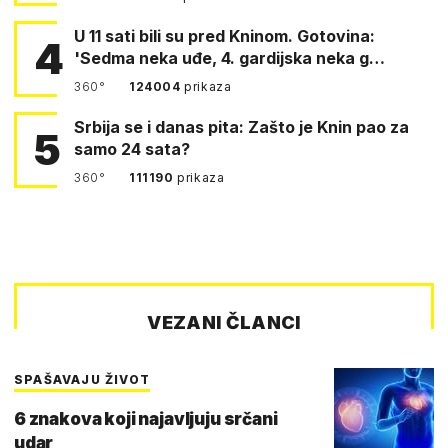
U 11 sati bili su pred Kninom. Gotovina:
4
'Sedma neka uđe, 4. gardijska neka g…
360°
124004
prikaza
Srbija se i danas pita: Zašto je Knin pao za
5
samo 24 sata?
360°
111190
prikaza
VEZANI ČLANCI
SPAŠAVAJU ŽIVOT
6 znakova koji najavljuju srčani
udar