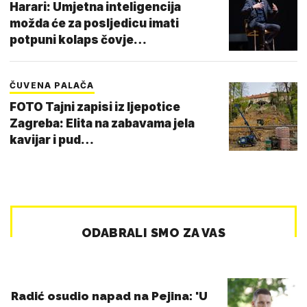
Harari: Umjetna inteligencija
možda će za posljedicu imati
potpuni kolaps čovje…
ČUVENA PALAČA
FOTO Tajni zapisi iz ljepotice
Zagreba: Elita na zabavama jela
kavijar i pud…