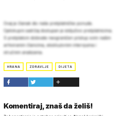
Ovaj je članak dio naše pretplatničke ponude.
Cjelokupni sadržaj dostupan je isključivo pretplatnicima.
S pretplatom dobivate neograničen pristup svim našim
arhiviranim člancima, ekskluzivnim intervjuima i
stručnim analizama.
HRANA
ZDRAVLJE
DIJETA
Komentiraj, znaš da želiš!