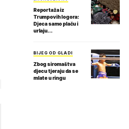
Reportaža iz
Trumpovih logora:
Djeca samo plaču i
urlaju...
BIJEG OD GLADI
Zbog siromaštva
djecu tjeraju da se
mlate u ringu