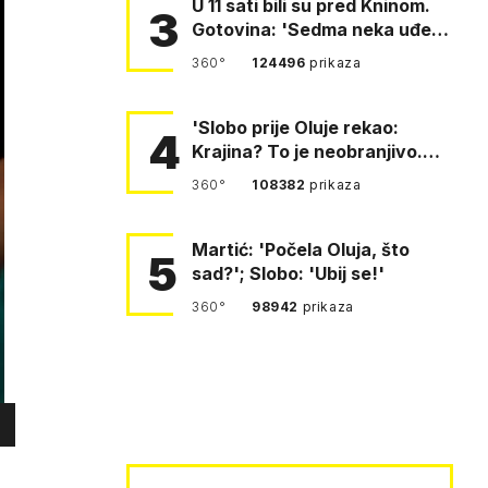
U 11 sati bili su pred Kninom.
3
Gotovina: 'Sedma neka uđe,
4. gardijska neka g…
360°
124496
prikaza
'Slobo prije Oluje rekao:
4
Krajina? To je neobranjivo.
Tuđmana zvao Krivousti'
360°
108382
prikaza
Martić: 'Počela Oluja, što
5
sad?'; Slobo: 'Ubij se!'
360°
98942
prikaza