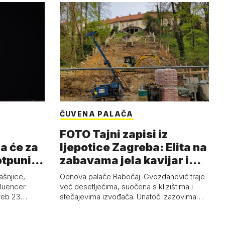
ČUVENA PALAČA
FOTO Tajni zapisi iz
a će za
ljepotice Zagreba: Elita na
otpuni
zabavama jela kavijar i
pud…
ašnjice,
Obnova palače Babočaj-Gvozdanović traje
nfluencer
već desetljećima, suočena s klizištima i
greb 23…
stečajevima izvođača. Unatoč izazovima…