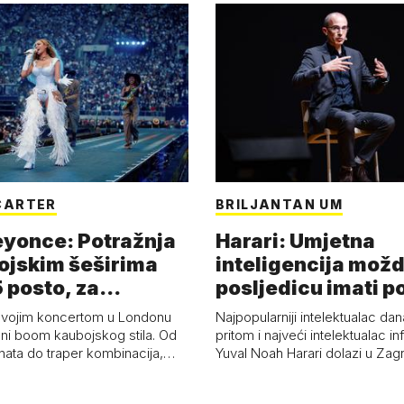
CARTER
BRILJANTAN UM
eyonce: Potražnja
Harari: Umjetna
ojskim šeširima
inteligencija možd
 posto, za
posljedicu imati p
a 53 p…
kolaps čovje…
svojim koncertom u Londonu
Najpopularniji intelektualac dan
ni boom kaubojskog stila. Od
pritom i najveći intelektualac i
anata do traper kombinacija,…
Yuval Noah Harari dolazi u Za