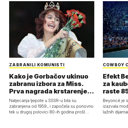
ZABRANILI KOMUNISTI
COWBOY 
Kako je Gorbačov ukinuo
Efekt B
zabranu izbora za Miss.
za kaub
Prva nagrada krstarenje
raste 85
Jadran…
čizmam
Natjecanja ljepote u SSSR-u bila su
Beyoncé je 
zabranjena od 1959., i započela su ponovno
izazvala mod
tek u drugoj polovici 80-ih godina prošl…
lažnih dijam