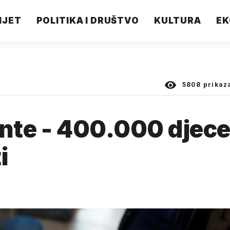
IJET
POLITIKA I DRUŠTVO
KULTURA
EK
5808
prikaz
ente - 400.000 djec
i