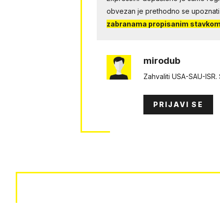
obvezan je prethodno se upoznati
zabranama propisanim stavkom 
mirodub
Zahvaliti USA-SAU-ISR. S
PRIJAVI SE