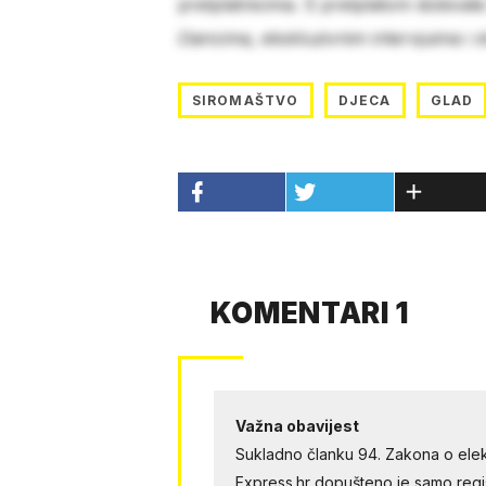
pretplatnicima. S pretplatom dobivat
člancima, ekskluzivnim intervjuima i 
SIROMAŠTVO
DJECA
GLAD
KOMENTARI 1
Važna obavijest
Sukladno članku 94. Zakona o elek
Express.hr dopušteno je samo regist