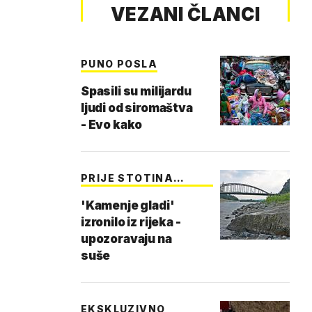
VEZANI ČLANCI
PUNO POSLA
Spasili su milijardu
ljudi od siromaštva
- Evo kako
PRIJE STOTINA
GODINA
'Kamenje gladi'
izronilo iz rijeka -
upozoravaju na
suše
EKSKLUZIVNO