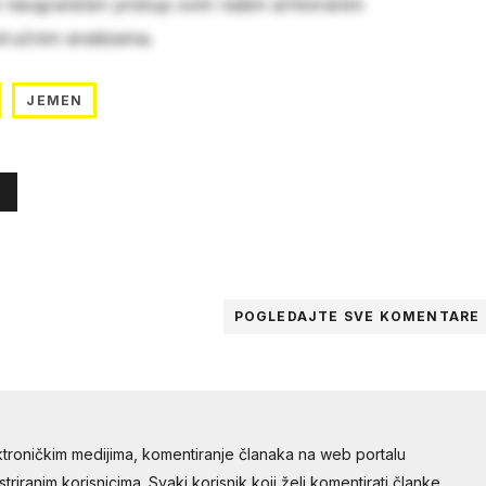
e neograničen pristup svim našim arhiviranim
stručnim analizama.
JEMEN
POGLEDAJTE SVE
KOMENTARE
troničkim medijima, komentiranje članaka na web portalu
riranim korisnicima. Svaki korisnik koji želi komentirati članke