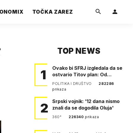
ONOMIX
TOČKA ZAREZ
TOP NEWS
a
Ovako bi SFRJ izgledala da se
e
1
ostvario Titov plan: Od
Klagenfurta do Istanbula!
POLITIKA I DRUŠTVO
282286
prikaza
Srpski vojnik: '12 dana nismo
2
znali da se dogodila Oluja'
360°
226340
prikaza