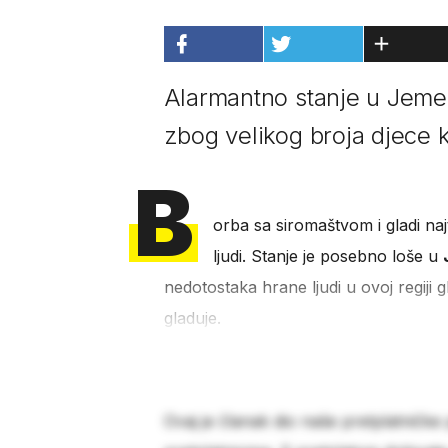
Alarmantno stanje u Jeme
zbog velikog broja djece k
B
orba sa siromaštvom i gladi najt
ljudi. Stanje je posebno loše u
nedotostaka hrane ljudi u ovoj regiji gl
gladuje.
Ovaj je članak dio naše pretplatničke