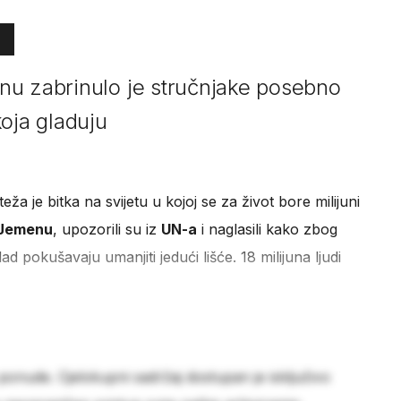
nu zabrinulo je stručnjake posebno
oja gladuju
eža je bitka na svijetu u kojoj se za život bore milijuni
Jemenu
, upozorili su iz
UN-a
i naglasili kako zbog
ad pokušavaju umanjiti jedući lišće. 18 milijuna ljudi
 ponude. Cjelokupni sadržaj dostupan je isključivo