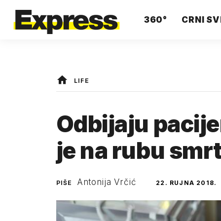
360°
CRNI SV
LIFE
Odbijaju pacij
je na rubu smrt
Antonija Vrčić
PIŠE
22. RUJNA 2018.