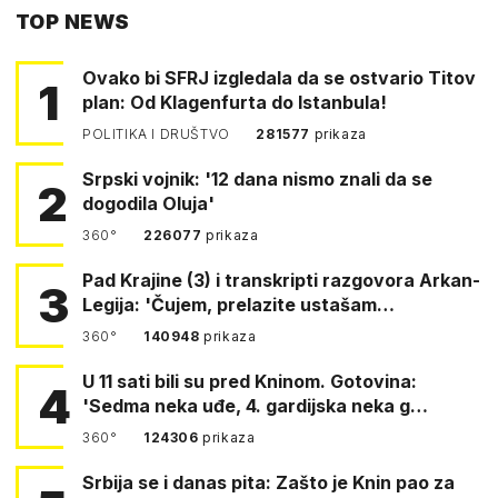
TOP NEWS
FACEBOOKA
Ovako bi SFRJ izgledala da se ostvario Titov
1
plan: Od Klagenfurta do Istanbula!
POLITIKA I DRUŠTVO
281577
prikaza
Srpski vojnik: '12 dana nismo znali da se
2
dogodila Oluja'
360°
226077
prikaza
Pad Krajine (3) i transkripti razgovora Arkan-
3
Legija: 'Čujem, prelazite ustašam…
360°
140948
prikaza
U 11 sati bili su pred Kninom. Gotovina:
4
'Sedma neka uđe, 4. gardijska neka g…
360°
124306
prikaza
Srbija se i danas pita: Zašto je Knin pao za