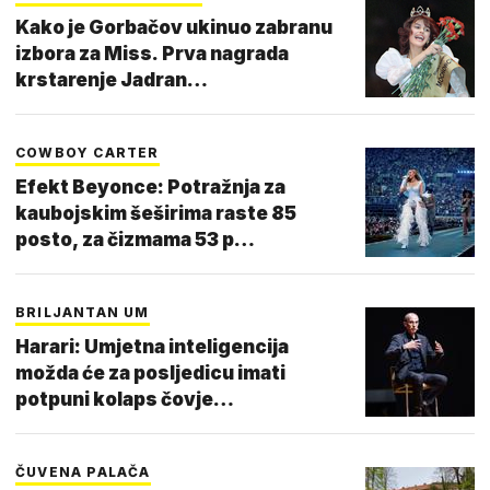
Kako je Gorbačov ukinuo zabranu
izbora za Miss. Prva nagrada
krstarenje Jadran…
COWBOY CARTER
Efekt Beyonce: Potražnja za
kaubojskim šeširima raste 85
posto, za čizmama 53 p…
BRILJANTAN UM
Harari: Umjetna inteligencija
možda će za posljedicu imati
potpuni kolaps čovje…
ČUVENA PALAČA