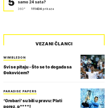
5
samo 24 sata?
360°
111434
prikaza
VEZANI ČLANCI
WIMBLEDON
Svi se pitaju - Što se to događa sa
Đokovićem?
PARADISE PAPERS
‘Grobari’ su bili u pravu: Plati
porez, p****!