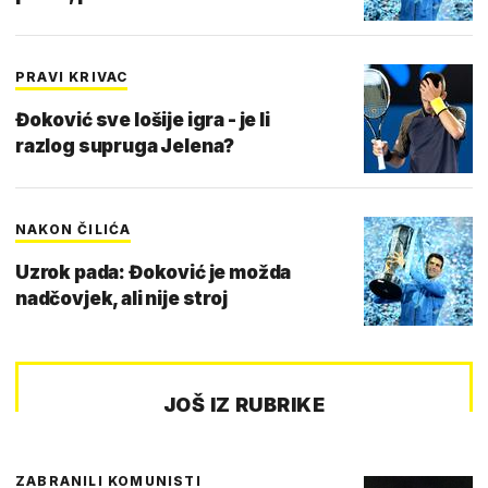
PRAVI KRIVAC
Đoković sve lošije igra - je li
razlog supruga Jelena?
NAKON ČILIĆA
Uzrok pada: Đoković je možda
nadčovjek, ali nije stroj
JOŠ IZ RUBRIKE
ZABRANILI KOMUNISTI