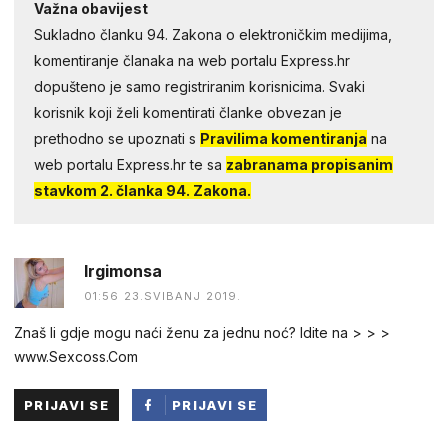
Važna obavijest
Sukladno članku 94. Zakona o elektroničkim medijima,
komentiranje članaka na web portalu Express.hr
dopušteno je samo registriranim korisnicima. Svaki
korisnik koji želi komentirati članke obvezan je
prethodno se upoznati s
Pravilima komentiranja
na
web portalu Express.hr te sa
zabranama propisanim
stavkom 2. članka 94. Zakona.
Irgimonsa
01:56 23.SVIBANJ 2019.
Znaš li gdje mogu naći ženu za jednu noć? Idite na > > >
www.Sexcoss.Com
PRIJAVI SE
PRIJAVI SE
PUTEM