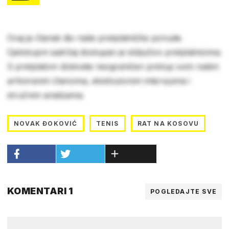
Ovaj je članak dio naše pretplatničke ponude.
Cjelokupni sadržaj dostupan je isključivo pretplatnicima.
S pretplatom dobivate neograničen pristup svim našim
arhiviranim člancima, ekskluzivnim intervjuima i
stručnim analizama.
NOVAK ĐOKOVIĆ
TENIS
RAT NA KOSOVU
KOMENTARI 1
POGLEDAJTE SVE