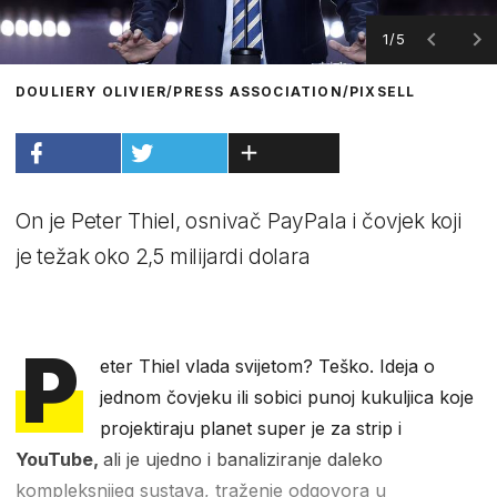
1/5
DOULIERY OLIVIER/PRESS ASSOCIATION/PIXSELL
On je Peter Thiel, osnivač PayPala i čovjek koji
je težak oko 2,5 milijardi dolara
P
eter Thiel vlada svijetom? Teško. Ideja o
jednom čovjeku ili sobici punoj kukuljica koje
projektiraju planet super je za strip i
YouTube,
ali je ujedno i banaliziranje daleko
kompleksnijeg sustava, traženje odgovora u