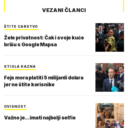
VEZANI ČLANCI
ŠTITE CARSTVO
Žele privatnost: Čak i svoje kuće
brišu s Google Mapsa
STIGLA KAZNA
Fejs mora platiti 5 milijardi dolara
jer ne štite korisnike
OVISNOST
Važno je...imati najbolji selfie