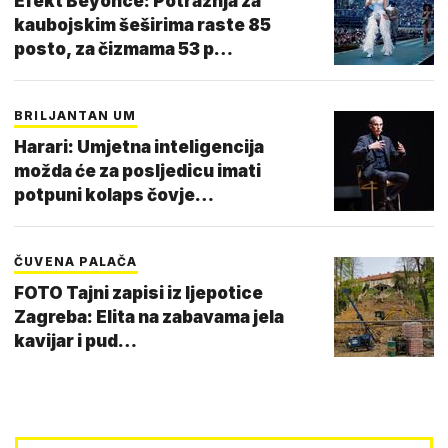
Efekt Beyonce: Potražnja za
kaubojskim šeširima raste 85
posto, za čizmama 53 p…
BRILJANTAN UM
Harari: Umjetna inteligencija
možda će za posljedicu imati
potpuni kolaps čovje…
ČUVENA PALAČA
FOTO Tajni zapisi iz ljepotice
Zagreba: Elita na zabavama jela
kavijar i pud…