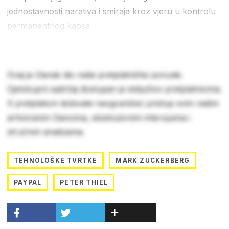
jednostavnosti narativa i smiraja kroz vjeru u kontrolu
permanentnog kaosa.
Ovaj je članak dio naše pretplatničke ponude.
Cjelokupni sadržaj dostupan je isključivo pretplatnicima.
S pretplatom dobivate neograničen pristup svim našim
arhiviranim člancima, ekskluzivnim intervjuima i
stručnim analizama.
TEHNOLOŠKE TVRTKE
MARK ZUCKERBERG
PAYPAL
PETER THIEL