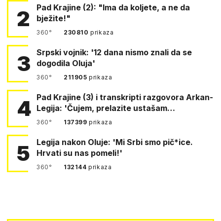
Pad Krajine (2): "Ima da koljete, a ne da
2
bježite!"
360°
230810
prikaza
Srpski vojnik: '12 dana nismo znali da se
3
dogodila Oluja'
360°
211905
prikaza
Pad Krajine (3) i transkripti razgovora Arkan-
4
Legija: 'Čujem, prelazite ustašam…
360°
137399
prikaza
Legija nakon Oluje: 'Mi Srbi smo pič*ice.
5
Hrvati su nas pomeli!'
360°
132144
prikaza