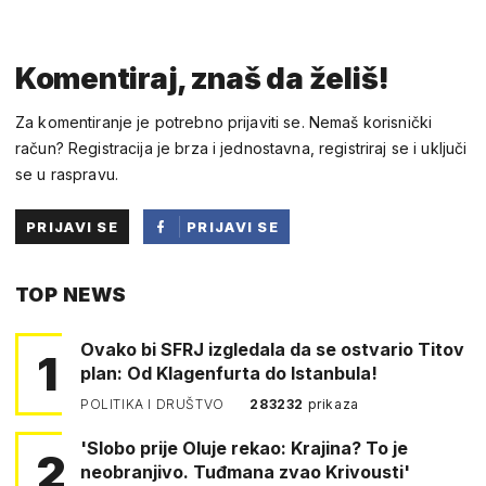
Komentiraj, znaš da želiš!
Za komentiranje je potrebno prijaviti se. Nemaš korisnički
račun? Registracija je brza i jednostavna, registriraj se i uključi
se u raspravu.
PRIJAVI SE
PRIJAVI SE
PUTEM
TOP NEWS
FACEBOOKA
Ovako bi SFRJ izgledala da se ostvario Titov
1
plan: Od Klagenfurta do Istanbula!
POLITIKA I DRUŠTVO
283232
prikaza
'Slobo prije Oluje rekao: Krajina? To je
2
neobranjivo. Tuđmana zvao Krivousti'