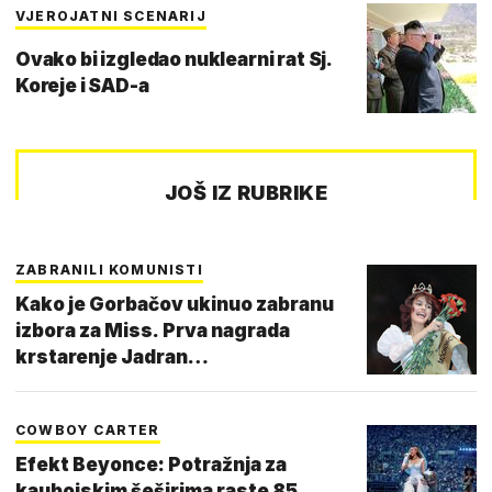
VJEROJATNI SCENARIJ
Ovako bi izgledao nuklearni rat Sj.
Koreje i SAD-a
JOŠ IZ RUBRIKE
ZABRANILI KOMUNISTI
Kako je Gorbačov ukinuo zabranu
izbora za Miss. Prva nagrada
krstarenje Jadran…
COWBOY CARTER
Efekt Beyonce: Potražnja za
kaubojskim šeširima raste 85