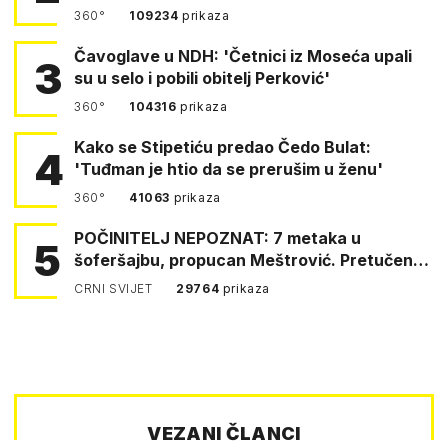
360°
109234
prikaza
Čavoglave u NDH: 'Četnici iz Moseća upali
3
su u selo i pobili obitelj Perković'
360°
104316
prikaza
Kako se Stipetiću predao Čedo Bulat:
4
'Tuđman je htio da se prerušim u ženu'
360°
41063
prikaza
POČINITELJ NEPOZNAT: 7 metaka u
5
šoferšajbu, propucan Meštrović. Pretučen
Pejin
CRNI SVIJET
29764
prikaza
VEZANI ČLANCI