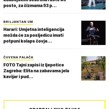
posto, za čizmama 53 p…
BRILJANTAN UM
Harari: Umjetna inteligencija
možda će za posljedicu imati
potpuni kolaps čovje…
ČUVENA PALAČA
FOTO Tajni zapisi iz ljepotice
Zagreba: Elita na zabavama jela
kavijar i pud…