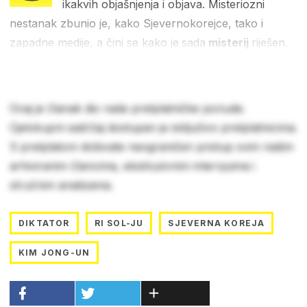
ikakvih objašnjenja i objava. Misteriozni
nestanak zbunio je, kako Sjevernokorejce, tako i
zapadne medije, a čini se kako je
sada
misterij
riješen.
Ovaj je članak dio naše pretplatničke ponude.
Cjelokupni sadržaj dostupan je isključivo pretplatnicima.
S pretplatom dobivate neograničen pristup svim našim
arhiviranim člancima, ekskluzivnim intervjuima i
stručnim analizama.
DIKTATOR
RI SOL-JU
SJEVERNA KOREJA
KIM JONG-UN