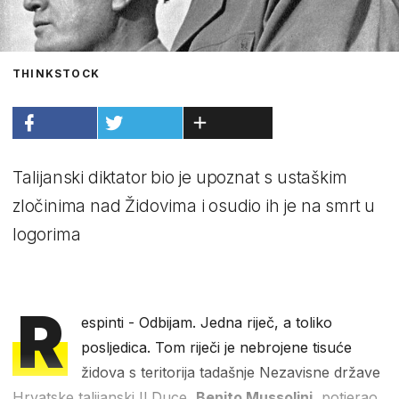
THINKSTOCK
Talijanski diktator bio je upoznat s ustaškim
zločinima nad Židovima i osudio ih je na smrt u
logorima
R
espinti - Odbijam. Jedna riječ, a toliko
posljedica. Tom riječi je nebrojene tisuće
židova s teritorija tadašnje Nezavisne države
Hrvatske talijanski Il Duce,
Benito Mussolini,
potjerao