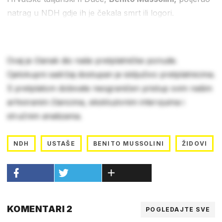
natrag u NDH gdje ih je čekala smrt ili logori.
Ovaj je članak dio naše pretplatničke ponude.
Cjelokupni sadržaj dostupan je isključivo pretplatnicima.
S pretplatom dobivate neograničen pristup svim našim
arhiviranim člancima, ekskluzivnim intervjuima i
stručnim analizama.
NDH
USTAŠE
BENITO MUSSOLINI
ŽIDOVI
KOMENTARI 2
POGLEDAJTE SVE