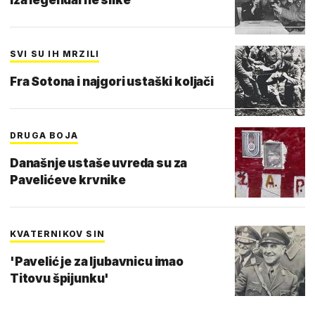
SVI SU IH MRZILI
Fra Sotona i najgori ustaški koljači
DRUGA BOJA
Današnje ustaše uvreda su za
Pavelićeve krvnike
KVATERNIKOV SIN
'Pavelić je za ljubavnicu imao
Titovu špijunku'