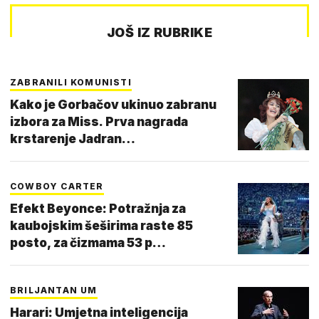
JOŠ IZ RUBRIKE
ZABRANILI KOMUNISTI
Kako je Gorbačov ukinuo zabranu
izbora za Miss. Prva nagrada
krstarenje Jadran…
COWBOY CARTER
Efekt Beyonce: Potražnja za
kaubojskim šeširima raste 85
posto, za čizmama 53 p…
BRILJANTAN UM
Harari: Umjetna inteligencija