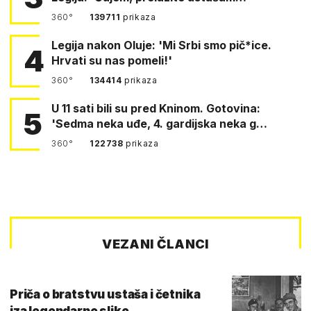
360°
139711
prikaza
Legija nakon Oluje: 'Mi Srbi smo pič*ice.
4
Hrvati su nas pomeli!'
360°
134414
prikaza
U 11 sati bili su pred Kninom. Gotovina:
5
'Sedma neka uđe, 4. gardijska neka g…
360°
122738
prikaza
VEZANI ČLANCI
Priča o bratstvu ustaša i četnika
iza legendarne slike