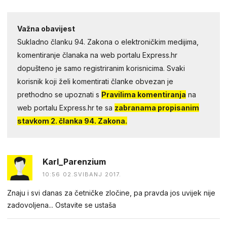
Važna obavijest
Sukladno članku 94. Zakona o elektroničkim medijima,
komentiranje članaka na web portalu Express.hr
dopušteno je samo registriranim korisnicima. Svaki
korisnik koji želi komentirati članke obvezan je
prethodno se upoznati s
Pravilima komentiranja
na
web portalu Express.hr te sa
zabranama propisanim
stavkom 2. članka 94. Zakona.
Karl_Parenzium
10:56 02.SVIBANJ 2017.
Znaju i svi danas za četničke zločine, pa pravda jos uvijek nije
zadovoljena... Ostavite se ustaša