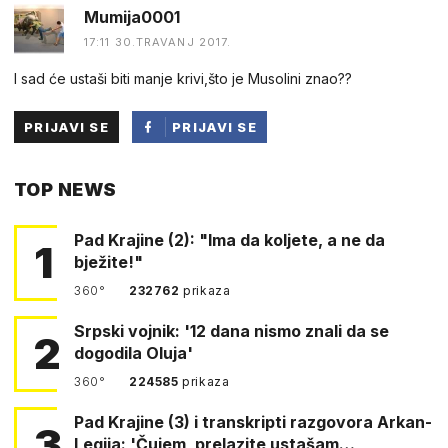
Mumija0001
17:11 30.TRAVANJ 2017.
I sad će ustaši biti manje krivi,što je Musolini znao??
PRIJAVI SE
PRIJAVI SE
PUTEM
TOP NEWS
FACEBOOKA
Pad Krajine (2): "Ima da koljete, a ne da
1
bježite!"
360°
232762
prikaza
Srpski vojnik: '12 dana nismo znali da se
2
dogodila Oluja'
360°
224585
prikaza
Pad Krajine (3) i transkripti razgovora Arkan-
3
Legija: 'Čujem, prelazite ustašam…