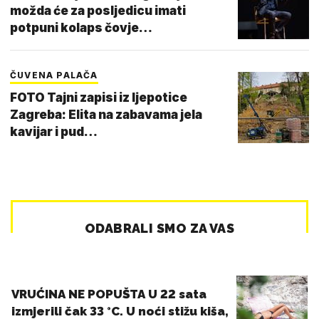
možda će za posljedicu imati
potpuni kolaps čovje…
ČUVENA PALAČA
FOTO Tajni zapisi iz ljepotice
Zagreba: Elita na zabavama jela
kavijar i pud…