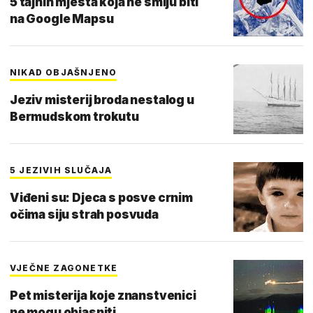
5 tajnih mjesta koja ne smiju biti
na Google Mapsu
NIKAD OBJAŠNJENO
Jeziv misterij broda nestalog u
Bermudskom trokutu
5 JEZIVIH SLUČAJA
Viđeni su: Djeca s posve crnim
očima siju strah posvuda
VJEČNE ZAGONETKE
Pet misterija koje znanstvenici
ne mogu objasniti