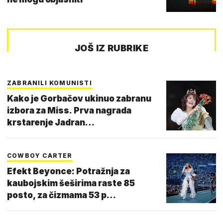
JOŠ IZ RUBRIKE
ZABRANILI KOMUNISTI
Kako je Gorbačov ukinuo zabranu
izbora za Miss. Prva nagrada
krstarenje Jadran…
COWBOY CARTER
Efekt Beyonce: Potražnja za
kaubojskim šeširima raste 85
posto, za čizmama 53 p…