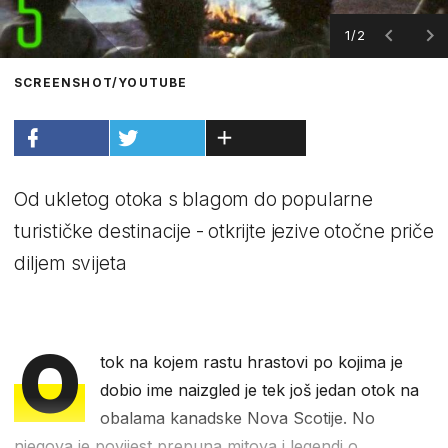
1/2
SCREENSHOT/YOUTUBE
Od ukletog otoka s blagom do popularne
turističke destinacije - otkrijte jezive otočne priče
diljem svijeta
O
tok na kojem rastu hrastovi po kojima je
dobio ime naizgled je tek još jedan otok na
obalama kanadske Nova Scotije. No
njegova je povijest prepuna mitova i legendi o