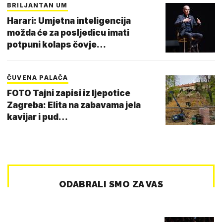
BRILJANTAN UM
Harari: Umjetna inteligencija
možda će za posljedicu imati
potpuni kolaps čovje…
ČUVENA PALAČA
FOTO Tajni zapisi iz ljepotice
Zagreba: Elita na zabavama jela
kavijar i pud…