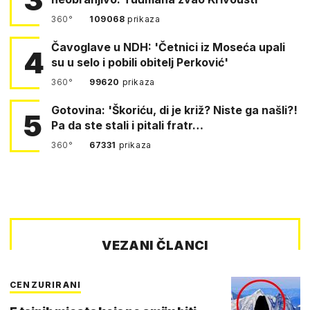
360°
109068
prikaza
Čavoglave u NDH: 'Četnici iz Moseća upali
4
su u selo i pobili obitelj Perković'
360°
99620
prikaza
Gotovina: 'Škoriću, di je križ? Niste ga našli?!
5
Pa da ste stali i pitali fratr…
360°
67331
prikaza
VEZANI ČLANCI
CENZURIRANI