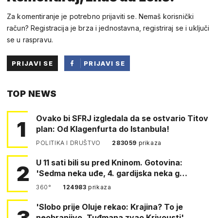
Za komentiranje je potrebno prijaviti se. Nemaš korisnički
račun? Registracija je brza i jednostavna, registriraj se i uključi
se u raspravu.
PRIJAVI SE
PRIJAVI SE
PUTEM
TOP NEWS
FACEBOOKA
Ovako bi SFRJ izgledala da se ostvario Titov
1
plan: Od Klagenfurta do Istanbula!
POLITIKA I DRUŠTVO
283059
prikaza
U 11 sati bili su pred Kninom. Gotovina:
2
'Sedma neka uđe, 4. gardijska neka g…
360°
124983
prikaza
'Slobo prije Oluje rekao: Krajina? To je
3
neobranjivo. Tuđmana zvao Krivousti'