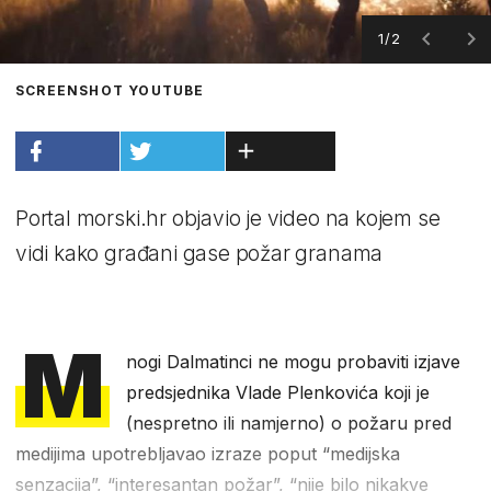
1/2
SCREENSHOT YOUTUBE
Portal morski.hr objavio je video na kojem se
vidi kako građani gase požar granama
M
nogi Dalmatinci ne mogu probaviti izjave
predsjednika Vlade Plenkovića koji je
(nespretno ili namjerno) o požaru pred
medijima upotrebljavao izraze poput “medijska
senzacija”, “interesantan požar”, “nije bilo nikakve