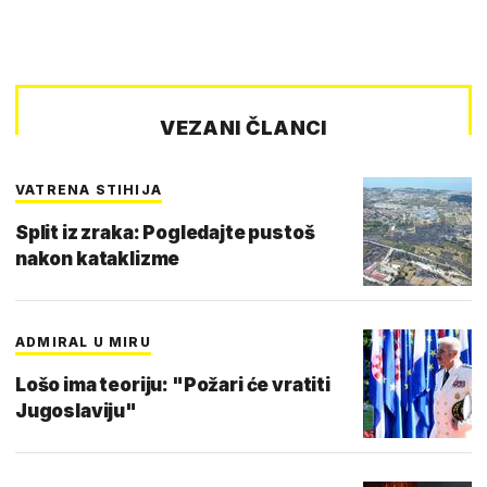
VEZANI ČLANCI
VATRENA STIHIJA
Split iz zraka: Pogledajte pustoš
nakon kataklizme
ADMIRAL U MIRU
Lošo ima teoriju: "Požari će vratiti
Jugoslaviju"