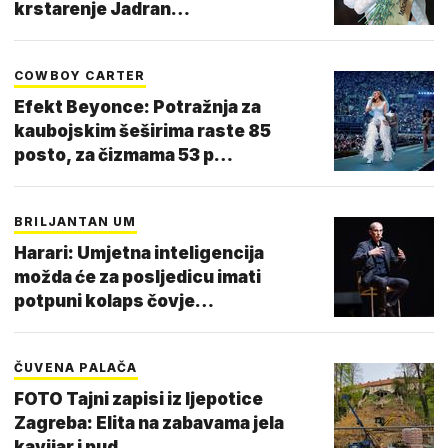
krstarenje Jadran…
COWBOY CARTER
Efekt Beyonce: Potražnja za
kaubojskim šeširima raste 85
posto, za čizmama 53 p…
BRILJANTAN UM
Harari: Umjetna inteligencija
možda će za posljedicu imati
potpuni kolaps čovje…
ČUVENA PALAČA
FOTO Tajni zapisi iz ljepotice
Zagreba: Elita na zabavama jela
kavijar i pud…