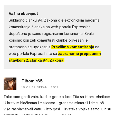
Važna obavijest
Sukladno članku 94. Zakona o elektroničkim medijima,
komentiranje članaka na web portalu Express.hr
dopušteno je samo registriranim korisnicima. Svaki
korisnik koji želi komentirati članke obvezan je
prethodno se upoznati s
Pravilima komentiranja
na
web portalu Express.hr te sa
zabranama propisanim
stavkom 2. članka 94. Zakona.
Tihomir65
16:04 19.SRPANJ 2017.
Tako smo gasili vatru kad je gorjelo kod Tita sa istom tehnikom
U kratkim hlačicama i majicama - granama mlatarali i time još
više rasplamsivali vatru - Isto gasi i Hrvatska vojska samo ju nisu