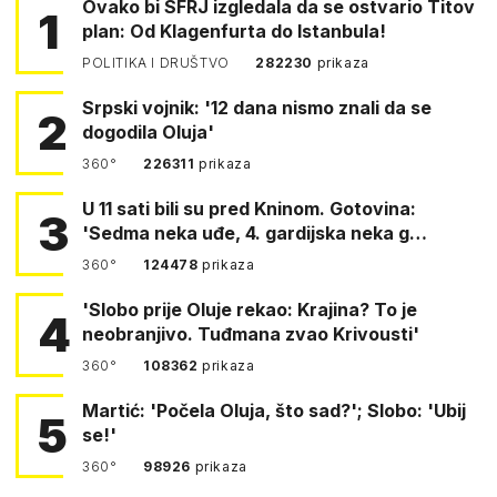
Ovako bi SFRJ izgledala da se ostvario Titov
1
plan: Od Klagenfurta do Istanbula!
POLITIKA I DRUŠTVO
282230
prikaza
Srpski vojnik: '12 dana nismo znali da se
2
dogodila Oluja'
360°
226311
prikaza
U 11 sati bili su pred Kninom. Gotovina:
3
'Sedma neka uđe, 4. gardijska neka g…
360°
124478
prikaza
'Slobo prije Oluje rekao: Krajina? To je
4
neobranjivo. Tuđmana zvao Krivousti'
360°
108362
prikaza
Martić: 'Počela Oluja, što sad?'; Slobo: 'Ubij
5
se!'
360°
98926
prikaza