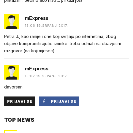
prikazali .. Jedino ako nisu
... prikaži još!
mExpress
15:06 19.SRPANJ 2017.
Petra J., kao ranije i one koji švrljaju po internetima, zbog
objave kompromitirajuće snimke, treba odmah na obavjesni
razgovor (na koji mjesec).
mExpress
15:02 19.SRPANJ 2017.
davorsan
PRIJAVI SE
PRIJAVI SE
PUTEM
TOP NEWS
FACEBOOKA