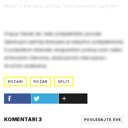
stihije” ili pak da su službe “pravovremeno reagirale”.
Ovaj je članak dio naše pretplatničke ponude.
Cjelokupni sadržaj dostupan je isključivo pretplatnicima.
S pretplatom dobivate neograničen pristup svim našim
arhiviranim člancima, ekskluzivnim intervjuima i
stručnim analizama.
POŽARI
POŽAR
SPLIT
KOMENTARI 3
POGLEDAJTE SVE