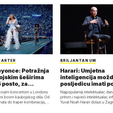
CARTER
BRILJANTAN UM
eyonce: Potražnja
Harari: Umjetna
ojskim šeširima
inteligencija možd
 posto, za
posljedicu imati p
a 53 p…
kolaps čovje…
svojim koncertom u Londonu
Najpopularniji intelektualac dan
ni boom kaubojskog stila. Od
pritom i najveći intelektualac i
anata do traper kombinacija,…
Yuval Noah Harari dolazi u Za