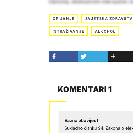
člancima, ekskluzivnim intervjuima i 
OPIJANJE
SVJETSKA ZDRAVSTV
ISTRAŽIVANJE
ALKOHOL
KOMENTARI 1
Važna obavijest
Sukladno članku 94. Zakona o elek