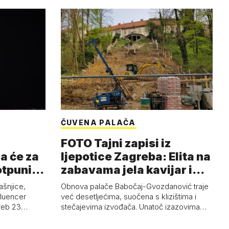
ČUVENA PALAČA
FOTO Tajni zapisi iz
a će za
ljepotice Zagreba: Elita na
otpuni
zabavama jela kavijar i
pud…
ašnjice,
Obnova palače Babočaj-Gvozdanović traje
nfluencer
već desetljećima, suočena s klizištima i
greb 23…
stečajevima izvođača. Unatoč izazovima…