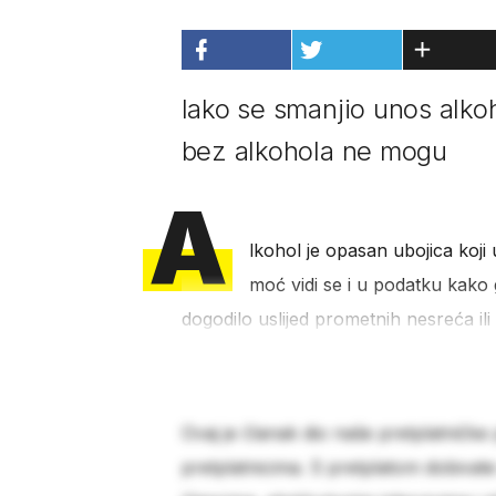
Iako se smanjio unos alkoho
bez alkohola ne mogu
A
lkohol je opasan ubojica koji 
moć vidi se i u podatku kako
dogodilo uslijed prometnih nesreća il
Ovaj je članak dio naše pretplatničke
pretplatnicima. S pretplatom dobivat