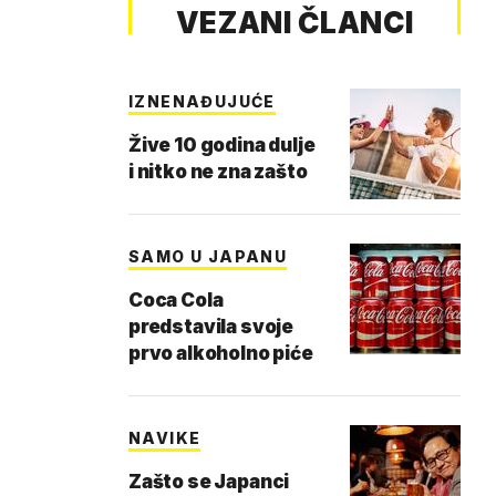
VEZANI ČLANCI
IZNENAĐUJUĆE
Žive 10 godina dulje
i nitko ne zna zašto
SAMO U JAPANU
Coca Cola
predstavila svoje
prvo alkoholno piće
NAVIKE
Zašto se Japanci