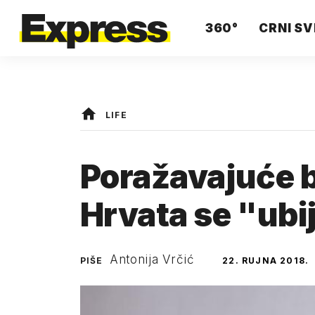
360°
CRNI SV
LIFE
Poražavajuće b
Hrvata se "ubi
Antonija Vrčić
PIŠE
22. RUJNA 2018.