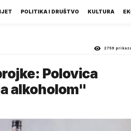
IJET
POLITIKA I DRUŠTVO
KULTURA
EK
2759
prikaz
rojke: Polovica
ja alkoholom"