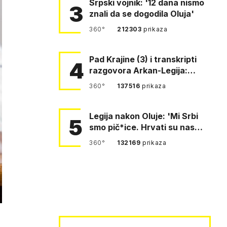
Srpski vojnik: '12 dana nismo
3
znali da se dogodila Oluja'
360°
212303
prikaza
Pad Krajine (3) i transkripti
4
razgovora Arkan-Legija:
'Čujem, prelazite ustašam…
360°
137516
prikaza
Legija nakon Oluje: 'Mi Srbi
5
smo pič*ice. Hrvati su nas
pomeli!'
360°
132169
prikaza