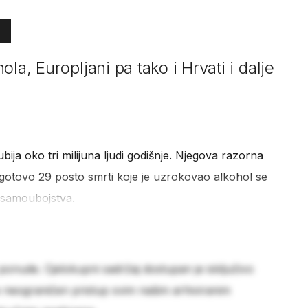
la, Europljani pa tako i Hrvati i dalje
ubija oko tri milijuna ljudi godišnje. Njegova razorna
 gotovo 29 posto smrti koje je uzrokovao alkohol se
i samoubojstva.
 ponude. Cjelokupni sadržaj dostupan je isključivo
e neograničen pristup svim našim arhiviranim