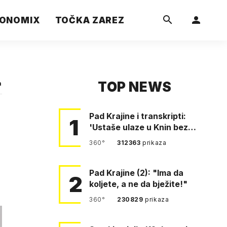
ONOMIX
TOČKA ZAREZ
TOP NEWS
a
Pad Krajine i transkripti:
1
'Ustaše ulaze u Knin bez
borbe. Mile, ovo je bežanij…
360°
312363
prikaza
Pad Krajine (2): "Ima da
2
koljete, a ne da bježite!"
360°
230829
prikaza