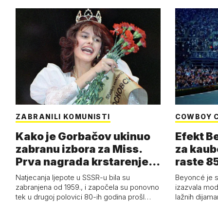
ZABRANILI KOMUNISTI
COWBOY 
Kako je Gorbačov ukinuo
Efekt B
zabranu izbora za Miss.
za kaub
Prva nagrada krstarenje
raste 85
Jadran…
čizmam
Natjecanja ljepote u SSSR-u bila su
Beyoncé je 
zabranjena od 1959., i započela su ponovno
izazvala mod
tek u drugoj polovici 80-ih godina prošl…
lažnih dijam