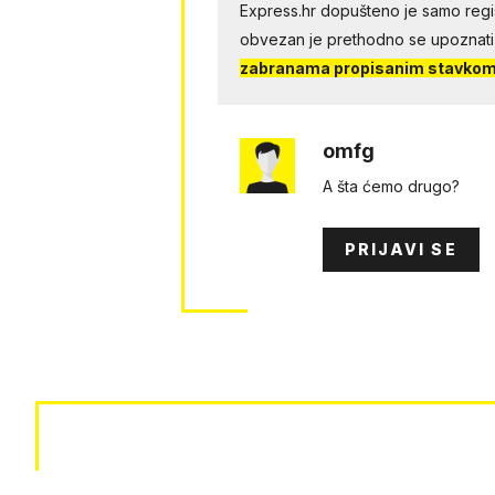
Express.hr dopušteno je samo regist
obvezan je prethodno se upoznati
zabranama propisanim stavkom 
omfg
A šta ćemo drugo?
PRIJAVI SE