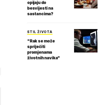
opijaju do
besvijesti na
sastancima?
STIL ŽIVOTA
"Rak se može
spriječiti
promjenama
životnih navika"