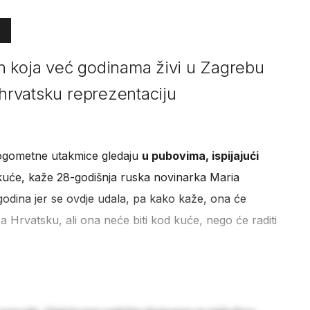
n koja već godinama živi u Zagrebu
 hrvatsku reprezentaciju
 nogometne utakmice gledaju
u pubovima, ispijajući
 kuće, kaže 28-godišnja ruska novinarka Maria
odina jer se ovdje udala, pa kako kaže, ona će
a Hrvatsku, ali ona neće biti kod kuće, nego će raditi