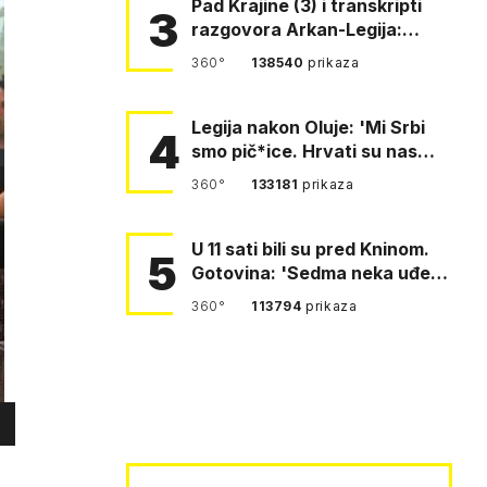
Pad Krajine (3) i transkripti
3
razgovora Arkan-Legija:
'Čujem, prelazite ustašam…
360°
138540
prikaza
Legija nakon Oluje: 'Mi Srbi
4
smo pič*ice. Hrvati su nas
pomeli!'
360°
133181
prikaza
U 11 sati bili su pred Kninom.
5
Gotovina: 'Sedma neka uđe,
4. gardijska neka g…
360°
113794
prikaza