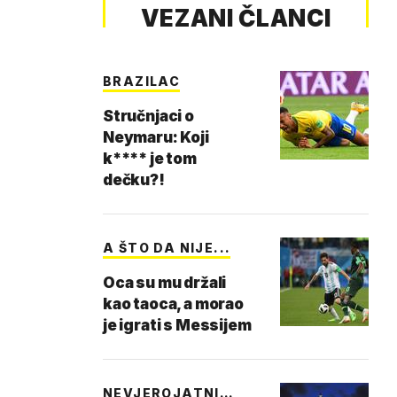
VEZANI ČLANCI
BRAZILAC
Stručnjaci o
Neymaru: Koji
k**** je tom
dečku?!
A ŠTO DA NIJE...
Oca su mu držali
kao taoca, a morao
je igrati s Messijem
NEVJEROJATNI