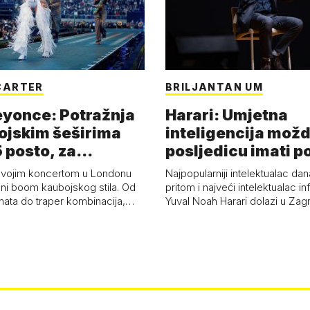
CARTER
BRILJANTAN UM
eyonce: Potražnja
Harari: Umjetna
ojskim šeširima
inteligencija možd
 posto, za
posljedicu imati p
a 53 p…
kolaps čovje…
svojim koncertom u Londonu
Najpopularniji intelektualac dan
ni boom kaubojskog stila. Od
pritom i najveći intelektualac i
anata do traper kombinacija,…
Yuval Noah Harari dolazi u Za