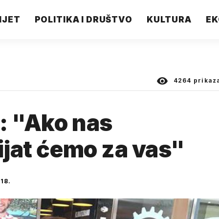
IJET
POLITIKA I DRUŠTVO
KULTURA
EK
4264
prikaz
: "Ako nas
ijat ćemo za vas"
18.