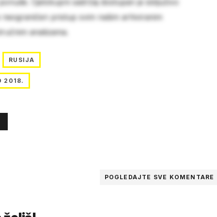
 ponude. Cjelokupni sadržaj dostupan je isključivo
e neograničen pristup svim našim arhiviranim
stručnim analizama.
RUSIJA
 2018.
POGLEDAJTE SVE
KOMENTARE