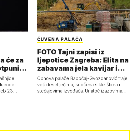
ČUVENA PALAČA
FOTO Tajni zapisi iz
a će za
ljepotice Zagreba: Elita na
otpuni
zabavama jela kavijar i
pud…
ašnjice,
Obnova palače Babočaj-Gvozdanović traje
nfluencer
već desetljećima, suočena s klizištima i
greb 23…
stečajevima izvođača. Unatoč izazovima…