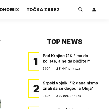
ONOMIX
TOČKA ZAREZ
TOP NEWS
a
Pad Krajine (2): "Ima da
1
koljete, a ne da bježite!"
360°
231441
prikaza
Srpski vojnik: '12 dana nismo
2
znali da se dogodila Oluja'
360°
220995
prikaza