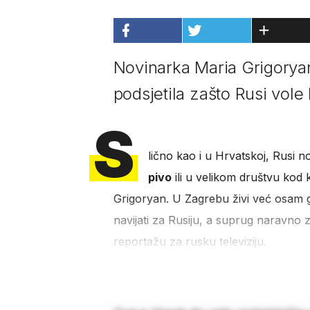
Novinarka Maria Grigorya
podsjetila zašto Rusi vole
S
lično kao i u Hrvatskoj, Rusi
pivo
ili u velikom društvu kod
Grigoryan. U Zagrebu živi već osam g
navijati za Rusiju, a suprug naravno z
reportažu za rusku televiziju.