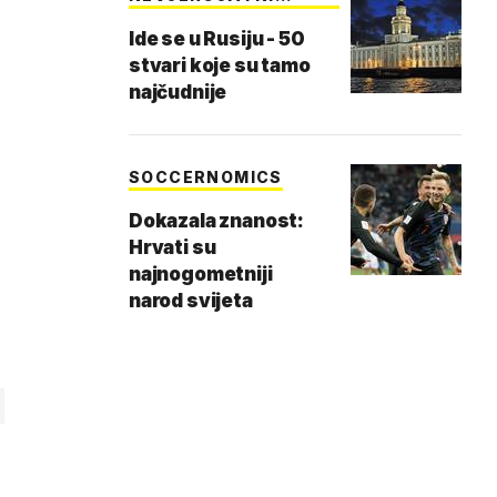
PODACI
Ide se u Rusiju - 50
stvari koje su tamo
najčudnije
SOCCERNOMICS
Dokazala znanost:
Hrvati su
najnogometniji
narod svijeta