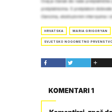
Ovaj je članak dio naše pretplatničke
pretplatnicima. S pretplatom dobivat
člancima, ekskluzivnim intervjuima i 
HRVATSKA
MARIA GRIGORYAN
SVJETSKO NOGOMETNO PRVENSTVO
KOMENTARI 1