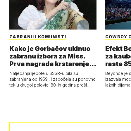
ZABRANILI KOMUNISTI
COWBOY 
Kako je Gorbačov ukinuo
Efekt B
zabranu izbora za Miss.
za kaub
Prva nagrada krstarenje
raste 85
Jadran…
čizmam
Natjecanja ljepote u SSSR-u bila su
Beyoncé je 
zabranjena od 1959., i započela su ponovno
izazvala mod
tek u drugoj polovici 80-ih godina prošl…
lažnih dijam