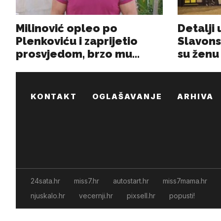
KONTAKT
OGLAŠAVANJE
ARHIVA
24sata.hr
miss7.hr
autostart.hr
miss7mama.hr
njuskalo.hr
vecernji.hr
pixsell.hr
popusti!