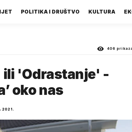
IJET
POLITIKA I DRUŠTVO
KULTURA
EK
406
prikaz
ili 'Odrastanje' -
a’ oko nas
 2021.