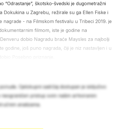
o “Odrastanje”, škotsko-švedski je dugometražni
 Dokukina u Zagrebu, režirale su ga Ellen Fiske i
ske nagrade - na Filmskom festivalu u Tribeci 2019. je
okumentarnim filmom, iste je godine na
Denveru dobio Nagradu braće Maysles za najbolji
te godine, još puno nagrada, čiji je niz nastavljen i u
dobio Posebno priznanje.
 ponude. Cjelokupni sadržaj dostupan je isključivo
e neograničen pristup svim našim arhiviranim
stručnim analizama.