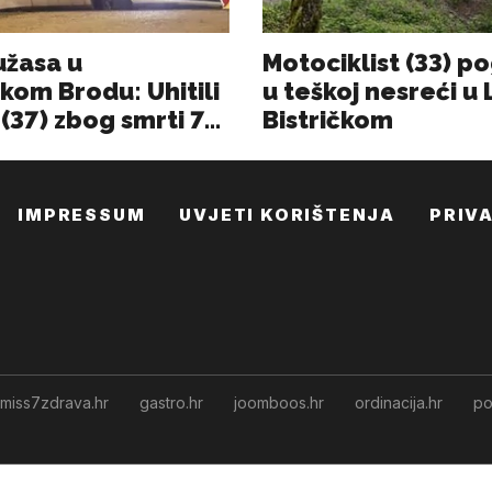
IMPRESSUM
UVJETI KORIŠTENJA
PRIV
miss7zdrava.hr
gastro.hr
joomboos.hr
ordinacija.hr
po