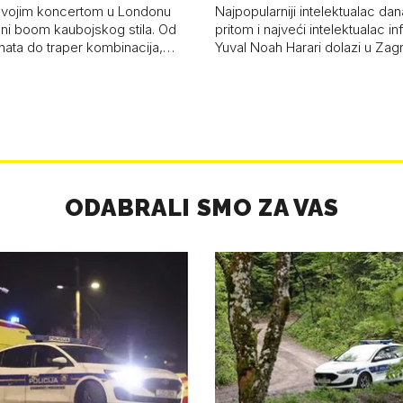
a 53 p…
kolaps čovje…
svojim koncertom u Londonu
Najpopularniji intelektualac dan
ni boom kaubojskog stila. Od
pritom i najveći intelektualac i
anata do traper kombinacija,…
Yuval Noah Harari dolazi u Za