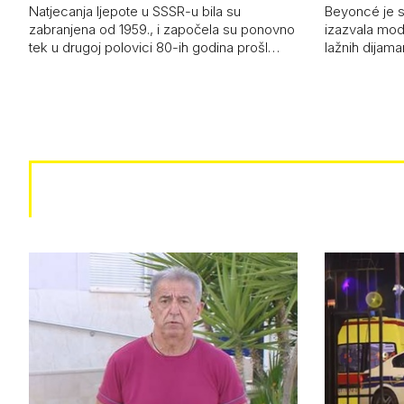
Jadran…
čizmam
Natjecanja ljepote u SSSR-u bila su
Beyoncé je 
zabranjena od 1959., i započela su ponovno
izazvala mod
tek u drugoj polovici 80-ih godina prošl…
lažnih dijam