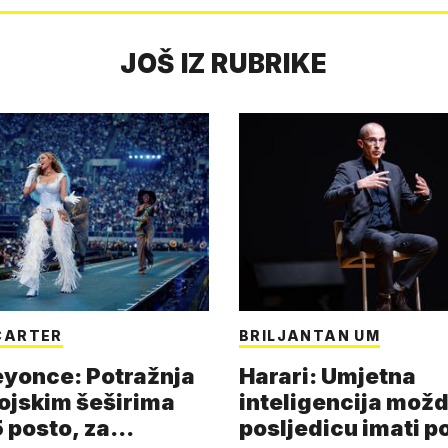
JOŠ IZ RUBRIKE
CARTER
BRILJANTAN UM
eyonce: Potražnja
Harari: Umjetna
ojskim šeširima
inteligencija možd
 posto, za
posljedicu imati p