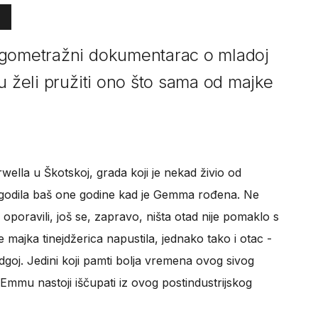
ugometražni dokumentarac o mladoj
u želi pružiti ono što sama od majke
wella u Škotskoj, grada koji je nekad živio od
 dogodila baš one godine kad je Gemma rođena. Ne
su oporavili, još se, zapravo, ništa otad nije pomaklo s
e majka tinejdžerica napustila, jednako tako i otac -
 odgoj. Jedini koji pamti bolja vremena ovog sivog
 Emmu nastoji iščupati iz ovog postindustrijskog