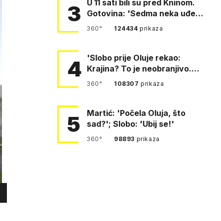
U 11 sati bili su pred Kninom.
3
Gotovina: 'Sedma neka uđe,
4. gardijska neka g…
360°
124434
prikaza
'Slobo prije Oluje rekao:
4
Krajina? To je neobranjivo.
Tuđmana zvao Krivousti'
360°
108307
prikaza
Martić: 'Počela Oluja, što
5
sad?'; Slobo: 'Ubij se!'
360°
98893
prikaza