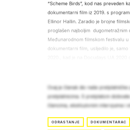
“Scheme Birds”, kod nas preveden ka
dokumentarni film iz 2019. s programa
Ellinor Hallin. Zaradio je brojne film
proglašen najboljim dugometražnim d
Međunarodnom filmskom festivalu u 
dokumentarni film, uslijedilo je, samo 
2020., kad je na Docudays UA 2020 
Ovaj je članak dio naše pretplatničke
pretplatnicima. S pretplatom dobivat
člancima, ekskluzivnim intervjuima i 
ODRASTANJE
DOKUMENTARAC