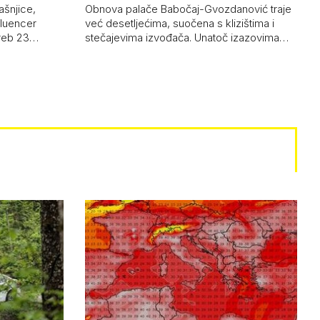
pud…
ašnjice,
Obnova palače Babočaj-Gvozdanović traje
nfluencer
već desetljećima, suočena s klizištima i
greb 23…
stečajevima izvođača. Unatoč izazovima…