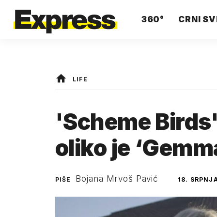
360°
CRNI SV
LIFE
'Scheme Birds' 
oliko je ‘Gemm
Bojana Mrvoš Pavić
PIŠE
18. SRPNJA