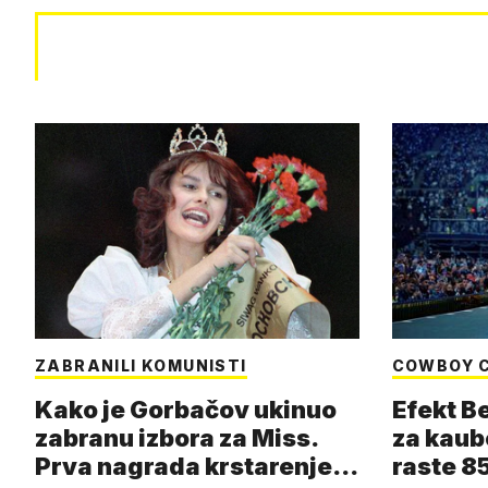
ZABRANILI KOMUNISTI
COWBOY 
Kako je Gorbačov ukinuo
Efekt B
zabranu izbora za Miss.
za kaub
Prva nagrada krstarenje
raste 85