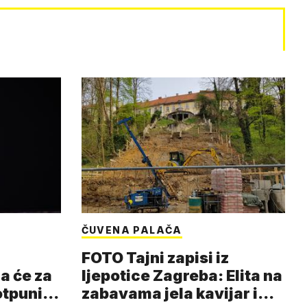
ČUVENA PALAČA
FOTO Tajni zapisi iz
a će za
ljepotice Zagreba: Elita na
otpuni
zabavama jela kavijar i