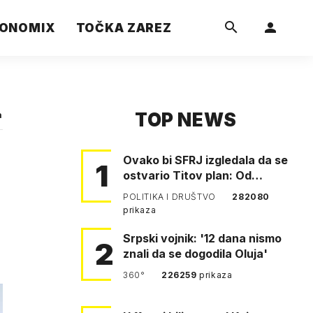
ONOMIX
TOČKA ZAREZ
TOP NEWS
a
Ovako bi SFRJ izgledala da se
1
ostvario Titov plan: Od
Klagenfurta do Istanbula!
POLITIKA I DRUŠTVO
282080
prikaza
Srpski vojnik: '12 dana nismo
2
znali da se dogodila Oluja'
360°
226259
prikaza