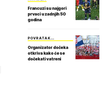
Francuzi su najgori
prvaci u zadnjih 50
godina
POVRATAK
ŠAMPIONA
Organizator dočeka
otkriva kako će se
dočekati vatreni