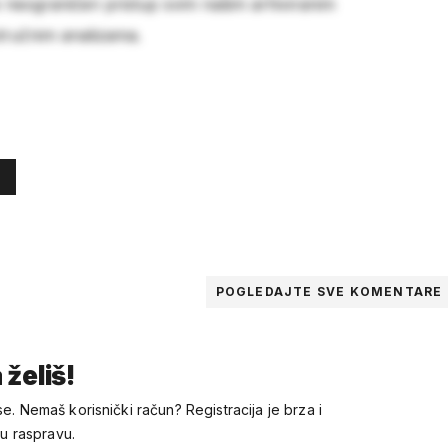
e neograničen pristup svim našim arhiviranim
stručnim analizama.
POGLEDAJTE SVE
KOMENTARE
 želiš!
se. Nemaš korisnički račun? Registracija je brza i
 u raspravu.