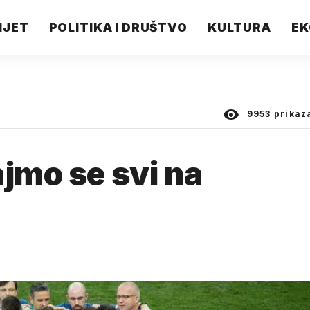
IJET
POLITIKA I DRUŠTVO
KULTURA
EK
9953
prikaz
ajmo se svi na