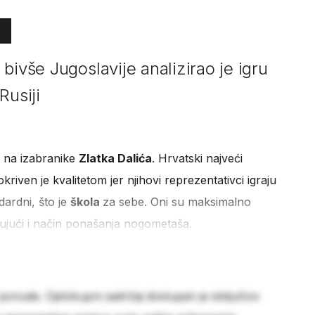
bivše Jugoslavije analizirao je igru
Rusiji
ti na izabranike
Zlatka Dalića
. Hrvatski najveći
riven je kvalitetom jer njihovi reprezentativci igraju
dardni, što je
škola
za sebe. Oni su maksimalno
učujući i način ponašanja nogometaša.
 ponude. Cjelokupni sadržaj dostupan je isključivo