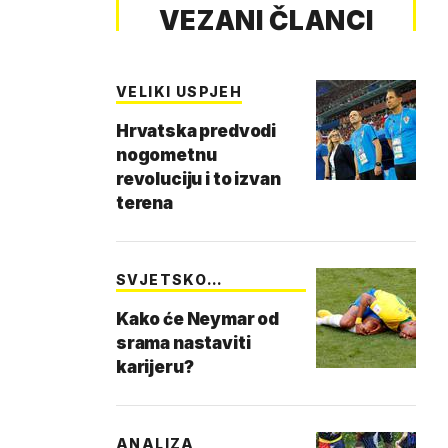
VEZANI ČLANCI
VELIKI USPJEH
Hrvatska predvodi
nogometnu
revoluciju i to izvan
terena
SVJETSKO
SIMULIRANJE
Kako će Neymar od
srama nastaviti
karijeru?
ANALIZA