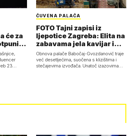
ČUVENA PALAČA
FOTO Tajni zapisi iz
a će za
ljepotice Zagreba: Elita na
otpuni
zabavama jela kavijar i
pud…
ašnjice,
Obnova palače Babočaj-Gvozdanović traje
nfluencer
već desetljećima, suočena s klizištima i
greb 23…
stečajevima izvođača. Unatoč izazovima…