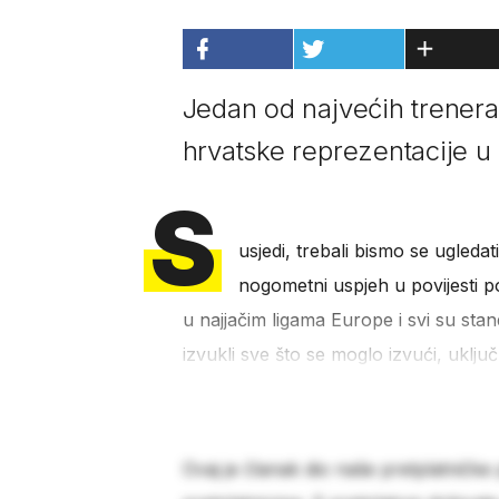
Jedan od najvećih trenera 
hrvatske reprezentacije u 
S
usjedi, trebali bismo se ugleda
nogometni uspjeh u povijesti pok
u najjačim ligama Europe i svi su stan
izvukli sve što se moglo izvući, uklj
Ovaj je članak dio naše pretplatničke