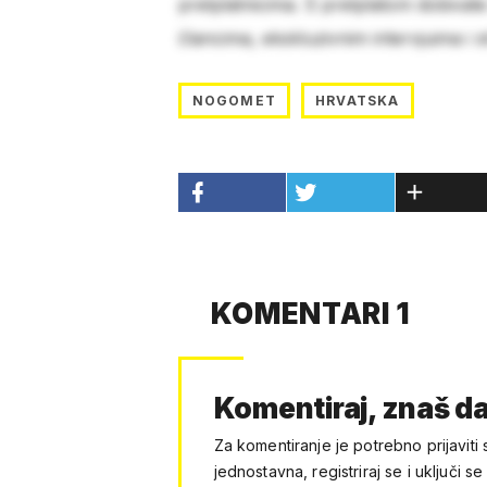
pretplatnicima. S pretplatom dobivat
člancima, ekskluzivnim intervjuima i 
NOGOMET
HRVATSKA
KOMENTARI 1
Komentiraj, znaš da
Za komentiranje je potrebno prijaviti 
jednostavna, registriraj se i uključi se