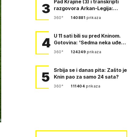
Pad Krajine (3) i transkripti
3
razgovora Arkan-Legija:
'Čujem, prelazite ustašam…
360°
140881
prikaza
U 11 sati bili su pred Kninom.
4
Gotovina: 'Sedma neka uđe,
4. gardijska neka g…
360°
124249
prikaza
Srbija se i danas pita: Zašto je
5
Knin pao za samo 24 sata?
360°
111404
prikaza