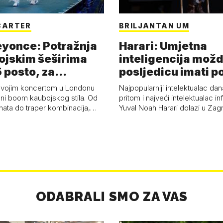
CARTER
BRILJANTAN UM
eyonce: Potražnja
Harari: Umjetna
ojskim šeširima
inteligencija možd
 posto, za
posljedicu imati p
a 53 p…
kolaps čovje…
svojim koncertom u Londonu
Najpopularniji intelektualac dan
ni boom kaubojskog stila. Od
pritom i najveći intelektualac i
anata do traper kombinacija,…
Yuval Noah Harari dolazi u Za