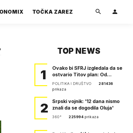
ONOMIX
TOČKA ZAREZ
TOP NEWS
a
Ovako bi SFRJ izgledala da se
1
ostvario Titov plan: Od
Klagenfurta do Istanbula!
POLITIKA I DRUŠTVO
281436
prikaza
Srpski vojnik: '12 dana nismo
2
znali da se dogodila Oluja'
360°
225994
prikaza