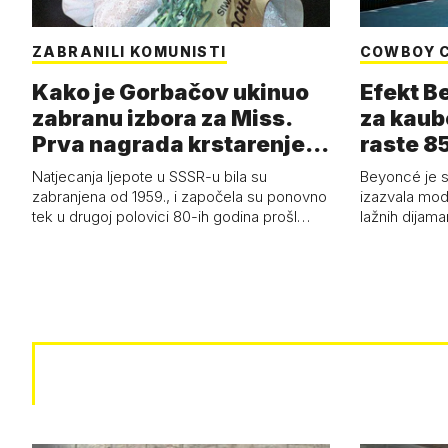
ZABRANILI KOMUNISTI
COWBOY 
Kako je Gorbačov ukinuo
Efekt B
zabranu izbora za Miss.
za kaub
Prva nagrada krstarenje
raste 85
Jadran…
čizmam
Natjecanja ljepote u SSSR-u bila su
Beyoncé je 
zabranjena od 1959., i započela su ponovno
izazvala mod
tek u drugoj polovici 80-ih godina prošl…
lažnih dijam