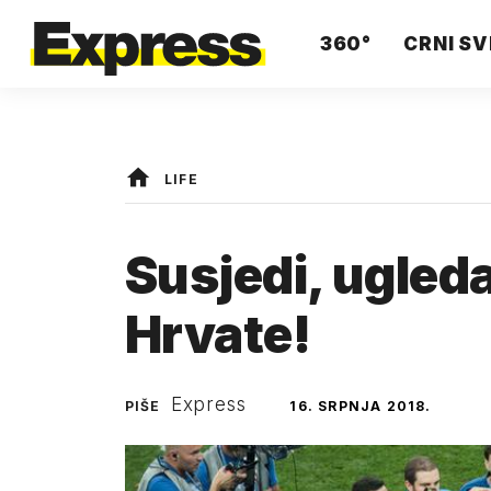
360°
CRNI SV
LIFE
Susjedi, ugled
Hrvate!
Express
PIŠE
16. SRPNJA 2018.