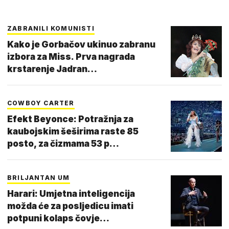
ZABRANILI KOMUNISTI
Kako je Gorbačov ukinuo zabranu
izbora za Miss. Prva nagrada
krstarenje Jadran…
COWBOY CARTER
Efekt Beyonce: Potražnja za
kaubojskim šeširima raste 85
posto, za čizmama 53 p…
BRILJANTAN UM
Harari: Umjetna inteligencija
možda će za posljedicu imati
potpuni kolaps čovje…