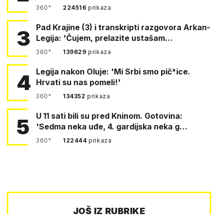
360°
224516
prikaza
Pad Krajine (3) i transkripti razgovora Arkan-
3
Legija: 'Čujem, prelazite ustašam…
360°
139629
prikaza
Legija nakon Oluje: 'Mi Srbi smo pič*ice.
4
Hrvati su nas pomeli!'
360°
134352
prikaza
U 11 sati bili su pred Kninom. Gotovina:
5
'Sedma neka uđe, 4. gardijska neka g…
360°
122444
prikaza
JOŠ IZ RUBRIKE