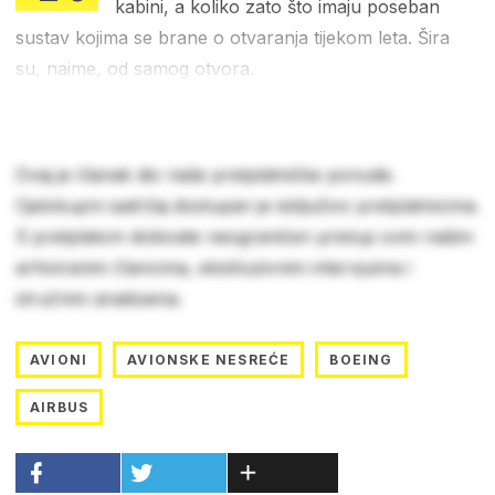
kabini, a koliko zato što imaju poseban
sustav kojima se brane o otvaranja tijekom leta. Šira
su, naime, od samog otvora.
Ovaj je članak dio naše pretplatničke ponude.
Cjelokupni sadržaj dostupan je isključivo pretplatnicima.
S pretplatom dobivate neograničen pristup svim našim
arhiviranim člancima, ekskluzivnim intervjuima i
stručnim analizama.
AVIONI
AVIONSKE NESREĆE
BOEING
AIRBUS