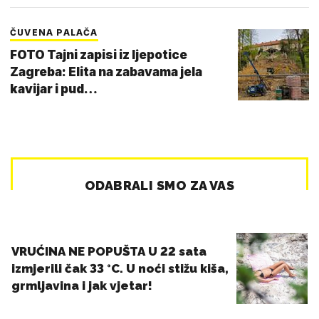
ČUVENA PALAČA
FOTO Tajni zapisi iz ljepotice
Zagreba: Elita na zabavama jela
kavijar i pud…