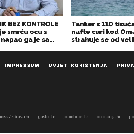
IMPRESSUM
UVJETI KORIŠTENJA
PRIV
miss7zdrava.hr
gastro.hr
joomboos.hr
ordinacija.hr
po