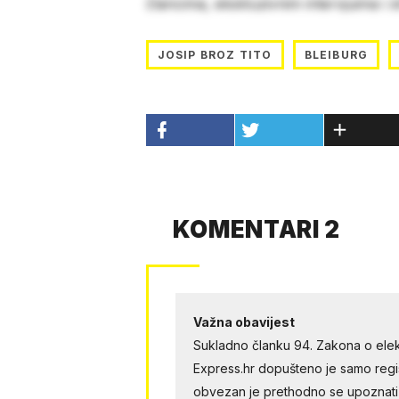
člancima, ekskluzivnim intervjuima i 
JOSIP BROZ TITO
BLEIBURG
KOMENTARI 2
Važna obavijest
Sukladno članku 94. Zakona o elek
Express.hr dopušteno je samo regist
obvezan je prethodno se upoznati