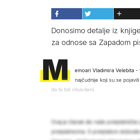
Donosimo detalje iz knjige 
za odnose sa Zapadom pisa
M
emoari Vladimira Velebita -
najčudnije koji su se pojavi
da bi bili objavljeni.
Ovaj je članak dio naše pretplatničke
pretplatnicima. S pretplatom dobivat