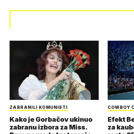
ZABRANILI KOMUNISTI
COWBOY 
Kako je Gorbačov ukinuo
Efekt B
zabranu izbora za Miss.
za kaub