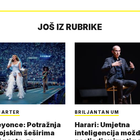
JOŠ IZ RUBRIKE
CARTER
BRILJANTAN UM
eyonce: Potražnja
Harari: Umjetna
ojskim šeširima
inteligencija možd