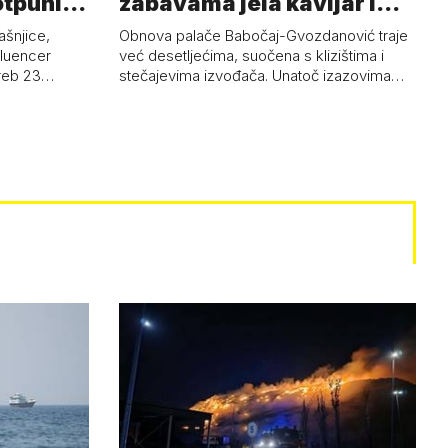
otpuni
zabavama jela kavijar i
pud…
ašnjice,
Obnova palače Babočaj-Gvozdanović traje
nfluencer
već desetljećima, suočena s klizištima i
greb 23…
stečajevima izvođača. Unatoč izazovima…