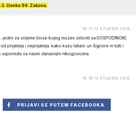
2. članka 94. Zakona.
19:31 12.STUDENI 2016.
 .jedini za vrijeme bivse kojeg mozes osloviti sa:GOSPODINOM,
od prijatelja i neprijatelja. kako kazu taliani: un Signore in tutti i
 usporedis sa nasim danasnjim nikogovicima.
16:18 12.STUDENI 2016.
PRIJAVI SE
PUTEM FACEBOOKA