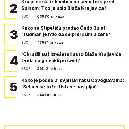
Krv je curila iz kombija na semaforu pred
2
Splitom: Tko je ubio Blaža Kraljevića?
360°
63070
prikaza
Kako se Stipetiću predao Čedo Bulat:
3
'Tuđman je htio da se prerušim u ženu'
360°
43681
prikaza
'Okružili su i izrešetali auto Blaža Kraljevića.
4
Onda su ga vukli po cesti'
360°
38512
prikaza
Kako je počeo 2. svjetski rat u Čavoglavama:
5
'Seljaci se tuže: Ustaše nas pljač…
360°
34478
prikaza