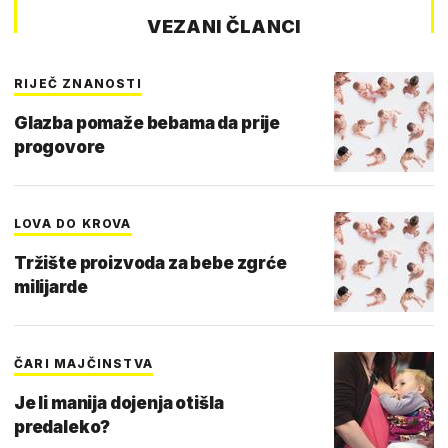
VEZANI ČLANCI
RIJEČ ZNANOSTI
Glazba pomaže bebama da prije
progovore
LOVA DO KROVA
Tržište proizvoda za bebe zgrće
milijarde
ČARI MAJČINSTVA
Je li manija dojenja otišla
predaleko?