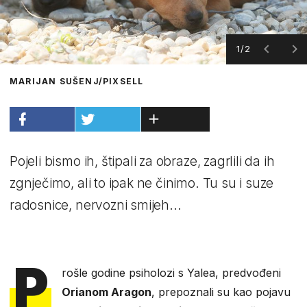
1/2
MARIJAN SUŠENJ/PIXSELL
Pojeli bismo ih, štipali za obraze, zagrlili da ih
zgnječimo, ali to ipak ne činimo. Tu su i suze
radosnice, nervozni smijeh...
P
rošle godine psiholozi s Yalea, predvođeni
Orianom Aragon
, prepoznali su kao pojavu