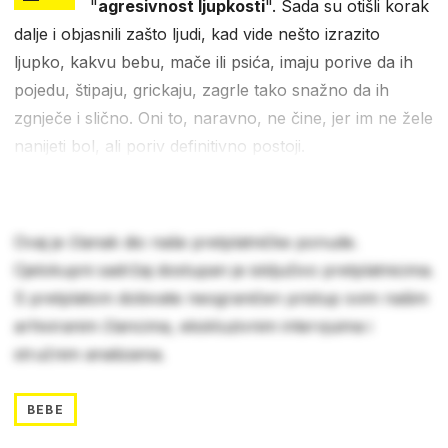
"
agresivnost ljupkosti
". Sada su otišli korak
dalje i objasnili zašto ljudi, kad vide nešto izrazito
ljupko, kakvu bebu, mače ili psića, imaju porive da ih
pojedu, štipaju, grickaju, zagrle tako snažno da ih
zgnječe i slično. Oni to, naravno, ne čine, jer im ne žele
nanijeti bol, ali poriv definitivno postoji.
Ovaj je članak dio naše pretplatničke ponude.
Cjelokupni sadržaj dostupan je isključivo pretplatnicima.
S pretplatom dobivate neograničen pristup svim našim
arhiviranim člancima, ekskluzivnim intervjuima i
stručnim analizama.
BEBE