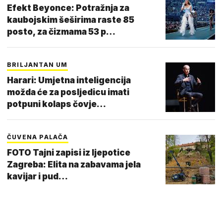
Efekt Beyonce: Potražnja za
kaubojskim šeširima raste 85
posto, za čizmama 53 p…
BRILJANTAN UM
Harari: Umjetna inteligencija
možda će za posljedicu imati
potpuni kolaps čovje…
ČUVENA PALAČA
FOTO Tajni zapisi iz ljepotice
Zagreba: Elita na zabavama jela
kavijar i pud…