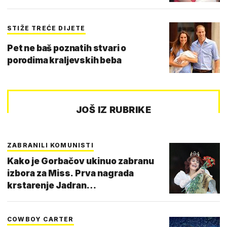
STIŽE TREĆE DIJETE
Pet ne baš poznatih stvari o
porodima kraljevskih beba
JOŠ IZ RUBRIKE
ZABRANILI KOMUNISTI
Kako je Gorbačov ukinuo zabranu
izbora za Miss. Prva nagrada
krstarenje Jadran…
COWBOY CARTER