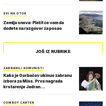
SVI NA OTOK
Zemlja snova: Platit će vam da
dođete na razgovor za posao
JOŠ IZ RUBRIKE
ZABRANILI KOMUNISTI
Kako je Gorbačov ukinuo zabranu
izbora za Miss. Prva nagrada
krstarenje Jadran…
COWBOY CARTER