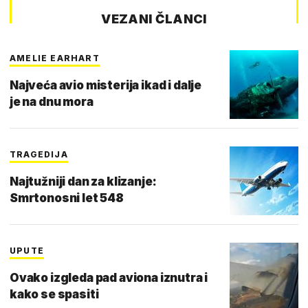
VEZANI ČLANCI
AMELIE EARHART
Najveća avio misterija ikad i dalje
je na dnu mora
TRAGEDIJA
Najtužniji dan za klizanje:
Smrtonosni let 548
UPUTE
Ovako izgleda pad aviona iznutra i
kako se spasiti