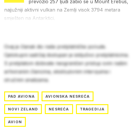
prevozio 257 ljudi zabio se u Mount Erebus,
najjužniji aktivni vulkan na Zemlji visok 3794 metara
smješten na Antarktici.
Ovaj je članak dio naše pretplatničke ponude.
Cjelokupni sadržaj dostupan je isključivo pretplatnicima.
S pretplatom dobivate neograničen pristup svim našim
arhiviranim člancima, ekskluzivnim intervjuima i
stručnim analizama.
PAD AVIONA
AVIONSKA NESREĆA
NOVI ZELAND
NESREĆA
TRAGEDIJA
AVION