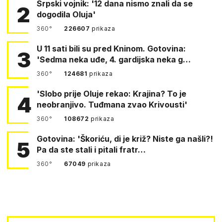
Srpski vojnik: '12 dana nismo znali da se
2
dogodila Oluja'
360°
226607
prikaza
U 11 sati bili su pred Kninom. Gotovina:
3
'Sedma neka uđe, 4. gardijska neka g…
360°
124681
prikaza
'Slobo prije Oluje rekao: Krajina? To je
4
neobranjivo. Tuđmana zvao Krivousti'
360°
108672
prikaza
Gotovina: 'Škoriću, di je križ? Niste ga našli?!
5
Pa da ste stali i pitali fratr…
360°
67049
prikaza