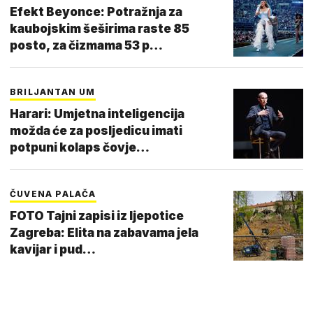
Efekt Beyonce: Potražnja za
kaubojskim šeširima raste 85
posto, za čizmama 53 p…
BRILJANTAN UM
Harari: Umjetna inteligencija
možda će za posljedicu imati
potpuni kolaps čovje…
ČUVENA PALAČA
FOTO Tajni zapisi iz ljepotice
Zagreba: Elita na zabavama jela
kavijar i pud…