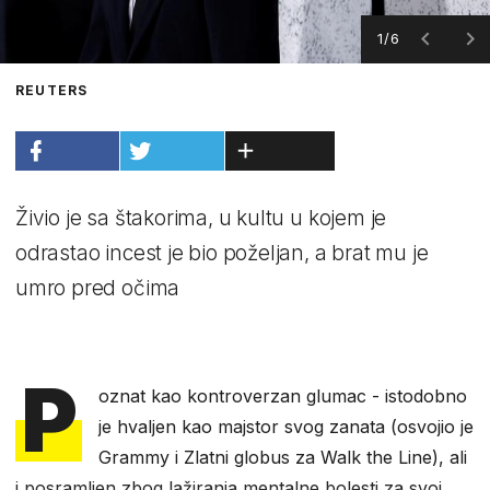
1/6
REUTERS
Živio je sa štakorima, u kultu u kojem je
odrastao incest je bio poželjan, a brat mu je
umro pred očima
P
oznat kao kontroverzan glumac - istodobno
je hvaljen kao majstor svog zanata (osvojio je
Grammy i Zlatni globus za Walk the Line), ali
i posramljen zbog lažiranja mentalne bolesti za svoj