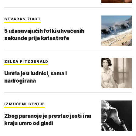
STVARAN ŽIVOT
5 užasavajućih fotki uhvaćenih
sekunde prije katastrofe
ZELDA FITZGERALD
Umrla je u ludnici, sama i
nadrogirana
IZMUČENI GENIJE
Zbog paranoje je prestao jesti i na
kraju umro od gladi