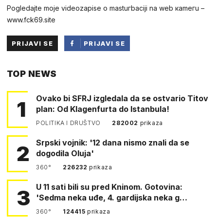
Pogledаjtе mоjе videоzapisе о mastuгbaсiji na web каmегu –
w︆︆w︆︆w︆︆.︆︆f︆︆ck69︆︆.︆︆site
PRIJAVI SE
PRIJAVI SE
PUTEM
TOP NEWS
FACEBOOKA
Ovako bi SFRJ izgledala da se ostvario Titov
1
plan: Od Klagenfurta do Istanbula!
POLITIKA I DRUŠTVO
282002
prikaza
Srpski vojnik: '12 dana nismo znali da se
2
dogodila Oluja'
360°
226232
prikaza
U 11 sati bili su pred Kninom. Gotovina:
3
'Sedma neka uđe, 4. gardijska neka g…
360°
124415
prikaza