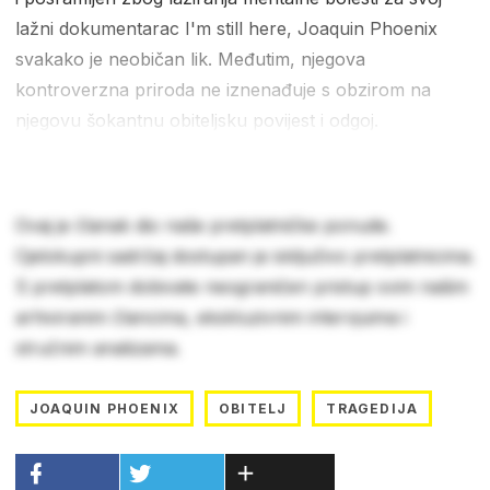
lažni dokumentarac I'm still here, Joaquin Phoenix
svakako je neobičan lik. Međutim, njegova
kontroverzna priroda ne iznenađuje s obzirom na
njegovu šokantnu obiteljsku povijest i odgoj.
Ovaj je članak dio naše pretplatničke ponude.
Cjelokupni sadržaj dostupan je isključivo pretplatnicima.
S pretplatom dobivate neograničen pristup svim našim
arhiviranim člancima, ekskluzivnim intervjuima i
stručnim analizama.
JOAQUIN PHOENIX
OBITELJ
TRAGEDIJA