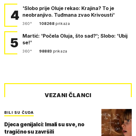
'Slobo prije Oluje rekao: Krajina? To je
4
neobranjivo. Tuđmana zvao Krivousti'
360°
108268
prikaza
Martić: 'Počela Oluja, što sad?'; Slobo: 'Ubij
5
se!'
360°
98883
prikaza
VEZANI ČLANCI
BILI SU ČUDA
Djeca genijalci: Imali su sve, no
tragično su završili