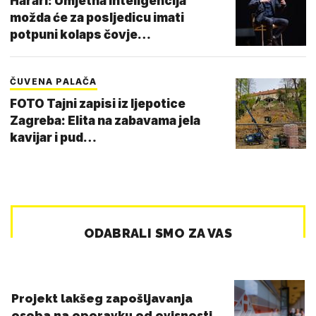
Harari: Umjetna inteligencija
možda će za posljedicu imati
potpuni kolaps čovje…
ČUVENA PALAČA
FOTO Tajni zapisi iz ljepotice
Zagreba: Elita na zabavama jela
kavijar i pud…