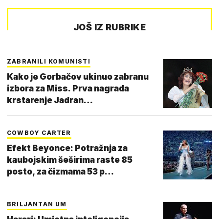
JOŠ IZ RUBRIKE
ZABRANILI KOMUNISTI
Kako je Gorbačov ukinuo zabranu
izbora za Miss. Prva nagrada
krstarenje Jadran…
COWBOY CARTER
Efekt Beyonce: Potražnja za
kaubojskim šeširima raste 85
posto, za čizmama 53 p…
BRILJANTAN UM