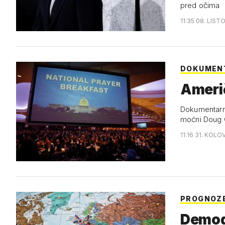
pred očima
11:35 08. LIST
DOKUMEN
Ameri
Dokumentarni 
moćni Doug
11:16 31. KOLO
PROGNOZ
Demogr