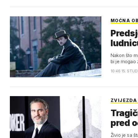
MOĆNA OB
Predsj
ludnic
Nakon što mu
bi je mogao z
10:46 15. STUD
ZVIJEZDA
Tragič
pred 
Živio je sa š