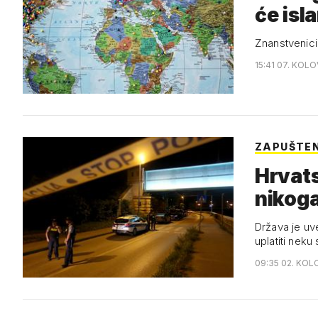
će isl
Znanstvenici 
15:41 07. KOL
ZAPUŠTE
Hrvats
nikoga
Država je uve
uplatiti neku
09:35 02. KOL