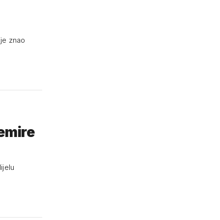
ije znao
nemire
ijelu