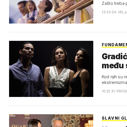
Zašto treba p
13:33 04. VELJ
FUNDAMEN
Gradić
među
Kod njih su r
ekstremizm
10:25 31. PROS
SLAVNI G