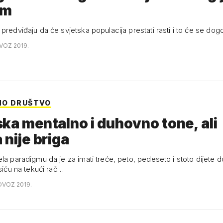
am
predviđaju da će svjetska populacija prestati rasti i to će se dogo
OVOZ 2019.
NO DRUŠTVO
ka mentalno i duhovno tone, ali
 nije briga
la paradigmu da je za imati treće, peto, pedeseto i stoto dijete d
 siću na tekući rač…
OVOZ 2019.