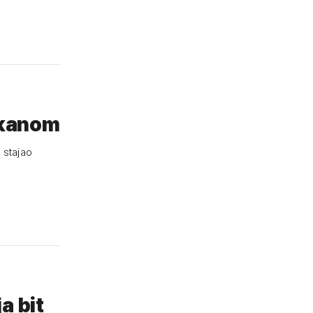
lkanom
 stajao
a bit