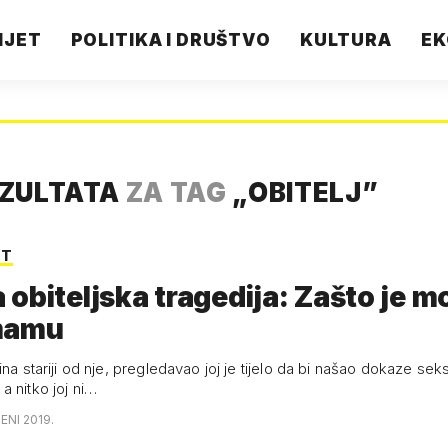
IJET
POLITIKA I DRUŠTVO
KULTURA
EK
EZULTATA
ZA TAG
„
OBITELJ
”
ST
obiteljska tragedija: Zašto je mo
mamu
ina stariji od nje, pregledavao joj je tijelo da bi našao dokaze se
a nitko joj ni…
ENI 2019.