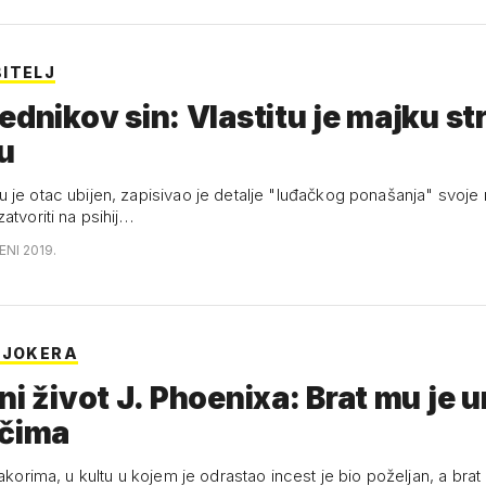
ITELJ
ednikov sin: Vlastitu je majku st
u
 je otac ubijen, zapisivao je detalje "luđačkog ponašanja" svoj
atvoriti na psihij…
ENI 2019.
 JOKERA
ni život J. Phoenixa: Brat mu je 
očima
takorima, u kultu u kojem je odrastao incest je bio poželjan, a bra