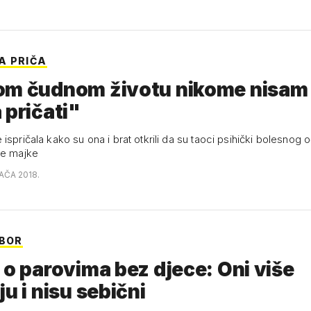
A PRIČA
om čudnom životu nikome nisam
 pričati"
ispričala kako su ona i brat otkrili da su taoci psihički bolesnog o
ne majke
AČA 2018.
ZBOR
 o parovima bez djece: Oni više
ju i nisu sebični