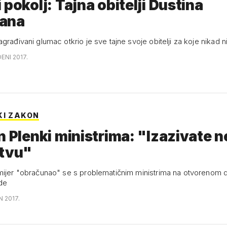
 pokolj: Tajna obitelji Dustina
ana
građivani glumac otkrio je sve tajne svoje obitelji za koje nikad n
ENI 2017.
KI ZAKON
n Plenki ministrima: "Izazivate 
štvu"
mijer "obračunao" se s problematičnim ministrima na otvorenom d
de
N 2017.