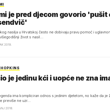
MI
i je pred djecom govorio 'pušit 
sendvič'
jskog nasilja u Hrvatskoj često ne dobivaju pravu pomoć i uglavno
išegodišnji život s nasil…
AK 2019.
 HOPKINS
o je jedinu kći i uopće ne zna ima
egenda ima kompliciran odnos s jedinim djetetom, no kaže da je ž
se previše ne uzr…
ANJ 2018.