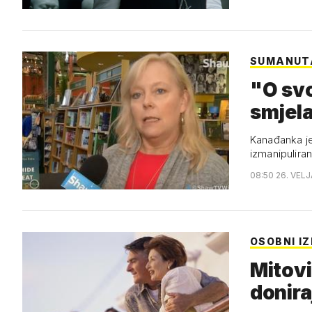
SUMANUT
"O sv
smjela
Kanađanka je 
izmanipulira
08:50 26. VELJ
OSOBNI I
Mitovi
donira