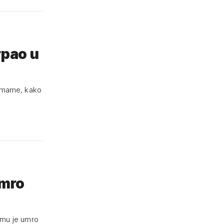
rpao u
e mame, kako
umro
t mu je umro