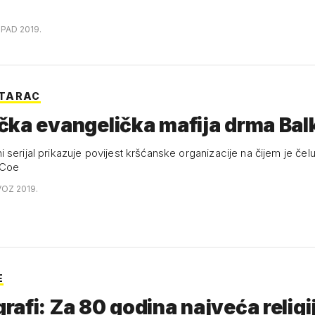
OPAD 2019.
TARAC
čka evangelička mafija drma Ba
serijal prikazuje povijest kršćanske organizacije na čijem je čelu
 Coe
VOZ 2019.
E
afi: Za 80 godina najveća religij