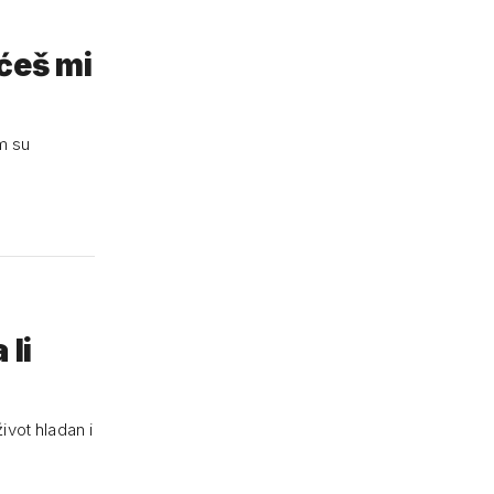
ćeš mi
m su
 li
ivot hladan i