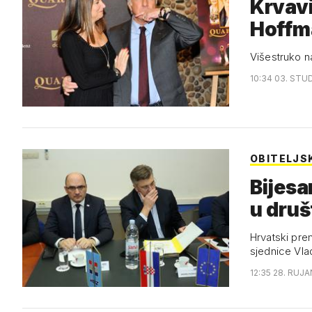
Krvavi
Hoffm
Višestruko na
10:34 03. STUD
OBITELJS
Bijesa
u dru
Hrvatski pre
sjednice Vla
12:35 28. RUJA