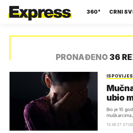
360°
CRNI SV
PRONAĐENO
36 R
ISPOVIJE
Mučna 
ubio 
Bio je 10 god
muškarcima, 
13:38 27. STUD