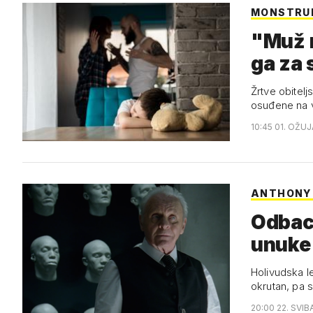
MONSTRU
"Muž m
ga za 
Žrtve obitel
osuđene na v
10:45 01. OŽUJ
ANTHONY
Odbaci
unuke
Holivudska l
okrutan, pa 
20:00 22. SVIB