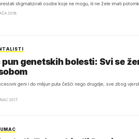
restati stigmatizirati osobe koje ne mogu, ili ne žele imati potom
AČA 2018.
TALISTI
 pun genetskih bolesti: Svi se žen
 sobom
ecesivni geni i do milijun puta češći nego drugdje, sve zbog vjer
a
INAC 2017.
LUMAC