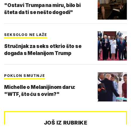
"Ostavi Trumpa na miru, bilo bi
šteta da ti se nešto dogodi"
SEKSOLOG NE LAŽE
Stručnjak za seks otkrio što se
događa s Melanijom Trump
POKLON SMUTNJE
Michelle o Melanijinom daru:
"WTF, što ću s ovim?"
JOŠ IZ RUBRIKE