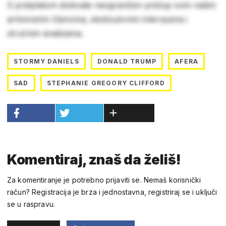
S pretplatom dobivate neograničen pristup svim našim
arhiviranim člancima, ekskluzivnim intervjuima i
stručnim analizama.
STORMY DANIELS
DONALD TRUMP
AFERA
SAD
STEPHANIE GREGORY CLIFFORD
Komentiraj, znaš da želiš!
Za komentiranje je potrebno prijaviti se. Nemaš korisnički
račun? Registracija je brza i jednostavna, registriraj se i uključi
se u raspravu.