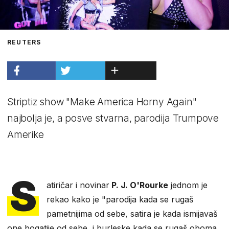
REUTERS
Striptiz show "Make America Horny Again"
najbolja je, a posve stvarna, parodija Trumpove
Amerike
S
atiričar i novinar
P. J. O'Rourke
jednom je
rekao kako je "parodija kada se rugaš
pametnijima od sebe, satira je kada ismijavaš
one bogatije od sebe, i burleske kada se rugaš oboma