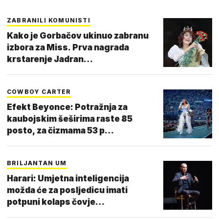
ZABRANILI KOMUNISTI
Kako je Gorbačov ukinuo zabranu
izbora za Miss. Prva nagrada
krstarenje Jadran…
COWBOY CARTER
Efekt Beyonce: Potražnja za
kaubojskim šeširima raste 85
posto, za čizmama 53 p…
BRILJANTAN UM
Harari: Umjetna inteligencija
možda će za posljedicu imati
potpuni kolaps čovje…