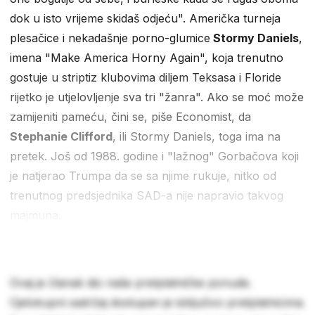
dok u isto vrijeme skidaš odjeću". Američka turneja
plesačice i nekadašnje porno-glumice
Stormy Daniels
,
imena "Make America Horny Again", koja trenutno
gostuje u striptiz klubovima diljem Teksasa i Floride
rijetko je utjelovljenje sva tri "žanra". Ako se moć može
zamijeniti pameću, čini se, piše Economist, da
Stephanie Clifford
, ili Stormy Daniels, toga ima na
pretek. Još od 1988. godine i "lažnog" Gorbačova koji
je natjerao Trumpa da se sa njime rukuje, nitko od
trenutnog predsjednika SAD-a nije napravio takvog
majmuna.
Ovaj je članak dio naše pretplatničke ponude.
Cjelokupni sadržaj dostupan je isključivo pretplatnicima.