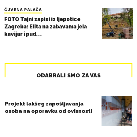
ČUVENA PALAČA
FOTO Tajni zapisi iz ljepotice
Zagreba: Elita na zabavama jela
kavijar i pud…