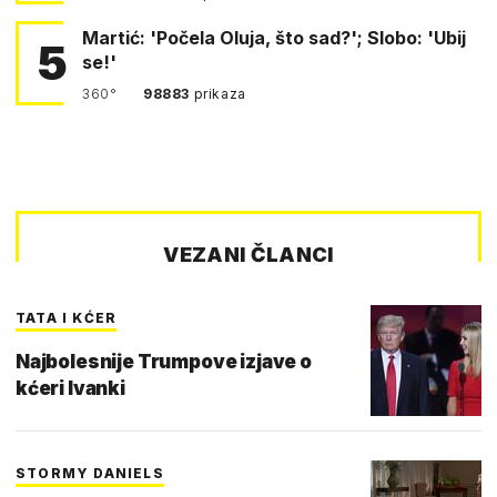
Martić: 'Počela Oluja, što sad?'; Slobo: 'Ubij
5
se!'
360°
98883
prikaza
VEZANI ČLANCI
TATA I KĆER
Najbolesnije Trumpove izjave o
kćeri Ivanki
STORMY DANIELS