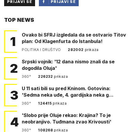
PRIJAVI SE
PRIJAVI SE
PUTEM
TOP NEWS
FACEBOOKA
Ovako bi SFRJ izgledala da se ostvario Titov
1
plan: Od Klagenfurta do Istanbula!
POLITIKA I DRUŠTVO
282002
prikaza
Srpski vojnik: '12 dana nismo znali da se
2
dogodila Oluja'
360°
226232
prikaza
U 11 sati bili su pred Kninom. Gotovina:
3
'Sedma neka uđe, 4. gardijska neka g…
360°
124415
prikaza
'Slobo prije Oluje rekao: Krajina? To je
4
neobranjivo. Tuđmana zvao Krivousti'
360°
108268
prikaza