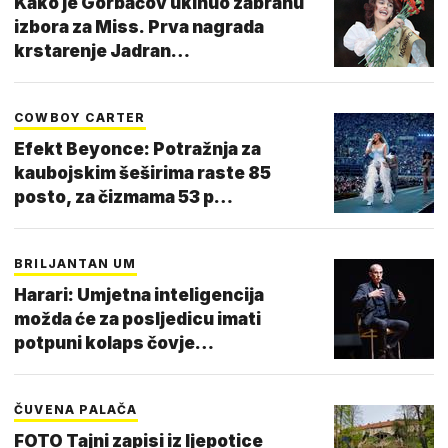
Kako je Gorbačov ukinuo zabranu
izbora za Miss. Prva nagrada
krstarenje Jadran…
COWBOY CARTER
Efekt Beyonce: Potražnja za
kaubojskim šeširima raste 85
posto, za čizmama 53 p…
BRILJANTAN UM
Harari: Umjetna inteligencija
možda će za posljedicu imati
potpuni kolaps čovje…
ČUVENA PALAČA
FOTO Tajni zapisi iz ljepotice