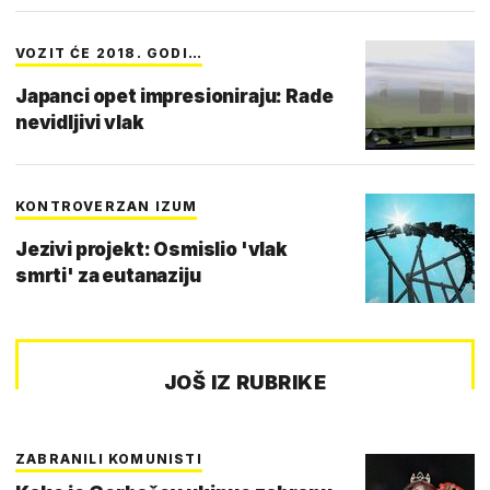
VOZIT ĆE 2018. GODI…
Japanci opet impresioniraju: Rade
nevidljivi vlak
KONTROVERZAN IZUM
Jezivi projekt: Osmislio 'vlak
smrti' za eutanaziju
JOŠ IZ RUBRIKE
ZABRANILI KOMUNISTI