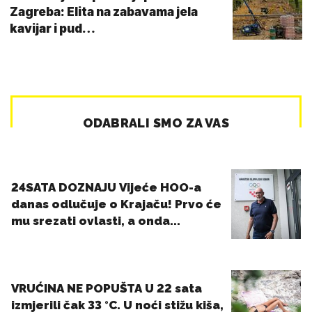
Zagreba: Elita na zabavama jela
kavijar i pud…