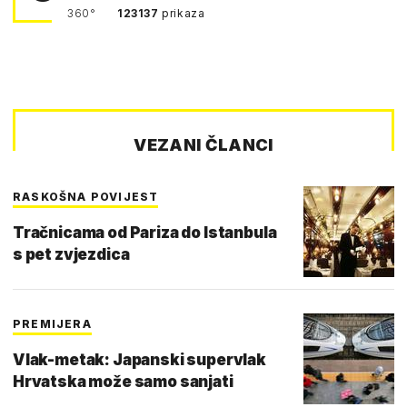
360°
123137
prikaza
VEZANI ČLANCI
RASKOŠNA POVIJEST
Tračnicama od Pariza do Istanbula
s pet zvjezdica
PREMIJERA
Vlak-metak: Japanski supervlak
Hrvatska može samo sanjati