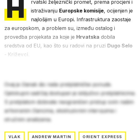
H
rvatski željeznički promet, prema procjeni i
istraživanju
Europske komisije
, ocijenjen je
najlošijim u Europi. Infrastruktura zaostaje
za europskom, a problem su, između ostalog i
provedba projekata za koje je
Hrvatska
dobila
sredstva od EU, kao što su radovi na pruzi
Dugo Selo
- Križevci
.
Ovaj je članak dio naše pretplatničke ponude.
Cjelokupni sadržaj dostupan je isključivo pretplatnicima.
S pretplatom dobivate neograničen pristup svim našim
arhiviranim člancima, ekskluzivnim intervjuima i
stručnim analizama.
VLAK
ANDREW MARTIN
ORIENT EXPRESS