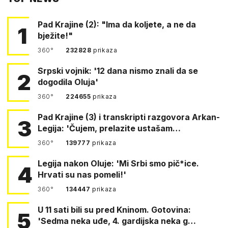
Pad Krajine (2): "Ima da koljete, a ne da
1
bježite!"
360°
232828
prikaza
Srpski vojnik: '12 dana nismo znali da se
2
dogodila Oluja'
360°
224655
prikaza
Pad Krajine (3) i transkripti razgovora Arkan-
3
Legija: 'Čujem, prelazite ustašam…
360°
139777
prikaza
Legija nakon Oluje: 'Mi Srbi smo pič*ice.
4
Hrvati su nas pomeli!'
360°
134447
prikaza
U 11 sati bili su pred Kninom. Gotovina:
5
'Sedma neka uđe, 4. gardijska neka g…