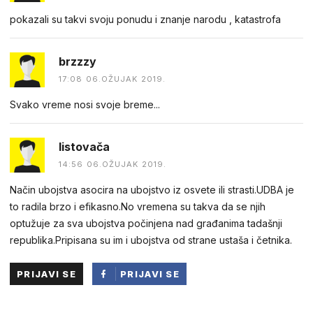
pokazali su takvi svoju ponudu i znanje narodu , katastrofa
brzzzy
17:08 06.OŽUJAK 2019.
Svako vreme nosi svoje breme...
listovača
14:56 06.OŽUJAK 2019.
Način ubojstva asocira na ubojstvo iz osvete ili strasti.UDBA je
to radila brzo i efikasno.No vremena su takva da se njih
optužuje za sva ubojstva počinjena nad građanima tadašnji
republika.Pripisana su im i ubojstva od strane ustaša i četnika.
PRIJAVI SE
PRIJAVI SE
PUTEM