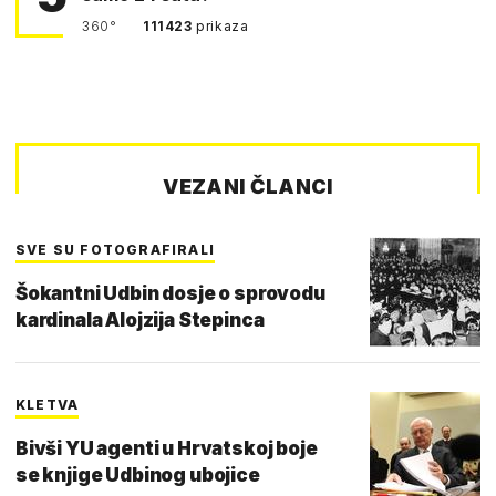
360°
111423
prikaza
VEZANI ČLANCI
SVE SU FOTOGRAFIRALI
Šokantni Udbin dosje o sprovodu
kardinala Alojzija Stepinca
KLETVA
Bivši YU agenti u Hrvatskoj boje
se knjige Udbinog ubojice