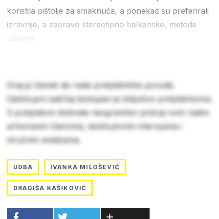
koristila pištolje za smaknuća, a ponekad su preferirali
izravnije, a zapravo stereotipno balkanske, metode
ubijanja.
Ovaj je članak dio naše pretplatničke ponude.
Cjelokupni sadržaj dostupan je isključivo pretplatnicima.
S pretplatom dobivate neograničen pristup svim našim
arhiviranim člancima, ekskluzivnim intervjuima i
stručnim analizama.
UDBA
IVANKA MILOŠEVIĆ
DRAGIŠA KAŠIKOVIĆ