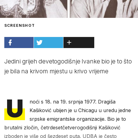
SCREENSHOT
Jedini grijeh devetogodišnje Ivanke bio je to što
je bila na krivom mjestu u krivo vrijeme
U
noći s 18. na 19. srpnja 1977. Dragiša
Kašiković ubijen je u Chicagu u uredu jedne
srpske emigrantske organizacije. Bio je to
brutalni zločin, četrdesetčetverogodišnji Kašiković
izboden je više od šezdeset puta. UDBA je često