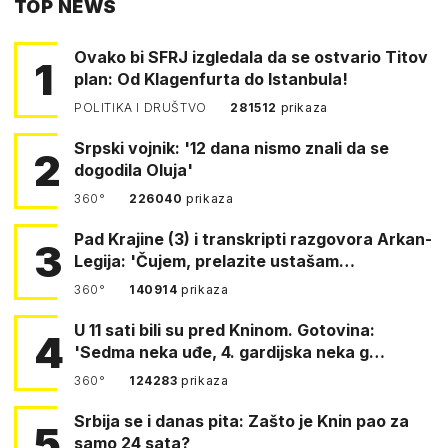
TOP NEWS
FACEBOOKA
Ovako bi SFRJ izgledala da se ostvario Titov
1
plan: Od Klagenfurta do Istanbula!
POLITIKA I DRUŠTVO
281512
prikaza
Srpski vojnik: '12 dana nismo znali da se
2
dogodila Oluja'
360°
226040
prikaza
Pad Krajine (3) i transkripti razgovora Arkan-
3
Legija: 'Čujem, prelazite ustašam…
360°
140914
prikaza
U 11 sati bili su pred Kninom. Gotovina:
4
'Sedma neka uđe, 4. gardijska neka g…
360°
124283
prikaza
Srbija se i danas pita: Zašto je Knin pao za
5
samo 24 sata?