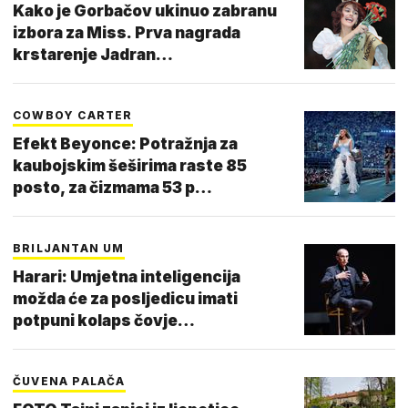
Kako je Gorbačov ukinuo zabranu
izbora za Miss. Prva nagrada
krstarenje Jadran…
COWBOY CARTER
Efekt Beyonce: Potražnja za
kaubojskim šeširima raste 85
posto, za čizmama 53 p…
BRILJANTAN UM
Harari: Umjetna inteligencija
možda će za posljedicu imati
potpuni kolaps čovje…
ČUVENA PALAČA