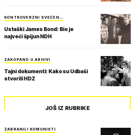
KONTROVERZNI SVEĆEN…
Ustaški James Bond: Bio je
najveći špijun NDH
ZAKOPANO U ARHIVI
Tajni dokumenti: Kako su Udbaši
stvorili HDZ
JOŠ IZ RUBRIKE
ZABRANILI KOMUNISTI