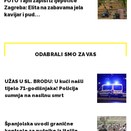
FOTO Tajni zapisi iz ljepotice
Zagreba: Elita na zabavama jela
kavijar i pud…