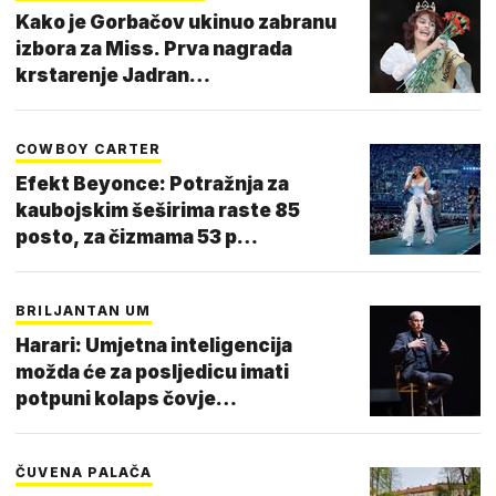
Kako je Gorbačov ukinuo zabranu
izbora za Miss. Prva nagrada
krstarenje Jadran…
COWBOY CARTER
Efekt Beyonce: Potražnja za
kaubojskim šeširima raste 85
posto, za čizmama 53 p…
BRILJANTAN UM
Harari: Umjetna inteligencija
možda će za posljedicu imati
potpuni kolaps čovje…
ČUVENA PALAČA