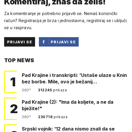
Komentiraj, znaš da želiš!
Za komentiranje je potrebno prijaviti se. Nemaš korisnički
račun? Registracija je brza i jednostavna, registriraj se i uključi
se u raspravu.
PRIJAVI SE
PRIJAVI SE
PUTEM
TOP NEWS
FACEBOOKA
Pad Krajine i transkripti: 'Ustaše ulaze u Knin
1
bez borbe. Mile, ovo je bežanij…
360°
312245
prikaza
Pad Krajine (2): "Ima da koljete, a ne da
2
bježite!"
360°
230718
prikaza
Srpski vojnik: '12 dana nismo znali da se