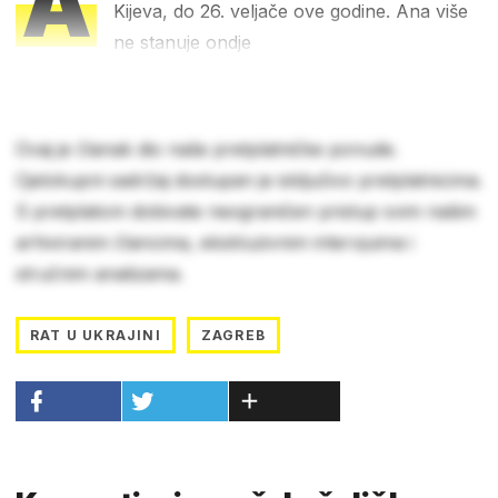
A
Kijeva, do 26. veljače ove godine. Ana više
ne stanuje ondje
Ovaj je članak dio naše pretplatničke ponude.
Cjelokupni sadržaj dostupan je isključivo pretplatnicima.
S pretplatom dobivate neograničen pristup svim našim
arhiviranim člancima, ekskluzivnim intervjuima i
stručnim analizama.
RAT U UKRAJINI
ZAGREB