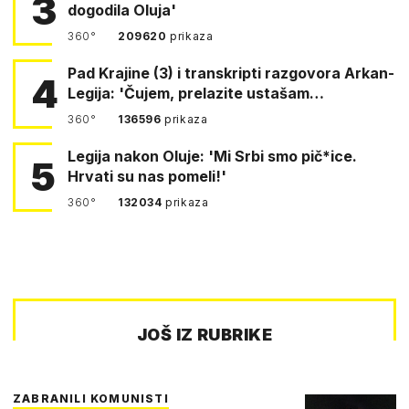
3
dogodila Oluja'
360°
209620
prikaza
Pad Krajine (3) i transkripti razgovora Arkan-
4
Legija: 'Čujem, prelazite ustašam…
360°
136596
prikaza
Legija nakon Oluje: 'Mi Srbi smo pič*ice.
5
Hrvati su nas pomeli!'
360°
132034
prikaza
JOŠ IZ RUBRIKE
ZABRANILI KOMUNISTI