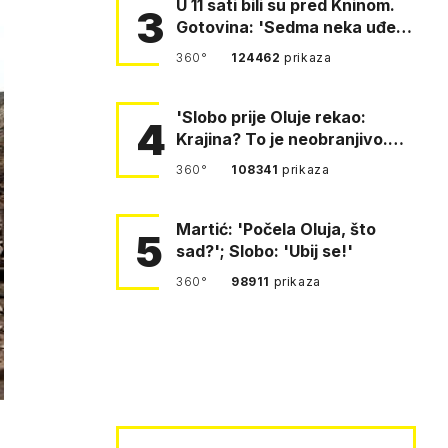
U 11 sati bili su pred Kninom.
3
Gotovina: 'Sedma neka uđe,
4. gardijska neka g…
360°
124462
prikaza
'Slobo prije Oluje rekao:
4
Krajina? To je neobranjivo.
Tuđmana zvao Krivousti'
360°
108341
prikaza
Martić: 'Počela Oluja, što
5
sad?'; Slobo: 'Ubij se!'
360°
98911
prikaza