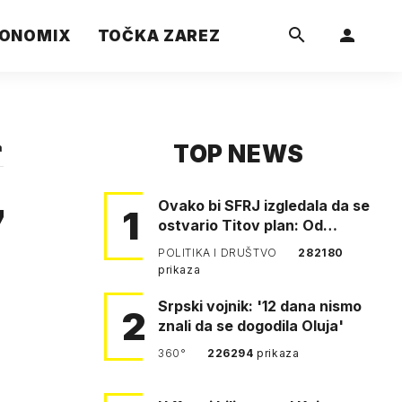
ONOMIX
TOČKA ZAREZ
TOP NEWS
a
Ovako bi SFRJ izgledala da se
7
1
ostvario Titov plan: Od
Klagenfurta do Istanbula!
POLITIKA I DRUŠTVO
282180
prikaza
Srpski vojnik: '12 dana nismo
2
znali da se dogodila Oluja'
360°
226294
prikaza