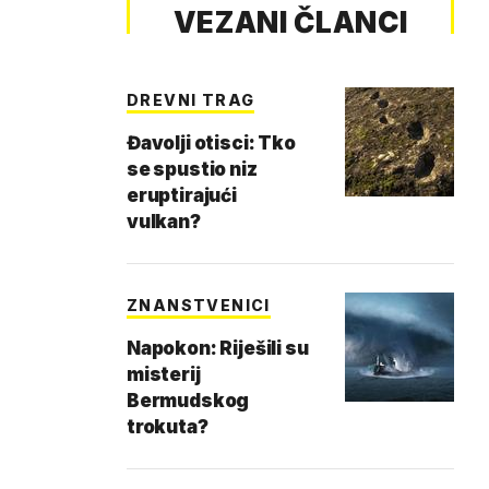
VEZANI ČLANCI
DREVNI TRAG
Đavolji otisci: Tko
se spustio niz
eruptirajući
vulkan?
ZNANSTVENICI
Napokon: Riješili su
misterij
Bermudskog
trokuta?