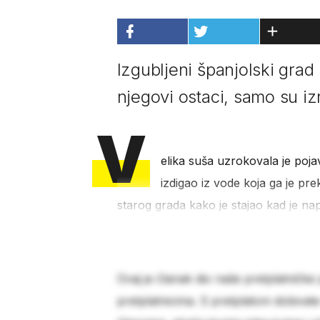
Izgubljeni španjolski grad
njegovi ostaci, samo su izr
V
elika suša uzrokovala je poja
izdigao iz vode koja ga je pre
starog grada kako je stajao kad je nap
Ovaj je članak dio naše pretplatničke
pretplatnicima. S pretplatom dobivat