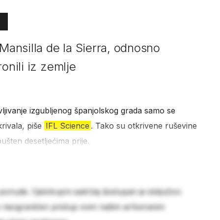
 Mansilla de la Sierra, odnosno
onili iz zemlje
vljivanje izgubljenog španjolskog grada samo se
krivala, piše
IFL Science
. Tako su otkrivene ruševine
ušten desetljećima prije.
 ponude. Cjelokupni sadržaj dostupan je isključivo
e neograničen pristup svim našim arhiviranim