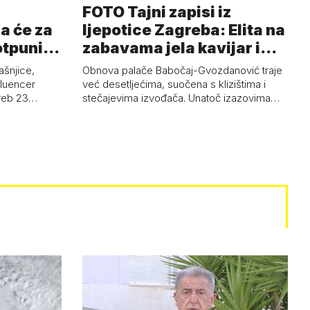
FOTO Tajni zapisi iz
a će za
ljepotice Zagreba: Elita na
otpuni
zabavama jela kavijar i
pud…
ašnjice,
Obnova palače Babočaj-Gvozdanović traje
nfluencer
već desetljećima, suočena s klizištima i
greb 23…
stečajevima izvođača. Unatoč izazovima…