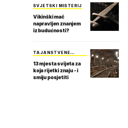
SVJETSKI MISTERIJ
Vikinški mač
napravljen znanjem
iz budućnosti?
TAJANSTVENE
LOKACIJE
13 mjesta svijeta za
koja rijetki znaju - i
smiju posjetiti