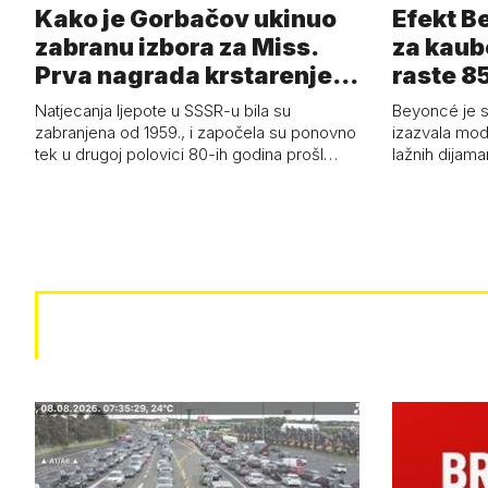
Kako je Gorbačov ukinuo
Efekt B
zabranu izbora za Miss.
za kaub
Prva nagrada krstarenje
raste 85
Jadran…
čizmam
Natjecanja ljepote u SSSR-u bila su
Beyoncé je 
zabranjena od 1959., i započela su ponovno
izazvala mod
tek u drugoj polovici 80-ih godina prošl…
lažnih dijam