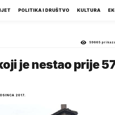
IJET
POLITIKA I DRUŠTVO
KULTURA
EK
59665
prikaz
oji je nestao prije 5
ROSINCA 2017.