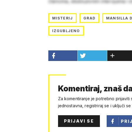
člancima, ekskluzivnim intervjuima i 
MISTERIJ
GRAD
MANSILLA D
IZGUBLJENO
Komentiraj, znaš da
Za komentiranje je potrebno prijaviti 
jednostavna, registriraj se i uključi se
PRIJAVI SE
PRI