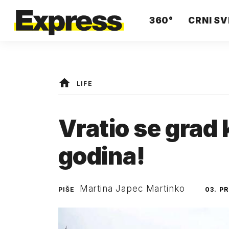
360°
CRNI SV
LIFE
Vratio se grad k
godina!
Martina Japec Martinko
PIŠE
03. P