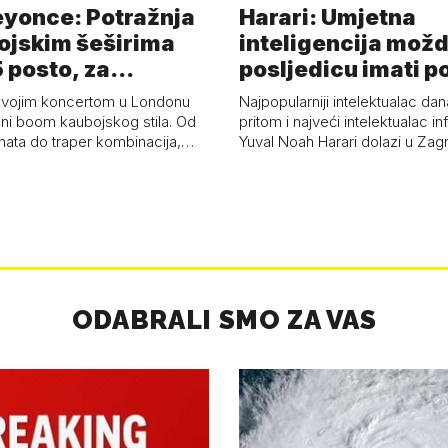
eyonce: Potražnja
Harari: Umjetna
ojskim šeširima
inteligencija možd
 posto, za
posljedicu imati p
a 53 p…
kolaps čovje…
svojim koncertom u Londonu
Najpopularniji intelektualac dan
ni boom kaubojskog stila. Od
pritom i najveći intelektualac i
anata do traper kombinacija,…
Yuval Noah Harari dolazi u Za