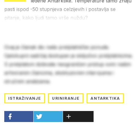
ledene Antarktike. Temperature tamo znaju
pasti ispod -50 stupnjeva celzijevih i postavlja se
pitanje, kako ljudi tamo vrše nuždu?
Ovaj je članak dio naše pretplatničke ponude.
Cjelokupni sadržaj dostupan je isključivo pretplatnicima.
S pretplatom dobivate neograničen pristup svim našim
arhiviranim člancima, ekskluzivnim intervjuima i
stručnim analizama.
ISTRAŽIVANJE
URINIRANJE
ANTARKTIKA