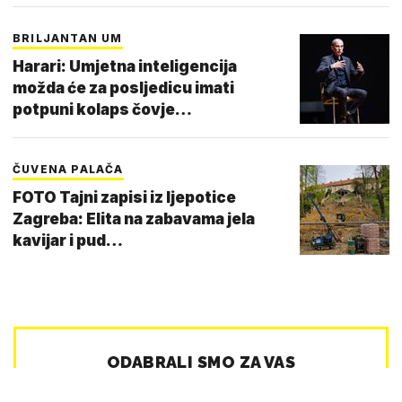
BRILJANTAN UM
Harari: Umjetna inteligencija
možda će za posljedicu imati
potpuni kolaps čovje…
ČUVENA PALAČA
FOTO Tajni zapisi iz ljepotice
Zagreba: Elita na zabavama jela
kavijar i pud…