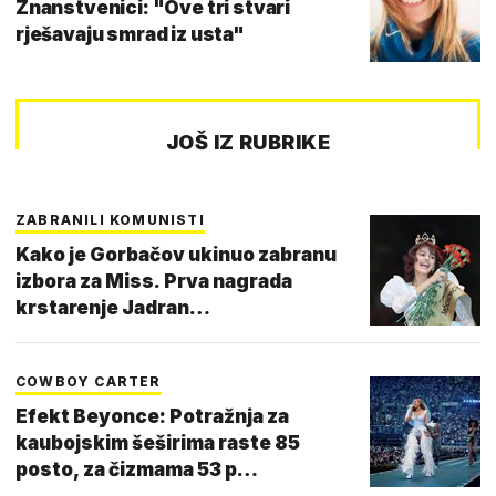
Znanstvenici: "Ove tri stvari
rješavaju smrad iz usta"
JOŠ IZ RUBRIKE
ZABRANILI KOMUNISTI
Kako je Gorbačov ukinuo zabranu
izbora za Miss. Prva nagrada
krstarenje Jadran…
COWBOY CARTER
Efekt Beyonce: Potražnja za
kaubojskim šeširima raste 85
posto, za čizmama 53 p…