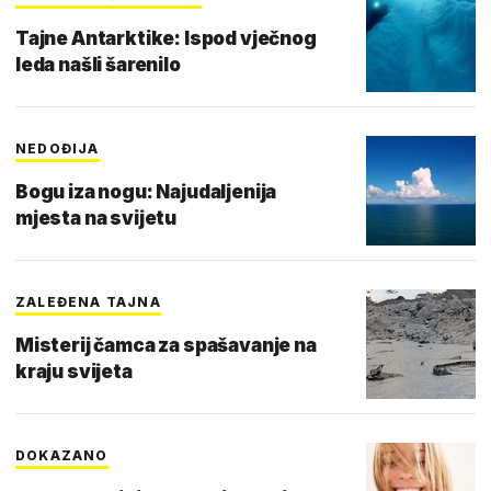
Tajne Antarktike: Ispod vječnog
leda našli šarenilo
NEDOĐIJA
Bogu iza nogu: Najudaljenija
mjesta na svijetu
ZALEĐENA TAJNA
Misterij čamca za spašavanje na
kraju svijeta
DOKAZANO