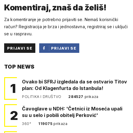
Komentiraj, znaš da želiš!
Za komentiranje je potrebno prijaviti se. Nemaš korisnički
račun? Registracija je brza i jednostavna, registriraj se i uključi
se u raspravu.
PRIJAVI SE
PRIJAVI SE
PUTEM
TOP NEWS
FACEBOOKA
Ovako bi SFRJ izgledala da se ostvario Titov
1
plan: Od Klagenfurta do Istanbula!
POLITIKA I DRUŠTVO
284527
prikaza
Čavoglave u NDH: 'Četnici iz Moseća upali
2
su u selo i pobili obitelj Perković'
360°
119075
prikaza