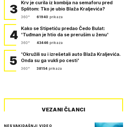
Krv je curila iz kombija na semaforu pred
3
Splitom: Tko je ubio Blaža Kraljevića?
360°
61940
prikaza
Kako se Stipetiću predao Čedo Bulat:
4
'Tuđman je htio da se prerušim u ženu'
360°
43446
prikaza
'Okružili su i izrešetali auto Blaža Kraljevića.
5
Onda su ga vukli po cesti'
360°
38154
prikaza
VEZANI ČLANCI
NESVAKIDAŠNJI VIDEO