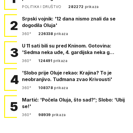
POLITIKA I DRUŠTVO
282272
prikaza
Srpski vojnik: '12 dana nismo znali da se
2
dogodila Oluja'
360°
226338
prikaza
U 11 sati bili su pred Kninom. Gotovina:
3
'Sedma neka uđe, 4. gardijska neka g…
360°
124491
prikaza
'Slobo prije Oluje rekao: Krajina? To je
4
neobranjivo. Tuđmana zvao Krivousti'
360°
108378
prikaza
Martić: 'Počela Oluja, što sad?'; Slobo: 'Ubij
5
se!'
360°
98939
prikaza