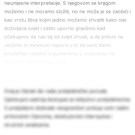
neumjesne interpretacije. S njegovom se knjigom
možemo i ne moramo složiti, no ne može je se zaobići i
kao vrstu štiva kojim jedino možemo shvatiti kako nas
doživljava svijet i zašto uporno griješimo kad
očekujemo da nas taj isti svijet shvati, a da pritom ne
uložimo ni minimum napora u to da sami damo
kredibilitet vlastitim argumentima u postojanju na
međunarodnoj javnoj sceni.
Ovaj je članak dio naše pretplatničke ponude.
Cjelokupni sadržaj dostupan je isključivo pretplatnicima.
S pretplatom dobivate neograničen pristup svim našim
arhiviranim člancima, ekskluzivnim intervjuima i
stručnim analizama.