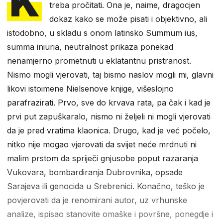
K
treba pročitati. Ona je, naime, dragocjen
dokaz kako se može pisati i objektivno, ali
istodobno, u skladu s onom latinsko Summum ius,
summa iniuria, neutralnost prikaza ponekad
nenamjerno prometnuti u eklatantnu pristranost.
Nismo mogli vjerovati, taj bismo naslov mogli mi, glavni
likovi istoimene Nielsenove knjige, višeslojno
parafrazirati. Prvo, sve do krvava rata, pa čak i kad je
prvi put zapuškaralo, nismo ni željeli ni mogli vjerovati
da je pred vratima klaonica. Drugo, kad je već počelo,
nitko nije mogao vjerovati da svijet neće mrdnuti ni
malim prstom da spriječi gnjusobe poput razaranja
Vukovara, bombardiranja Dubrovnika, opsade
Sarajeva ili genocida u Srebrenici. Konačno, teško je
povjerovati da je renomirani autor, uz vrhunske
analize, ispisao stanovite omaške i površne, ponegdje i