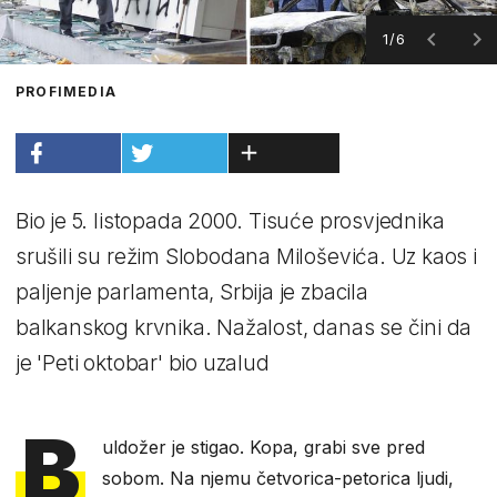
1/6
PROFIMEDIA
Bio je 5. listopada 2000. Tisuće prosvjednika
srušili su režim Slobodana Miloševića. Uz kaos i
paljenje parlamenta, Srbija je zbacila
balkanskog krvnika. Nažalost, danas se čini da
je 'Peti oktobar' bio uzalud
B
uldožer je stigao. Kopa, grabi sve pred
sobom. Na njemu četvorica-petorica ljudi,