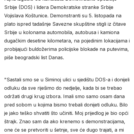
Srbije (DOS) i lidera Demokratske stranke Srbije
Vojislava Koštunice. Demonstranti su 5. listopada na
plato ispred tadašnje Savezne skupštine stigli iz čitave
Srbije u kolonama automobila, autobusa i kamiona
dugačkim desetine kilometara, na pojedinim lokacijama i
probijajući buldožerima policijske blokade na putevima,
piše beogradski list Danas.
"Sastali smo se u Siminoj ulici u sjedištu DOS-a i donijeli
odluku da sve riješimo do nedjelje, kada bi se trebao
održati drugi krug izbora. Imali smo samo osam dana
pred sobom u kojima bismo trebali donijeti odluku. Bilo
je jako teško shvatiti što učiniti. Moj prijedlog je bio opći
štrajk. Znao sam da ako krenemo s demonstracijama,
one će se pretvoriti u šetnje, sve će dugo trajati, a mi