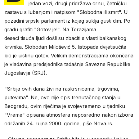
jedan vozi, drugi pridržava crnu, četničku
zastavu s lubanjom i natpisom "Slobodna ili smrt". U
pozadini srpski parlament iz kojeg suklja gusti dim. Po
gradu grafiti "Gotov je!". Na Terazijama
deseci tisuća ljudi došli su zbaciti s vlasti balkanskog
krvnika. Slobodan Milošević 5. listopada dvijetisućite
bio je uistinu gotov. Velikim demonstracijama okončana
je vladavina predsjednika tadašnje Savezne Republike
Jugoslavije (SRJ).
"Srbija ovih dana živi na raskrsnicama, trgovima,
putevima". Ne, ovo nije opis trenutačnog stanja u
Beogradu, ovim riječima je svojevremeno u tjedniku
"Vreme" opisana atmosfera neposredno nakon izbora
održanih 24. rujna 2000. godine, piše Nova.rs.