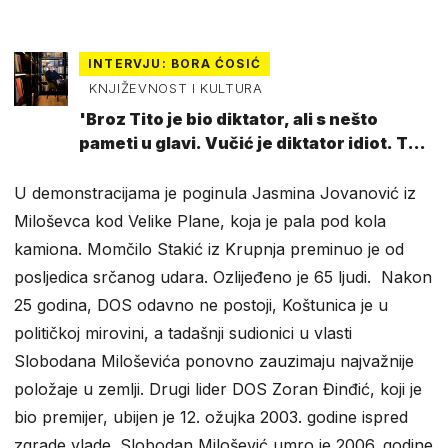
INTERVJU: BORA ĆOSIĆ
KNJIŽEVNOST I KULTURA
'Broz Tito je bio diktator, ali s nešto
pameti u glavi. Vučić je diktator idiot. To
je razlika'
U demonstracijama je poginula Jasmina Jovanović iz
Miloševca kod Velike Plane, koja je pala pod kola
kamiona. Momčilo Stakić iz Krupnja preminuo je od
posljedica srčanog udara. Ozlijeđeno je 65 ljudi. Nakon
25 godina, DOS odavno ne postoji, Koštunica je u
političkoj mirovini, a tadašnji sudionici u vlasti
Slobodana Miloševića ponovno zauzimaju najvažnije
položaje u zemlji. Drugi lider DOS Zoran Đinđić, koji je
bio premijer, ubijen je 12. ožujka 2003. godine ispred
zgrade vlade. Slobodan Milošević umro je 2006. godine