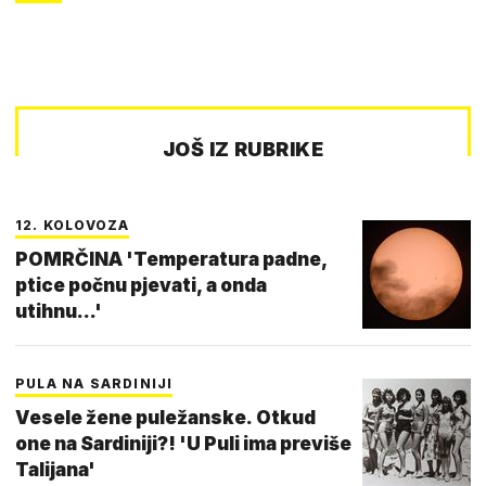
JOŠ IZ RUBRIKE
12. KOLOVOZA
POMRČINA 'Temperatura padne,
ptice počnu pjevati, a onda
utihnu...'
PULA NA SARDINIJI
Vesele žene puležanske. Otkud
one na Sardiniji?! 'U Puli ima previše
Talijana'