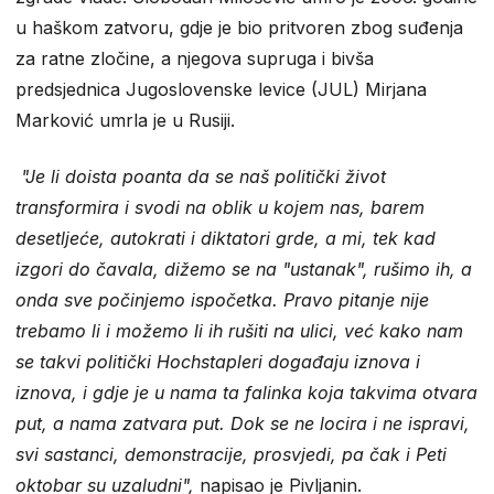
u haškom zatvoru, gdje je bio pritvoren zbog suđenja
za ratne zločine, a njegova supruga i bivša
predsjednica Jugoslovenske levice (JUL) Mirjana
Marković umrla je u Rusiji.
"Je li doista poanta da se naš politički život
transformira i svodi na oblik u kojem nas, barem
desetljeće, autokrati i diktatori grde, a mi, tek kad
izgori do čavala, dižemo se na "ustanak", rušimo ih, a
onda sve počinjemo ispočetka. Pravo pitanje nije
trebamo li i možemo li ih rušiti na ulici, već kako nam
se takvi politički Hochstapleri događaju iznova i
iznova, i gdje je u nama ta falinka koja takvima otvara
put, a nama zatvara put. Dok se ne locira i ne ispravi,
svi sastanci, demonstracije, prosvjedi, pa čak i Peti
oktobar su uzaludni",
napisao je Pivljanin.