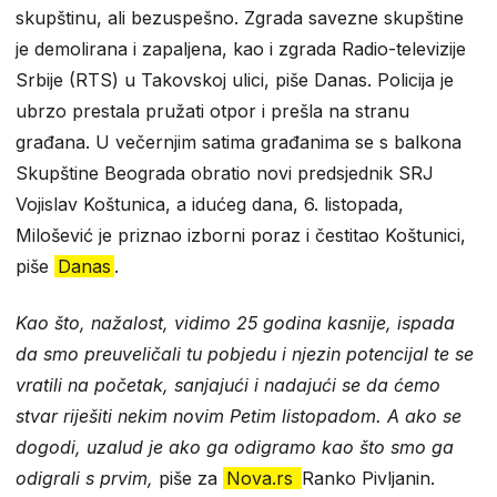
skupštinu, ali bezuspešno. Zgrada savezne skupštine
je demolirana i zapaljena, kao i zgrada Radio-televizije
Srbije (RTS) u Takovskoj ulici, piše Danas. Policija je
ubrzo prestala pružati otpor i prešla na stranu
građana. U večernjim satima građanima se s balkona
Skupštine Beograda obratio novi predsjednik SRJ
Vojislav Koštunica, a idućeg dana, 6. listopada,
Milošević je priznao izborni poraz i čestitao Koštunici,
piše
Danas
.
Kao što, nažalost, vidimo 25 godina kasnije, ispada
da smo preuveličali tu pobjedu i njezin potencijal te se
vratili na početak, sanjajući i nadajući se da ćemo
stvar riješiti nekim novim Petim listopadom. A ako se
dogodi, uzalud je ako ga odigramo kao što smo ga
odigrali s prvim,
piše za
Nova.rs
Ranko Pivljanin.