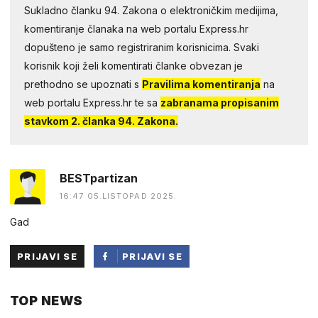
Sukladno članku 94. Zakona o elektroničkim medijima,
komentiranje članaka na web portalu Express.hr
dopušteno je samo registriranim korisnicima. Svaki
korisnik koji želi komentirati članke obvezan je
prethodno se upoznati s
Pravilima komentiranja
na
web portalu Express.hr te sa
zabranama propisanim
stavkom 2. članka 94. Zakona.
BESTpartizan
16:47 05.LISTOPAD 2025.
Gad
PRIJAVI SE
PRIJAVI SE
PUTEM
TOP NEWS
FACEBOOKA