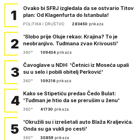
Ovako bi SFRJ izgledala da se ostvario Titov
1
plan: Od Klagenfurta do Istanbula!
POLITIKA I DRUŠTVO
283450
prikaza
'Slobo prije Oluje rekao: Krajina? To je
2
neobranjivo. Tuđmana zvao Krivousti'
360°
109434
prikaza
Čavoglave u NDH: 'Četnici iz Moseća upali
3
su u selo i pobili obitelj Perković'
360°
109216
prikaza
Kako se Stipetiću predao Čedo Bulat:
4
'Tuđman je htio da se prerušim u ženu'
360°
41730
prikaza
'Okružili su i izrešetali auto Blaža Kraljevića.
5
Onda su ga vukli po cesti'
360°
30859
prikaza