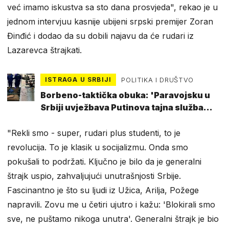
već imamo iskustva sa sto dana prosvjeda", rekao je u
jednom intervjuu kasnije ubijeni srpski premijer Zoran
Đinđić i dodao da su dobili najavu da će rudari iz
Lazarevca štrajkati.
ISTRAGA U SRBIJI
POLITIKA I DRUŠTVO
Borbeno-taktička obuka: 'Paravojsku u
Srbiji uvježbava Putinova tajna služba
GRU'
"Rekli smo - super, rudari plus studenti, to je
revolucija. To je klasik u socijalizmu. Onda smo
pokušali to podržati. Ključno je bilo da je generalni
štrajk uspio, zahvaljujući unutrašnjosti Srbije.
Fascinantno je što su ljudi iz Užica, Arilja, Požege
napravili. Zovu me u četiri ujutro i kažu: 'Blokirali smo
sve, ne puštamo nikoga unutra'. Generalni štrajk je bio