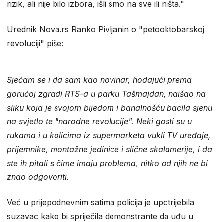
rizik, ali nije bilo izbora, išli smo na sve ili ništa."
Urednik Nova.rs Ranko Pivljanin o "petooktobarskoj
revoluciji" piše:
Sjećam se i da sam kao novinar, hodajući prema
gorućoj zgradi RTS-a u parku Tašmajdan, naišao na
sliku koja je svojom bijedom i banalnošću bacila sjenu
na svjetlo te "narodne revolucije". Neki gosti su u
rukama i u kolicima iz supermarketa vukli TV uređaje,
prijemnike, montažne jedinice i slične skalamerije, i da
ste ih pitali s čime imaju problema, nitko od njih ne bi
znao odgovoriti.
Već u prijepodnevnim satima policija je upotrijebila
suzavac kako bi spriječila demonstrante da uđu u