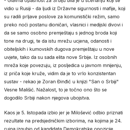
- Glavna opasnost za Srbiju bila je u scenariju koji se
vidio u Rusiji - da ljudi iz Državne sigurnosti i mafije, koji
su radili prljave poslove za komunistički režim, samo
preko noći postanu dioničari, vlasnici i medijski divovi i
da se samo osobno premještaju s jednog broda koji
tone na drugi, te da istu mrežu ucjena, odanosti i
obiteljskih i kumovskih dugova premještaju u nove
uvjete, tako da su sada elita nove Srbije. Iz osobnih
mreža koje povezuju, iz posljedica u javnom mnijenju,
iz priča koje kruže, vidim da je to vrlo konzistentan
sustav - rekao je Zoran Đinđić u knjizi "San o Srbiji"
Vesne Mališić. Nažalost, to je točno ono što se
dogodilo Srbiji nakon njegova ubojstva.
Kaos je 5. listopada izbio jer je Milošević odbio priznati
rezultate na predsjedničkim izborima, na kojima je 24.
rujna izgubio od kandidata Demokratske opozicije