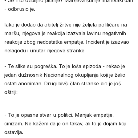
​- Je li to ozbiljno pitanje? Marševa šutnje ima svaki dan
- odbrusio je.
Iako je dodao da obitelj žrtve nije željela političare na
maršu, njegova je reakcija izazvala lavinu negativnih
reakcija zbog nedostatka empatije. Incident je izazvao
nelagodu i unutar njegove stranke.
​- Te slike su pogreška. To je loša epizoda - rekao je
jedan dužnosnik Nacionalnog okupljanja koji je želio
ostati anoniman. Drugi bivši član stranke bio je još
oštriji:
​- To je opasna stvar u politici. Manjak empatije,
cinizam. Ne kažem da je on takav, ali to je dojam koji
ostavlja.