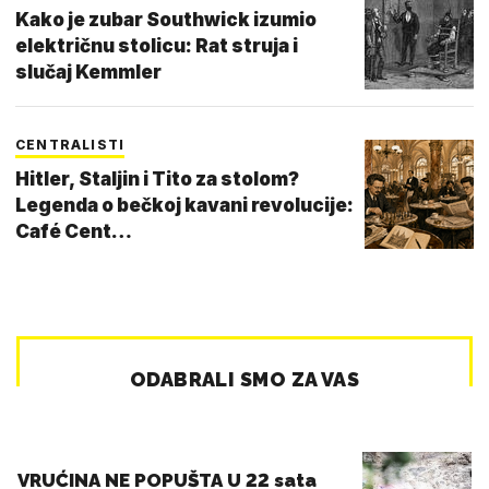
Kako je zubar Southwick izumio
električnu stolicu: Rat struja i
slučaj Kemmler
CENTRALISTI
Hitler, Staljin i Tito za stolom?
Legenda o bečkoj kavani revolucije:
Café Cent…