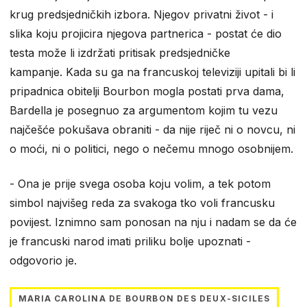
krug predsjedničkih izbora. Njegov privatni život - i
slika koju projicira njegova partnerica - postat će dio
testa može li izdržati pritisak predsjedničke
kampanje. Kada su ga na francuskoj televiziji upitali bi li
pripadnica obitelji Bourbon mogla postati prva dama,
Bardella je posegnuo za argumentom kojim tu vezu
najčešće pokušava obraniti - da nije riječ ni o novcu, ni
o moći, ni o politici, nego o nečemu mnogo osobnijem.
- Ona je prije svega osoba koju volim, a tek potom
simbol najvišeg reda za svakoga tko voli francusku
povijest. Iznimno sam ponosan na nju i nadam se da će
je francuski narod imati priliku bolje upoznati -
odgovorio je.
MARIA CAROLINA DE BOURBON DES DEUX-SICILES