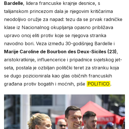
Bardelle
, lidera francuske krajnje desnice, s
talijanskom princezom dala je njegovim kritičarima
neodoljivo oružje za napad: tezu da se prvak radničke
klase iz Nacionalnog okupljanja opasno približava
upravo onoj eliti protiv koje se njegova stranka
navodno bori. Veza između 30-godišnjeg Bardelle i
Marije Caroline de Bourbon des Deux-Siciles (23)
,
aristokratkinje, influencerice i pripadnice svjetskog jet-
seta, postala je ozbiljan politički teret za stranku koja
se dugo pozicionirala kao glas običnih francuskih
građana protiv bogatih i moćnih, piše
POLITICO
.