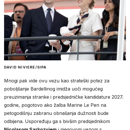
DAVID NIVIERE/SIPA
Mnogi pak vide ovu vezu kao strateški potez za
poboljšanje Bardellinog imidža uoči mogućeg
preuzimanja stranke i predsjedničke kandidature 2027.
godine, pogotovo ako žalba Marine Le Pen na
petogodišnju zabranu obnašanja dužnosti bude
odbijena. Uspoređuju ga s bivšim predsjednikom
Nicolasom Sarkozyjem
i njegovom vezom s