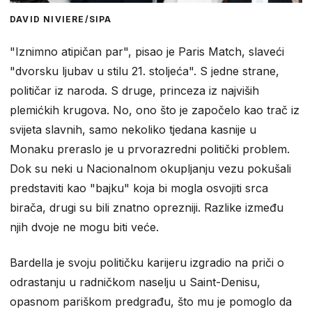
DAVID NIVIERE/SIPA
"Iznimno atipičan par", pisao je Paris Match, slaveći
"dvorsku ljubav u stilu 21. stoljeća". S jedne strane,
političar iz naroda. S druge, princeza iz najviših
plemićkih krugova. No, ono što je započelo kao trač iz
svijeta slavnih, samo nekoliko tjedana kasnije u
Monaku preraslo je u prvorazredni politički problem.
Dok su neki u Nacionalnom okupljanju vezu pokušali
predstaviti kao "bajku" koja bi mogla osvojiti srca
birača, drugi su bili znatno oprezniji. Razlike između
njih dvoje ne mogu biti veće.
Bardella je svoju političku karijeru izgradio na priči o
odrastanju u radničkom naselju u Saint-Denisu,
opasnom pariškom predgrađu, što mu je pomoglo da