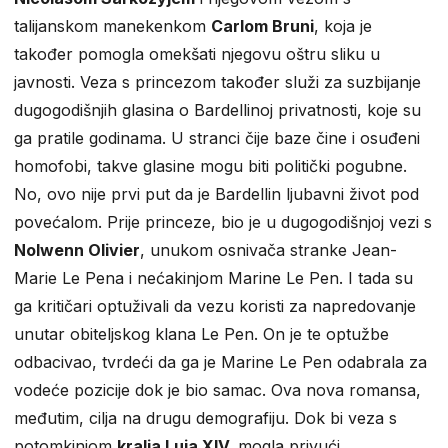
talijanskom manekenkom
Carlom Bruni
, koja je
također pomogla omekšati njegovu oštru sliku u
javnosti. Veza s princezom također služi za suzbijanje
dugogodišnjih glasina o Bardellinoj privatnosti, koje su
ga pratile godinama. U stranci čije baze čine i osuđeni
homofobi, takve glasine mogu biti politički pogubne.
No, ovo nije prvi put da je Bardellin ljubavni život pod
povećalom. Prije princeze, bio je u dugogodišnjoj vezi s
Nolwenn Olivier
, unukom osnivača stranke Jean-
Marie Le Pena i nećakinjom Marine Le Pen. I tada su
ga kritičari optuživali da vezu koristi za napredovanje
unutar obiteljskog klana Le Pen. On je te optužbe
odbacivao, tvrdeći da ga je Marine Le Pen odabrala za
vodeće pozicije dok je bio samac. Ova nova romansa,
međutim, cilja na drugu demografiju. Dok bi veza s
potomkinjom
kralja Luja XIV.
mogla privući