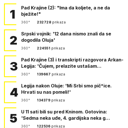
Pad Krajine (2): "Ima da koljete, a ne da
1
bježite!"
360°
232728
prikaza
Srpski vojnik: '12 dana nismo znali da se
2
dogodila Oluja'
360°
224551
prikaza
Pad Krajine (3) i transkripti razgovora Arkan-
3
Legija: 'Čujem, prelazite ustašam…
360°
139667
prikaza
Legija nakon Oluje: 'Mi Srbi smo pič*ice.
4
Hrvati su nas pomeli!'
360°
134379
prikaza
U 11 sati bili su pred Kninom. Gotovina:
5
'Sedma neka uđe, 4. gardijska neka g…
360°
122536
prikaza