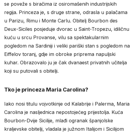
se poveže s biračima iz osiromašenih industrijskih
regija. Princeza je, s druge strane, odrasla u palačama
u Parizu, Rimu i Monte Carlu. Obitelj Bourbon des
Deux-Siciles posjeduje dvorac u Saint-Tropezu, idiličnu
kuću u srcu Provanse, vilu sa spektakularnim
pogledom na Sardiniji i veliki pariški stan s pogledom na
Eiffelov toranj, gdje im obroke priprema napuljski
kuhar. Obrazovalo ju je čak dvanaest privatnih učitelja
koji su putovali s obitelji.
Tko je princeza Maria Carolina?
Iako nosi titulu vojvotkinje od Kalabrije i Palerma, Maria
Carolina je nasljednica nepostojećeg prijestolja. Kuća
Bourbon-Dvije Sicilije, mlađi ogranak španjolske
kraljevske obitelji, vladala je južnom Italijom i Sicilijom