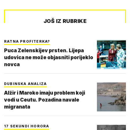
JOŠ IZ RUBRIKE
RATNA PROFITERKA?
Puca Zelenskijev prsten. Lijepa
udovica ne može objasniti porijeklo
novca
DUBINSKA ANALIZA
Alžir i Maroko imaju problem koji
vodi u Ceutu. Pozadina navale
migranata
17 SEKUNDI HORORA