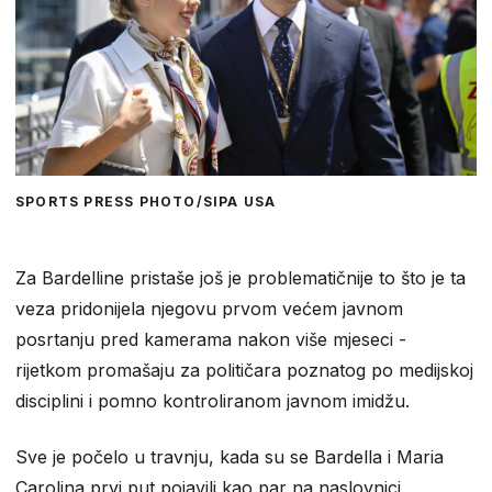
SPORTS PRESS PHOTO/SIPA USA
Za Bardelline pristaše još je problematičnije to što je ta
veza pridonijela njegovu prvom većem javnom
posrtanju pred kamerama nakon više mjeseci -
rijetkom promašaju za političara poznatog po medijskoj
disciplini i pomno kontroliranom javnom imidžu.
Sve je počelo u travnju, kada su se Bardella i Maria
Carolina prvi put pojavili kao par na naslovnici