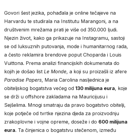
Govori šest jezika, pohađala je online tečajeve na
Harvardu te studirala na Institutu Marangoni, a na
društvenim mrežama prati je više od 350.000 ljudi.
Njezin život, kako ga prikazuje na Instagramu, sastoji
se od luksuznih putovanja, mode i humanitarnog rada,
a često reklamira brendove poput Choparda i Louis
Vuittona. Prema analizi financijskih dokumenata do
kojih je došao list
Le Monde
, a koji su proizašli iz afere
Paradise Papers
, Maria Carolina nasljednica je
obiteljskog bogatstva većeg od
130 milijuna eura
, koje
se drži u offshore zakladama na Mauricijusu i
Sejšelima. Mnogi smatraju da pravo bogatstvo obitelji,
koje potječe od tvrtke njezina djeda za proizvodnju
zrakoplovne i vojne opreme, doseže i do
600 milijuna
eura
. Ta činjenica o bogatstvu stečenom, između