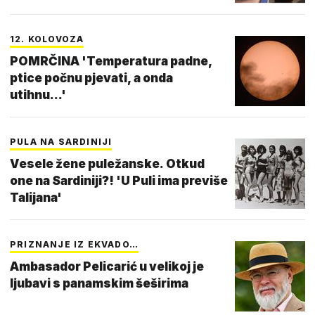
12. KOLOVOZA
POMRČINA 'Temperatura padne,
ptice počnu pjevati, a onda
utihnu...'
PULA NA SARDINIJI
Vesele žene puležanske. Otkud
one na Sardiniji?! 'U Puli ima previše
Talijana'
PRIZNANJE IZ EKVADO…
Ambasador Pelicarić u velikoj je
ljubavi s panamskim šeširima