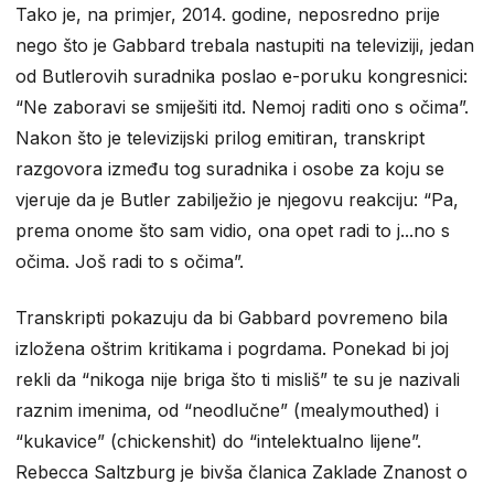
Tako je, na primjer, 2014. godine, neposredno prije
nego što je Gabbard trebala nastupiti na televiziji, jedan
od Butlerovih suradnika poslao e-poruku kongresnici:
“Ne zaboravi se smiješiti itd. Nemoj raditi ono s očima”.
Nakon što je televizijski prilog emitiran, transkript
razgovora između tog suradnika i osobe za koju se
vjeruje da je Butler zabilježio je njegovu reakciju: “Pa,
prema onome što sam vidio, ona opet radi to j...no s
očima. Još radi to s očima”.
Transkripti pokazuju da bi Gabbard povremeno bila
izložena oštrim kritikama i pogrdama. Ponekad bi joj
rekli da “nikoga nije briga što ti misliš” te su je nazivali
raznim imenima, od “neodlučne” (mealymouthed) i
“kukavice” (chickenshit) do “intelektualno lijene”.
Rebecca Saltzburg je bivša članica Zaklade Znanost o