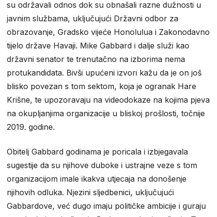
su održavali odnos dok su obnašali razne dužnosti u
javnim službama, uključujući Državni odbor za
obrazovanje, Gradsko vijeće Honolulua i Zakonodavno
tijelo države Havaji. Mike Gabbard i dalje služi kao
državni senator te trenutačno na izborima nema
protukandidata. Bivši upućeni izvori kažu da je on još
blisko povezan s tom sektom, koja je ogranak Hare
Krišne, te upozoravaju na videodokaze na kojima pjeva
na okupljanjima organizacije u bliskoj prošlosti, točnije
2019. godine.
Obitelj Gabbard godinama je poricala i izbjegavala
sugestije da su njihove duboke i ustrajne veze s tom
organizacijom imale ikakva utjecaja na donošenje
njihovih odluka. Njezini sljedbenici, uključujući
Gabbardove, već dugo imaju političke ambicije i guraju