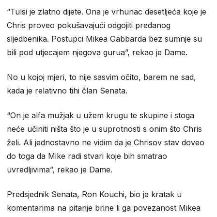
“Tulsi je zlatno dijete. Ona je vrhunac desetljeća koje je
Chris proveo pokušavajući odgojiti predanog
sljedbenika. Postupci Mikea Gabbarda bez sumnje su
bili pod utjecajem njegova gurua”, rekao je Dame.
No u kojoj mjeri, to nije sasvim očito, barem ne sad,
kada je relativno tihi član Senata.
“On je alfa mužjak u užem krugu te skupine i stoga
neće učiniti ništa što je u suprotnosti s onim što Chris
želi. Ali jednostavno ne vidim da je Chrisov stav doveo
do toga da Mike radi stvari koje bih smatrao
uvredljivima”, rekao je Dame.
Predsjednik Senata, Ron Kouchi, bio je kratak u
komentarima na pitanje brine li ga povezanost Mikea