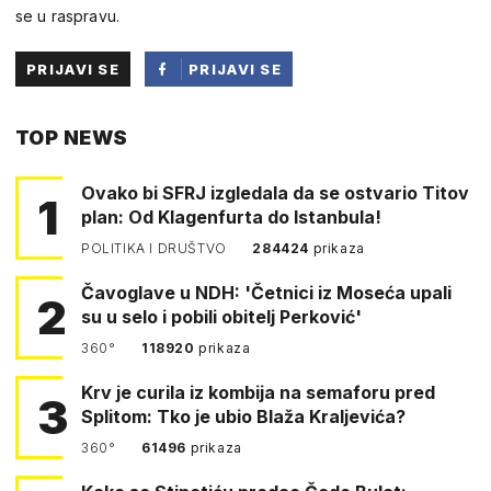
se u raspravu.
PRIJAVI SE
PRIJAVI SE
PUTEM
TOP NEWS
FACEBOOKA
Ovako bi SFRJ izgledala da se ostvario Titov
1
plan: Od Klagenfurta do Istanbula!
POLITIKA I DRUŠTVO
284424
prikaza
Čavoglave u NDH: 'Četnici iz Moseća upali
2
su u selo i pobili obitelj Perković'
360°
118920
prikaza
Krv je curila iz kombija na semaforu pred
3
Splitom: Tko je ubio Blaža Kraljevića?
360°
61496
prikaza