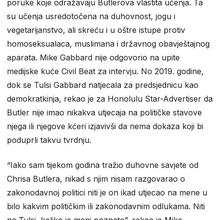
poruke koje odražavaju Butlerova vlastita učenja. Ta
su učenja usredotočena na duhovnost, jogu i
vegetarijanstvo, ali skreću i u oštre istupe protiv
homoseksualaca, muslimana i državnog obavještajnog
aparata. Mike Gabbard nije odgovorio na upite
medijske kuće Civil Beat za intervju. No 2019. godine,
dok se Tulsi Gabbard natjecala za predsjednicu kao
demokratkinja, rekao je za Honolulu Star-Advertiser da
Butler nije imao nikakva utjecaja na političke stavove
njega ili njegove kćeri izjavivši da nema dokaza koji bi
poduprli takvu tvrdnju.
“Iako sam tijekom godina tražio duhovne savjete od
Chrisa Butlera, nikad s njim nisam razgovarao o
zakonodavnoj politici niti je on ikad utjecao na mene u
bilo kakvim političkim ili zakonodavnim odlukama. Niti
na Tulsi, koliko je meni poznato”, rekao je Mike