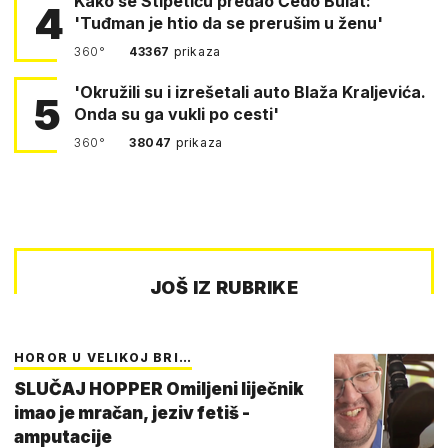
Kako se Stipetiću predao Čedo Bulat:
4
'Tuđman je htio da se prerušim u ženu'
360°
43367
prikaza
'Okružili su i izrešetali auto Blaža Kraljevića.
5
Onda su ga vukli po cesti'
360°
38047
prikaza
JOŠ IZ RUBRIKE
HOROR U VELIKOJ BRI…
SLUČAJ HOPPER Omiljeni liječnik
imao je mračan, jeziv fetiš -
amputacije