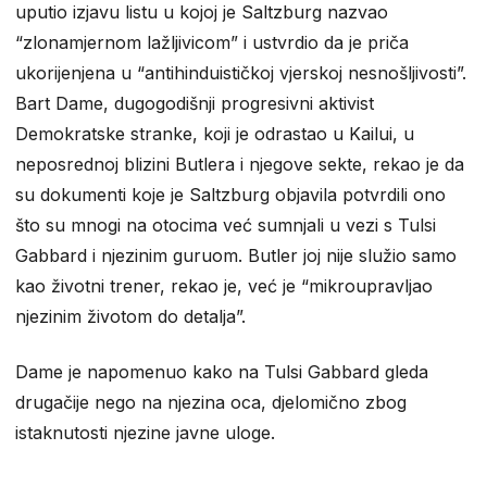
uputio izjavu listu u kojoj je Saltzburg nazvao
“zlonamjernom lažljivicom” i ustvrdio da je priča
ukorijenjena u “antihinduističkoj vjerskoj nesnošljivosti”.
Bart Dame, dugogodišnji progresivni aktivist
Demokratske stranke, koji je odrastao u Kailui, u
neposrednoj blizini Butlera i njegove sekte, rekao je da
su dokumenti koje je Saltzburg objavila potvrdili ono
što su mnogi na otocima već sumnjali u vezi s Tulsi
Gabbard i njezinim guruom. Butler joj nije služio samo
kao životni trener, rekao je, već je “mikroupravljao
njezinim životom do detalja”.
Dame je napomenuo kako na Tulsi Gabbard gleda
drugačije nego na njezina oca, djelomično zbog
istaknutosti njezine javne uloge.