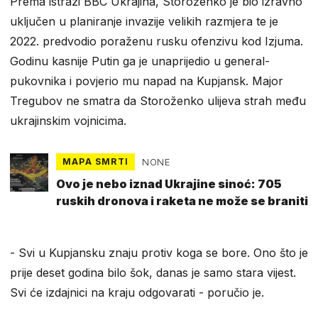
Prema istrazi BBC Ukrajina, Storoženko je bio izravno
uključen u planiranje invazije velikih razmjera te je
2022. predvodio poraženu rusku ofenzivu kod Izjuma.
Godinu kasnije Putin ga je unaprijedio u general-
pukovnika i povjerio mu napad na Kupjansk. Major
Tregubov ne smatra da Storoženko ulijeva strah među
ukrajinskim vojnicima.
MAPA SMRTI
NONE
Ovo je nebo iznad Ukrajine sinoć: 705
ruskih dronova i raketa ne može se braniti
- Svi u Kupjansku znaju protiv koga se bore. Ono što je
prije deset godina bilo šok, danas je samo stara vijest.
Svi će izdajnici na kraju odgovarati - poručio je.