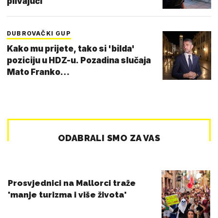
plivajući
DUBROVAČKI GUP
Kako mu prijete, tako si 'bilda'
poziciju u HDZ-u. Pozadina slučaja
Mato Franko…