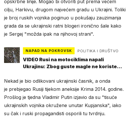
opskrbne linije. Mogao bi otvoriti put prema većem
cilju, Harkivu, drugom najvećem gradu u Ukrajini. Toliki
je broj ruskih vojnika poginuo u pokušaju zauzimanja
grada da se ukrajinski ratni blogeri ironično šale kako
je Sergej "možda ipak na njihovoj strani".
NAPAD NA POKROVSK
POLITIKA I DRUŠTVO
VIDEO Rusi na motociklima napali
Ukrajinu: Zbog guste magle ne koriste
dronove
Nekad je bio odlikovani ukrajinski časnik, a onda
je prebjegao Rusiji tijekom aneksije Krima 2014. godine.
Prošlog je tjedna Vladimir Putin izjavio da su "tisuće
ukrajinskih vojnika okružene unutar Kupjanska", iako
su čak i ruski propagandisti osporili tu tvrdnju.