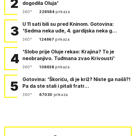
2
dogodila Oluja'
360°
226584
prikaza
U 11 sati bili su pred Kninom. Gotovina:
3
'Sedma neka uđe, 4. gardijska neka g…
360°
124667
prikaza
'Slobo prije Oluje rekao: Krajina? To je
4
neobranjivo. Tuđmana zvao Krivousti'
360°
108638
prikaza
Gotovina: 'Škoriću, di je križ? Niste ga našli?!
5
Pa da ste stali i pitali fratr…
360°
67030
prikaza