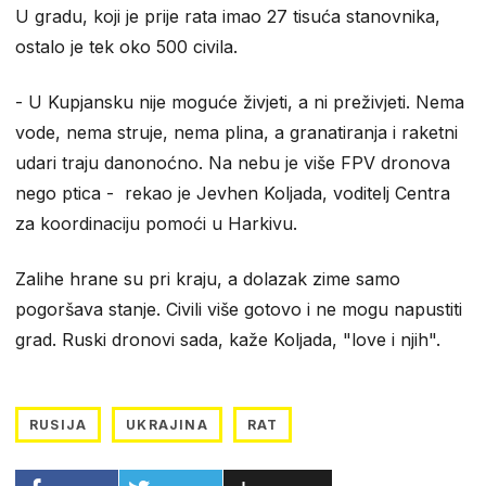
U gradu, koji je prije rata imao 27 tisuća stanovnika,
ostalo je tek oko 500 civila.
- U Kupjansku nije moguće živjeti, a ni preživjeti. Nema
vode, nema struje, nema plina, a granatiranja i raketni
udari traju danonoćno. Na nebu je više FPV dronova
nego ptica - rekao je Jevhen Koljada, voditelj Centra
za koordinaciju pomoći u Harkivu.
Zalihe hrane su pri kraju, a dolazak zime samo
pogoršava stanje. Civili više gotovo i ne mogu napustiti
grad. Ruski dronovi sada, kaže Koljada, "love i njih".
RUSIJA
UKRAJINA
RAT