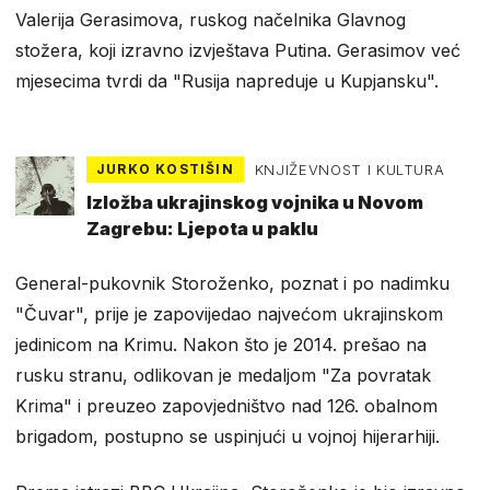
Valerija Gerasimova, ruskog načelnika Glavnog
stožera, koji izravno izvještava Putina. Gerasimov već
mjesecima tvrdi da "Rusija napreduje u Kupjansku".
JURKO KOSTIŠIN
KNJIŽEVNOST I KULTURA
Izložba ukrajinskog vojnika u Novom
Zagrebu: Ljepota u paklu
General-pukovnik Storoženko, poznat i po nadimku
"Čuvar", prije je zapovijedao najvećom ukrajinskom
jedinicom na Krimu. Nakon što je 2014. prešao na
rusku stranu, odlikovan je medaljom "Za povratak
Krima" i preuzeo zapovjedništvo nad 126. obalnom
brigadom, postupno se uspinjući u vojnoj hijerarhiji.