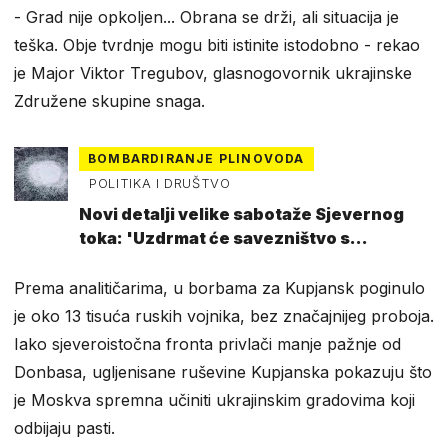
- Grad nije opkoljen... Obrana se drži, ali situacija je
teška. Obje tvrdnje mogu biti istinite istodobno - rekao
je Major Viktor Tregubov, glasnogovornik ukrajinske
Združene skupine snaga.
BOMBARDIRANJE PLINOVODA
POLITIKA I DRUŠTVO
Novi detalji velike sabotaže Sjevernog
toka: 'Uzdrmat će savezništvo s
Ukrajinom'
Prema analitičarima, u borbama za Kupjansk poginulo
je oko 13 tisuća ruskih vojnika, bez značajnijeg proboja.
Iako sjeveroistočna fronta privlači manje pažnje od
Donbasa, ugljenisane ruševine Kupjanska pokazuju što
je Moskva spremna učiniti ukrajinskim gradovima koji
odbijaju pasti.