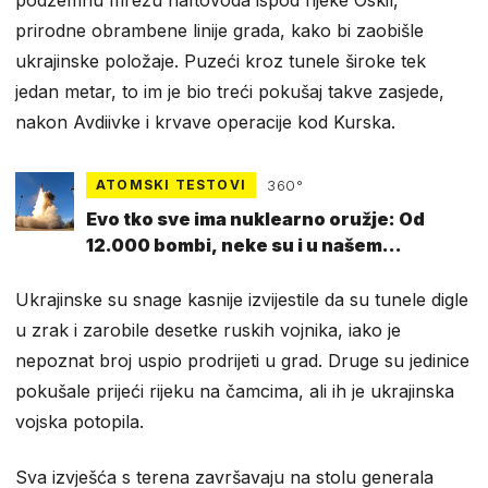
podzemnu mrežu naftovoda ispod rijeke Oskil,
prirodne obrambene linije grada, kako bi zaobišle
ukrajinske položaje. Puzeći kroz tunele široke tek
jedan metar, to im je bio treći pokušaj takve zasjede,
nakon Avdiivke i krvave operacije kod Kurska.
ATOMSKI TESTOVI
360°
Evo tko sve ima nuklearno oružje: Od
12.000 bombi, neke su i u našem
susjedstvu
Ukrajinske su snage kasnije izvijestile da su tunele digle
u zrak i zarobile desetke ruskih vojnika, iako je
nepoznat broj uspio prodrijeti u grad. Druge su jedinice
pokušale prijeći rijeku na čamcima, ali ih je ukrajinska
vojska potopila.
Sva izvješća s terena završavaju na stolu generala