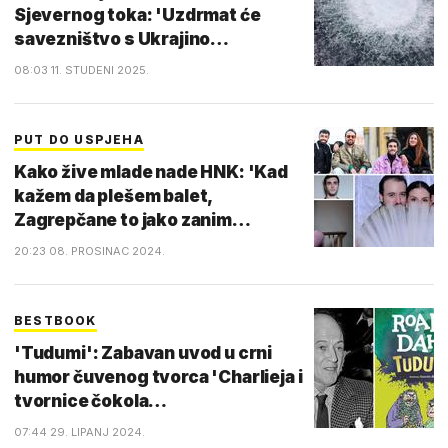
Sjevernog toka: 'Uzdrmat će
savezništvo s Ukrajino…
08:03 11. STUDENI 2025.
PUT DO USPJEHA
Kako žive mlade nade HNK: 'Kad
kažem da plešem balet,
Zagrepčane to jako zanim…
20:23 08. PROSINAC 2024.
BESTBOOK
'Tudumi': Zabavan uvod u crni
humor čuvenog tvorca 'Charlieja i
tvornice čokola…
07:44 29. LIPANJ 2024.