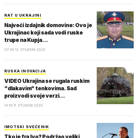
RAT U UKRAJINI
Najveći izdajnik domovine: Ovo je
Ukrajinac koji sada vodi ruske
trupe na Kupja…
07:26 12. STUDENI 2025.
RUSKA INOVACIJA
VIDEO Ukrajina se rugala ruskim
"dlakavim" tenkovima. Sad
proizvodi svoje verzi…
14:16 11. STUDENI 2025.
IMOTSKI SVEĆENIK
Tko je fra Ivo? Podržao veliki