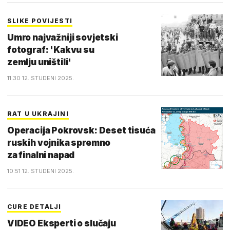
SLIKE POVIJESTI
Umro najvažniji sovjetski
fotograf: 'Kakvu su
zemlju uništili'
11:30 12. STUDENI 2025.
RAT U UKRAJINI
Operacija Pokrovsk: Deset tisuća
ruskih vojnika spremno
za finalni napad
10:51 12. STUDENI 2025.
CURE DETALJI
VIDEO Eksperti o slučaju