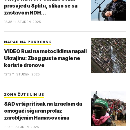
prosvjed u Splitu, slikao se sa
zastavom NDH...
12:38 11. STUDENI 2025.
NAPAD NA POKROVSK
VIDEO Rusi na motociklima napali
Ukrajinu: Zbog guste magle ne
koriste dronove
12:12 11. STUDENI 2025.
ZONA ŽUTE LINIJE
SAD vrši pritisak na Izraelom da
omogući siguran prolaz
zarobljenim Hamasovcima
11:15 11. STUDENI 2025.