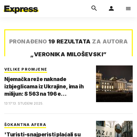
PRONAĐENO
19 REZULTATA
ZA AUTORA
„
VERONIKA MILOŠEVSKI
”
VELIKE PROMJENE
Njemačka reže naknade
izbjeglicama iz Ukrajine, ima ih
milijun: S 563 na 196 e…
13:17 13. STUDENI 2025.
ŠOKANTNA AFERA
'Turisti-snajperisti plaćali su