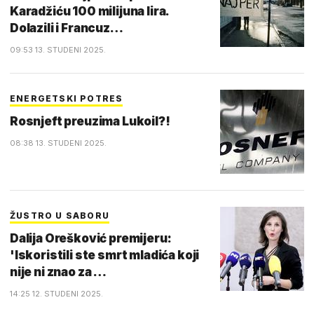
Karadžiću 100 milijuna lira.
Dolazili i Francuz…
09:53 13. STUDENI 2025.
ENERGETSKI POTRES
Rosnjeft preuzima Lukoil?!
08:38 13. STUDENI 2025.
ŽUSTRO U SABORU
Dalija Orešković premijeru:
'Iskoristili ste smrt mladića koji
nije ni znao za …
14:25 12. STUDENI 2025.