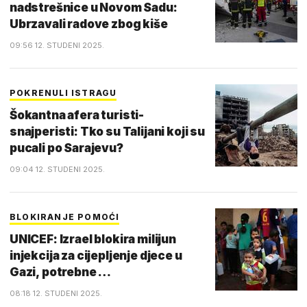
nadstrešnice u Novom Sadu:
Ubrzavali radove zbog kiše
09:56 12. STUDENI 2025.
POKRENULI ISTRAGU
Šokantna afera turisti-
snajperisti: Tko su Talijani koji su
pucali po Sarajevu?
09:04 12. STUDENI 2025.
BLOKIRANJE POMOĆI
UNICEF: Izrael blokira milijun
injekcija za cijepljenje djece u
Gazi, potrebne …
08:18 12. STUDENI 2025.