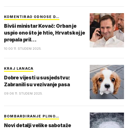
KOMENTIRAO ODNOSE D…
Bivši ministar Kovač: Orban je
uspio ono što je htio, Hrvatskoj je
propala pril…
10:00 11. STUDENI 2025.
KRAJ LANACA
Dobre vijesti u susjedstvu:
Zabranili su vezivanje pasa
09:06 11. STUDENI 2025.
BOMBARDIRANJE PLINO…
Novi detalji velike sabotaže