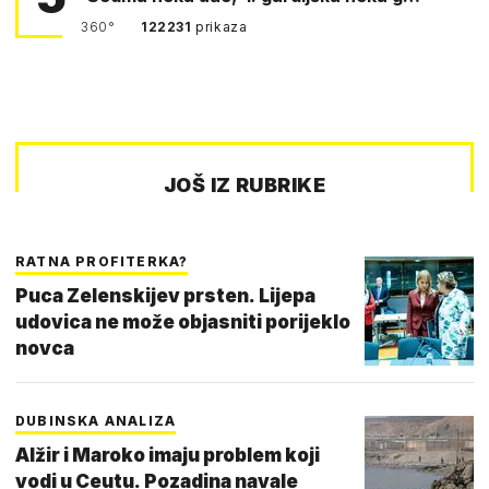
360°
122231
prikaza
JOŠ IZ RUBRIKE
RATNA PROFITERKA?
Puca Zelenskijev prsten. Lijepa
udovica ne može objasniti porijeklo
novca
DUBINSKA ANALIZA
Alžir i Maroko imaju problem koji
vodi u Ceutu. Pozadina navale