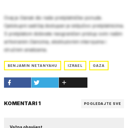
Ovaj je članak dio naše pretplatničke ponude.
Cjelokupni sadržaj dostupan je isključivo pretplatnicima.
S pretplatom dobivate neograničen pristup svim našim
arhiviranim člancima, ekskluzivnim intervjuima i
stručnim analizama.
BENJAMIN NETANYAHU
IZRAEL
GAZA
KOMENTARI 1
POGLEDAJTE SVE
Važna obavijest