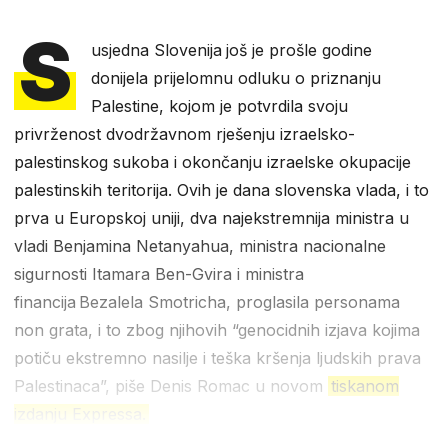
S
usjedna Slovenija
još je prošle godine
donijela prijelomnu odluku o priznanju
Palestine, kojom je potvrdila svoju
privrženost dvodržavnom rješenju izraelsko-
palestinskog sukoba i okončanju izraelske okupacije
palestinskih teritorija. Ovih je dana slovenska vlada, i to
prva u Europskoj uniji, dva najekstremnija ministra u
vladi Benjamina Netanyahua, ministra nacionalne
sigurnosti Itamara Ben-Gvira i ministra
financija Bezalela Smotricha, proglasila personama
non grata, i to zbog njihovih “genocidnih izjava kojima
potiču ekstremno nasilje i teška kršenja ljudskih prava
Palestinaca”, piše Denis Romac u novom
tiskanom
izdanju Expressa.