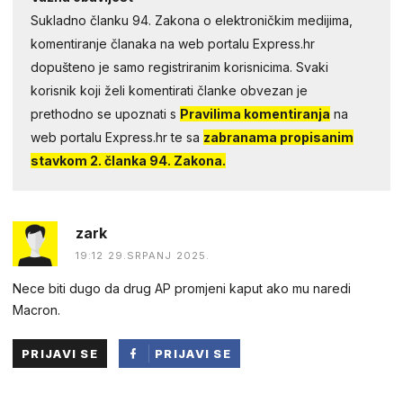
Sukladno članku 94. Zakona o elektroničkim medijima,
komentiranje članaka na web portalu Express.hr
dopušteno je samo registriranim korisnicima. Svaki
korisnik koji želi komentirati članke obvezan je
prethodno se upoznati s
Pravilima komentiranja
na
web portalu Express.hr te sa
zabranama propisanim
stavkom 2. članka 94. Zakona.
zark
19:12 29.SRPANJ 2025.
Nece biti dugo da drug AP promjeni kaput ako mu naredi
Macron.
PRIJAVI SE
PRIJAVI SE
PUTEM