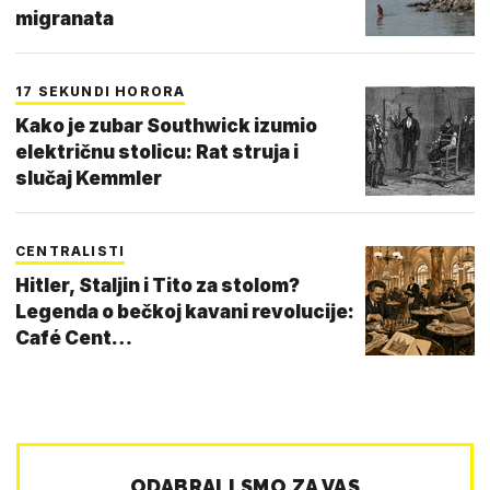
migranata
17 SEKUNDI HORORA
Kako je zubar Southwick izumio
električnu stolicu: Rat struja i
slučaj Kemmler
CENTRALISTI
Hitler, Staljin i Tito za stolom?
Legenda o bečkoj kavani revolucije:
Café Cent…