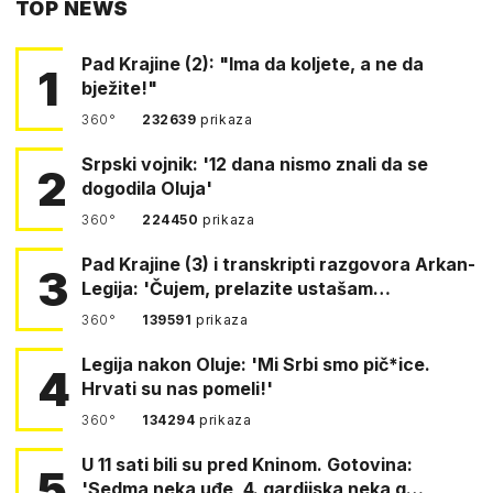
TOP NEWS
FACEBOOKA
Pad Krajine (2): "Ima da koljete, a ne da
1
bježite!"
360°
232639
prikaza
Srpski vojnik: '12 dana nismo znali da se
2
dogodila Oluja'
360°
224450
prikaza
Pad Krajine (3) i transkripti razgovora Arkan-
3
Legija: 'Čujem, prelazite ustašam…
360°
139591
prikaza
Legija nakon Oluje: 'Mi Srbi smo pič*ice.
4
Hrvati su nas pomeli!'
360°
134294
prikaza
U 11 sati bili su pred Kninom. Gotovina:
5
'Sedma neka uđe, 4. gardijska neka g…