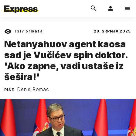
1317
prikaza
29. SRPNJA 2025.
Netanyahuov agent kaosa
sad je Vučićev spin doktor.
'Ako zapne, vadi ustaše iz
šešira!'
Denis Romac
PIŠE