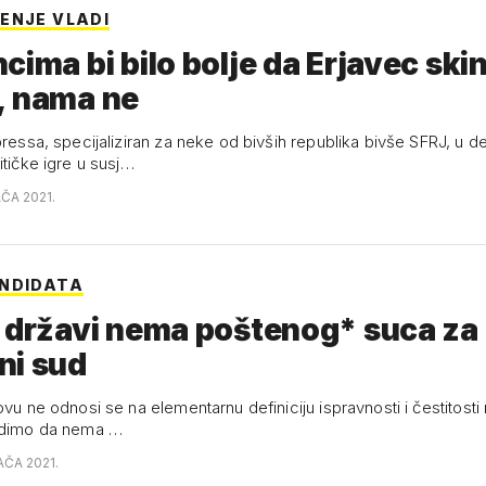
ENJE VLADI
cima bi bilo bolje da Erjavec ski
, nama ne
pressa, specijaliziran za neke od bivših republika bivše SFRJ, u d
itičke igre u susj…
AČA 2021.
NDIDATA
 državi nema poštenog* suca za
ni sud
ovu ne odnosi se na elementarnu definiciju ispravnosti i čestitost
vrdimo da nema …
AČA 2021.