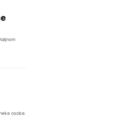
ne
etaljnom
i neke osobe.