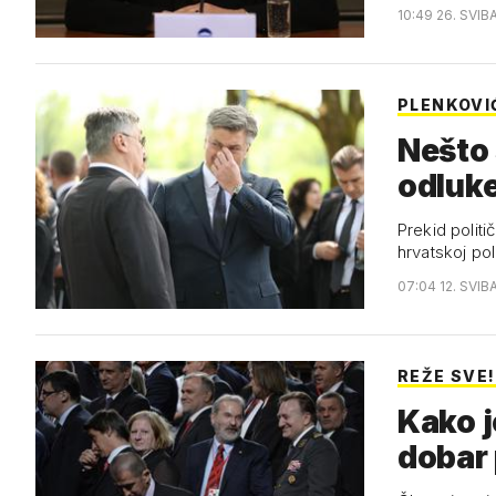
10:49 26. SVIB
PLENKOVI
Nešto 
odluke
Prekid politi
hrvatskoj pol
07:04 12. SVIB
REŽE SVE!
Kako je 
dobar 