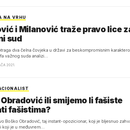
A NA VRHU
vić i Milanović traže pravo lice z
ni sud
traga dva čelna čovjeka u državi za beskompromisnim karakter
fa važnog suda analizi…
AČA 2021.
NACIONALIST
 Obradović ili smijemo li fašiste
ti fašistima?
o Boško Obradović, taj instant-opozicionar, koji je bljesnuo zahva
i koji je u međuvrem…