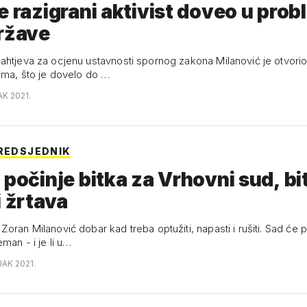
e razigrani aktivist doveo u pro
ržave
ahtjeva za ocjenu ustavnosti spornog zakona Milanović je otvorio
ima, što je dovelo do …
AK 2021.
PREDSJEDNIK
 počinje bitka za Vrhovni sud, bi
i žrtava
oran Milanović dobar kad treba optužiti, napasti i rušiti. Sad će p
eman - i je li u…
JAK 2021.