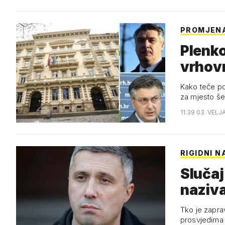
PROMJEN
Plenko
vrhov
Kako teče po
za mjesto še
11:39 03. VELJ
RIGIDNI 
Slučaj
naziva
Tko je zaprav
prosvjedima 