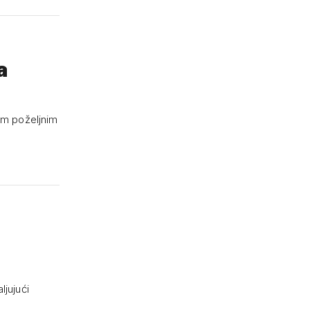
a
om poželjnim
ljujući