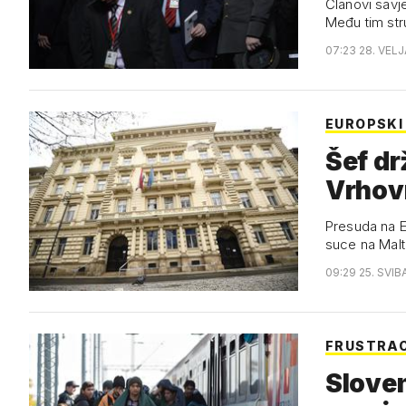
Članovi savje
Među tim str
07:23 28. VEL
EUROPSKI
Šef dr
Vrhov
Presuda na E
suce na Malt
09:29 25. SVIB
FRUSTRAC
Sloven