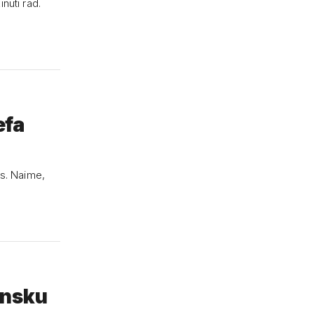
nuti rad.
efa
as. Naime,
ensku