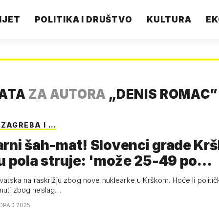
IJET
POLITIKA I DRUŠTVO
KULTURA
EK
TATA
ZA AUTORA
„
DENIS ROMAC
”
 ZAGREBA I …
rni šah-mat! Slovenci grade Kršk
u pola struje: 'može 25-49 po…
rvatska na raskrižju zbog nove nuklearke u Krškom. Hoće li politički
nuti zbog neslag…
TOPAD 2025.