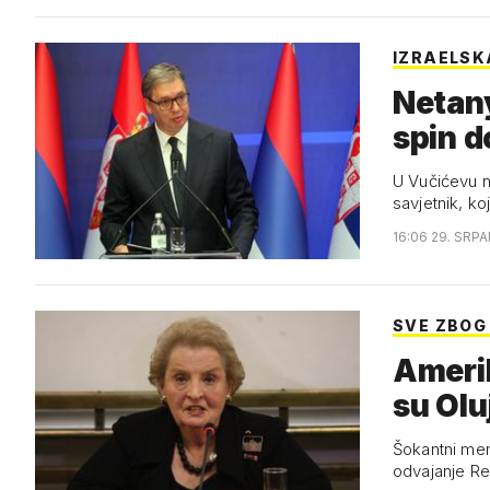
IZRAELS
Netan
spin d
U Vučićevu na
savjetnik, ko
16:06 29. SRPA
SVE ZBOG
Amerik
su Olu
Šokantni mem
odvajanje Re