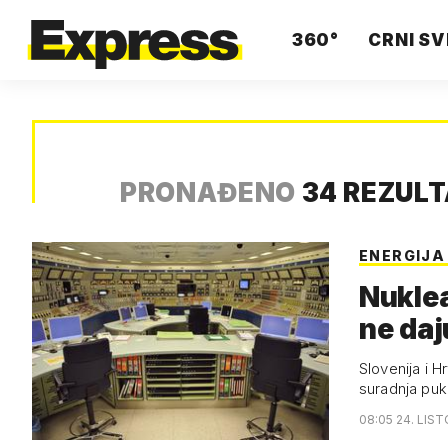
360°
CRNI SV
PRONAĐENO
34 REZUL
ENERGIJA
Nuklea
ne daj
Slovenija i H
suradnja puk
08:05 24. LIS