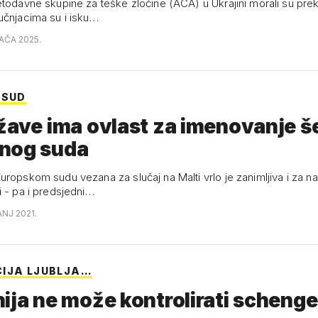
todavne skupine za teške zločine (ACA) u Ukrajini morali su preki
učnjacima su i isku…
JAČA 2025.
 SUD
žave ima ovlast za imenovanje š
nog suda
uropskom sudu vezana za slučaj na Malti vrlo je zanimljiva i za n
i - pa i predsjedni…
ANJ 2021.
IJA LJUBLJA…
ija ne može kontrolirati scheng