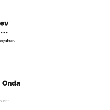
ćev
z …
etanyahuov
. Onda
ustiti