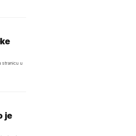
eke
u stranicu u