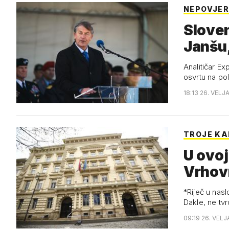
NEPOVJER
Sloven
Janšu
Analitičar Ex
osvrtu na pol
18:13 26. VELJ
TROJE KA
U ovoj
Vrhov
*Riječ u nasl
Dakle, ne t
09:19 26. VELJ