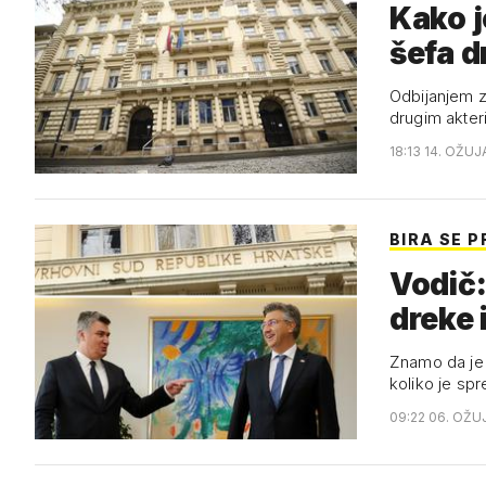
Kako j
šefa d
Odbijanjem z
drugim akter
18:13 14. OŽUJ
BIRA SE 
Vodič:
dreke 
Znamo da je Z
koliko je spr
09:22 06. OŽU