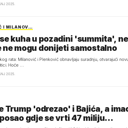
ANJ 2025.
Ć I MILANOV…
se kuha u pozadini 'summita', n
 ne mogu donijeti samostalno
čkog rata: Milanović i Plenković obnavljaju suradnju, otvarajući nov
itici. Hoće …
ANJ 2025.
Trump 'odrezao' i Bajića, a imao je
posao gdje se vrti 47 miliju…