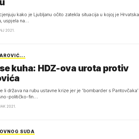
cu
enjuju kako je Ljubljanu očito zatekla situacija u kojoj je Hrvatska,
, uspjela na…
NJ 2021.
AROVIĆ...
se kuha: HDZ-ova urota protiv
ovića
 je li država na rubu ustavne krize jer je ‘bombarder s Pantovčaka
esno-političko-fin…
JAK 2021.
HOVNOG SUDA