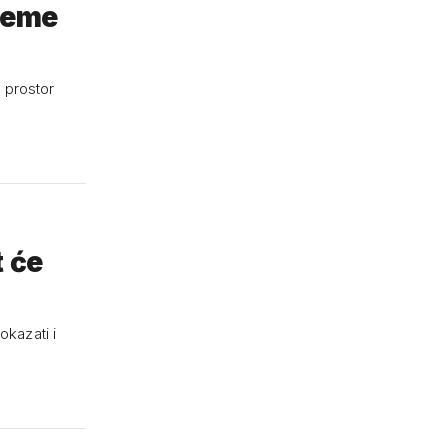
bleme
 prostor
t će
okazati i