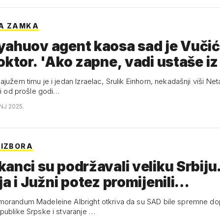
KA ZAMKA
yahuov agent kaosa sad je Vuči
oktor. 'Ako zapne, vadi ustaše i
južem timu je i jedan Izraelac, Srulik Einhorn, nekadašnji viši N
ji od prošle godi…
NJ 2025.
 IZBORA
anci su podržavali veliku Srbiju
ja i Južni potez promijenili…
orandum Madeleine Albright otkriva da su SAD bile spremne dop
publike Srpske i stvaranje …