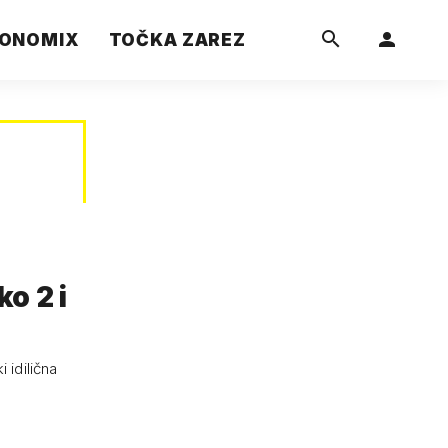
ONOMIX
TOČKA ZAREZ
o 2 i
 idilična