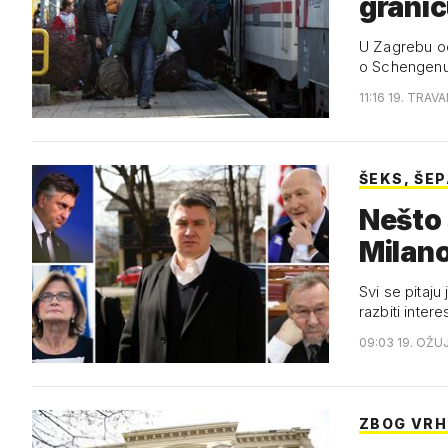
grani
U Zagrebu ocj
o Schengenu
11:16 19. TRAVA
ŠEKS, ŠEP
Nešto 
Milan
Svi se pitaju
razbiti inter
09:03 19. OŽU
ZBOG VR