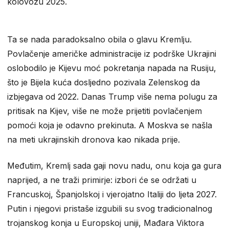
kolovozu 2025.
Ta se nada paradoksalno obila o glavu Kremlju.
Povlačenje američke administracije iz podrške Ukrajini
oslobodilo je Kijevu moć pokretanja napada na Rusiju,
što je Bijela kuća dosljedno pozivala Zelenskog da
izbjegava od 2022. Danas Trump više nema polugu za
pritisak na Kijev, više ne može prijetiti povlačenjem
pomoći koja je odavno prekinuta. A Moskva se našla
na meti ukrajinskih dronova kao nikada prije.
Međutim, Kremlj sada gaji novu nadu, onu koja ga gura
naprijed, a ne traži primirje: izbori će se održati u
Francuskoj, Španjolskoj i vjerojatno Italiji do ljeta 2027.
Putin i njegovi pristaše izgubili su svog tradicionalnog
trojanskog konja u Europskoj uniji, Mađara Viktora