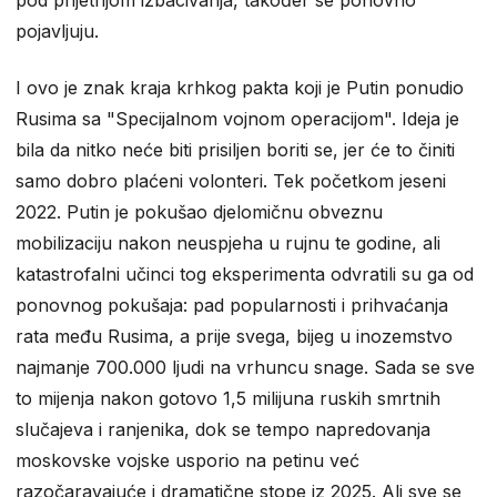
pod prijetnjom izbacivanja, također se ponovno
pojavljuju.
I ovo je znak kraja krhkog pakta koji je Putin ponudio
Rusima sa "Specijalnom vojnom operacijom". Ideja je
bila da nitko neće biti prisiljen boriti se, jer će to činiti
samo dobro plaćeni volonteri. Tek početkom jeseni
2022. Putin je pokušao djelomičnu obveznu
mobilizaciju nakon neuspjeha u rujnu te godine, ali
katastrofalni učinci tog eksperimenta odvratili su ga od
ponovnog pokušaja: pad popularnosti i prihvaćanja
rata među Rusima, a prije svega, bijeg u inozemstvo
najmanje 700.000 ljudi na vrhuncu snage. Sada se sve
to mijenja nakon gotovo 1,5 milijuna ruskih smrtnih
slučajeva i ranjenika, dok se tempo napredovanja
moskovske vojske usporio na petinu već
razočaravajuće i dramatične stope iz 2025. Ali sve se