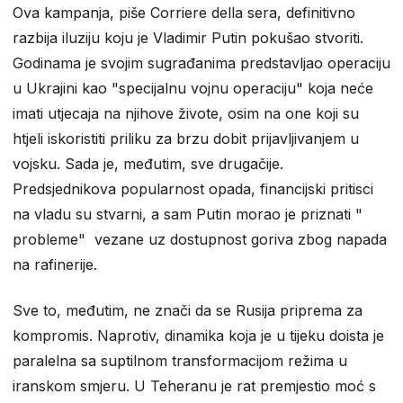
Ova kampanja, piše Corriere della sera, definitivno
razbija iluziju koju je Vladimir Putin pokušao stvoriti.
Godinama je svojim sugrađanima predstavljao operaciju
u Ukrajini kao "specijalnu vojnu operaciju" koja neće
imati utjecaja na njihove živote, osim na one koji su
htjeli iskoristiti priliku za brzu dobit prijavljivanjem u
vojsku. Sada je, međutim, sve drugačije.
Predsjednikova popularnost opada, financijski pritisci
na vladu su stvarni, a sam Putin morao je priznati "
probleme" vezane uz dostupnost goriva zbog napada
na rafinerije.
Sve to, međutim, ne znači da se Rusija priprema za
kompromis. Naprotiv, dinamika koja je u tijeku doista je
paralelna sa suptilnom transformacijom režima u
iranskom smjeru. U Teheranu je rat premjestio moć s