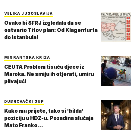
VELIKA JUGOSLAVIJA
Ovako bi SFRJ izgledala da se
ostvario Titov plan: Od Klagenfurta
do Istanbula!
MIGRANTSKA KRIZA
CEUTA Problem tisuću djece iz
Maroka. Ne smiju ih otjerati, umiru
plivajući
DUBROVAČKI GUP
Kako mu prijete, tako si 'bilda'
poziciju u HDZ-u. Pozadina slučaja
Mato Franko…