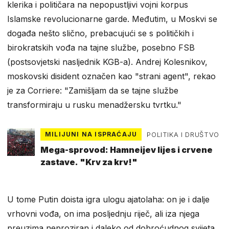
klerika i političara na nepopustljivi vojni korpus
Islamske revolucionarne garde. Međutim, u Moskvi se
događa nešto slično, prebacujući se s političkih i
birokratskih vođa na tajne službe, posebno FSB
(postsovjetski nasljednik KGB-a). Andrej Kolesnikov,
moskovski disident označen kao "strani agent", rekao
je za Corriere: "Zamišljam da se tajne službe
transformiraju u rusku menadžersku tvrtku."
MILIJUNI NA ISPRAĆAJU
POLITIKA I DRUŠTVO
Mega-sprovod: Hamneijev lijes i crvene
zastave. "Krv za krv!"
U tome Putin doista igra ulogu ajatolaha: on je i dalje
vrhovni vođa, on ima posljednju riječ, ali iza njega
preuzima neproziran i daleko od dobroćudnog svijeta.