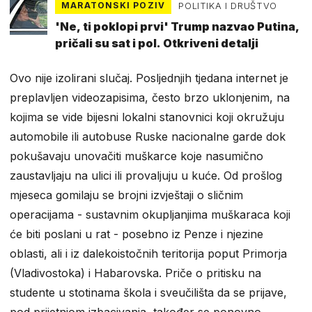
MARATONSKI POZIV
POLITIKA I DRUŠTVO
'Ne, ti poklopi prvi' Trump nazvao Putina,
pričali su sat i pol. Otkriveni detalji
Ovo nije izolirani slučaj. Posljednjih tjedana internet je
preplavljen videozapisima, često brzo uklonjenim, na
kojima se vide bijesni lokalni stanovnici koji okružuju
automobile ili autobuse Ruske nacionalne garde dok
pokušavaju unovačiti muškarce koje nasumično
zaustavljaju na ulici ili provaljuju u kuće. Od prošlog
mjeseca gomilaju se brojni izvještaji o sličnim
operacijama - sustavnim okupljanjima muškaraca koji
će biti poslani u rat - posebno iz Penze i njezine
oblasti, ali i iz dalekoistočnih teritorija poput Primorja
(Vladivostoka) i Habarovska. Priče o pritisku na
studente u stotinama škola i sveučilišta da se prijave,