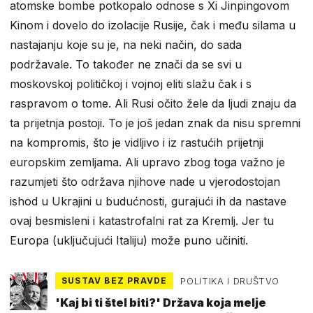
atomske bombe potkopalo odnose s Xi Jinpingovom
Kinom i dovelo do izolacije Rusije, čak i među silama u
nastajanju koje su je, na neki način, do sada
podržavale. To također ne znači da se svi u
moskovskoj političkoj i vojnoj eliti slažu čak i s
raspravom o tome. Ali Rusi očito žele da ljudi znaju da
ta prijetnja postoji. To je još jedan znak da nisu spremni
na kompromis, što je vidljivo i iz rastućih prijetnji
europskim zemljama. Ali upravo zbog toga važno je
razumjeti što održava njihove nade u vjerodostojan
ishod u Ukrajini u budućnosti, gurajući ih da nastave
ovaj besmisleni i katastrofalni rat za Kremlj. Jer tu
Europa (uključujući Italiju) može puno učiniti.
SUSTAV BEZ PRAVDE
POLITIKA I DRUŠTVO
'Kaj bi ti štel biti?' Država koja melje