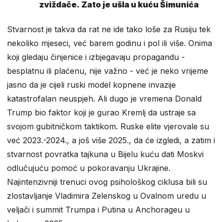
zviždače. Zato je ušla u kuću Šimunića
Stvarnost je takva da rat ne ide tako loše za Rusiju tek
nekoliko mjeseci, već barem godinu i pol ili više. Onima
koji gledaju činjenice i izbjegavaju propagandu -
besplatnu ili plaćenu, nije važno - već je neko vrijeme
jasno da je cijeli ruski model kopnene invazije
katastrofalan neuspjeh. Ali dugo je vremena Donald
Trump bio faktor koji je gurao Kremlj da ustraje sa
svojom gubitničkom taktikom. Ruske elite vjerovale su
već 2023.-2024., a još više 2025., da će izgledi, a zatim i
stvarnost povratka tajkuna u Bijelu kuću dati Moskvi
odlučujuću pomoć u pokoravanju Ukrajine.
Najintenzivniji trenuci ovog psihološkog ciklusa bili su
zlostavljanje Vladimira Zelenskog u Ovalnom uredu u
veljači i summit Trumpa i Putina u Anchorageu u