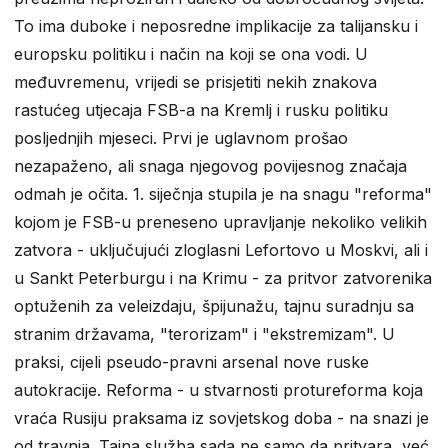
To ima duboke i neposredne implikacije za talijansku i
europsku politiku i način na koji se ona vodi. U
međuvremenu, vrijedi se prisjetiti nekih znakova
rastućeg utjecaja FSB-a na Kremlj i rusku politiku
posljednjih mjeseci. Prvi je uglavnom prošao
nezapaženo, ali snaga njegovog povijesnog značaja
odmah je očita. 1. siječnja stupila je na snagu "reforma"
kojom je FSB-u preneseno upravljanje nekoliko velikih
zatvora - uključujući zloglasni Lefortovo u Moskvi, ali i
u Sankt Peterburgu i na Krimu - za pritvor zatvorenika
optuženih za veleizdaju, špijunažu, tajnu suradnju sa
stranim državama, "terorizam" i "ekstremizam". U
praksi, cijeli pseudo-pravni arsenal nove ruske
autokracije. Reforma - u stvarnosti protureforma koja
vraća Rusiju praksama iz sovjetskog doba - na snazi ​​je
od travnja. Tajna služba sada ne samo da pritvara, već