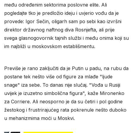
među određenim sektorima poslovne elite. Ali
pogledajte tko je predložio ideju i uvjerio vođu da je
provede: Igor Sečin, oligarh sam po sebi kao izvršni
direktor državnog naftnog diva Rosnjefta, ali prije
svega glasnogovornik tajnih službi i među onima koji su
im najbliži u moskovskom establišmentu.
Previše je rano zaključiti da je Putin u padu, na rubu da
postane tek nešto više od figure za mlađe "ljude
snage" iza sebe. To danas nije slučaj. "Vođa u Rusiji
uvijek je izuzetno simbolična figura", kaže Mironenko
za Corriere. Ali neosporno je da su četiri i pol godine
žestokog i frustrirajućeg rata pokrenule nešto duboko
u mehanizmima moći u Moskvi.