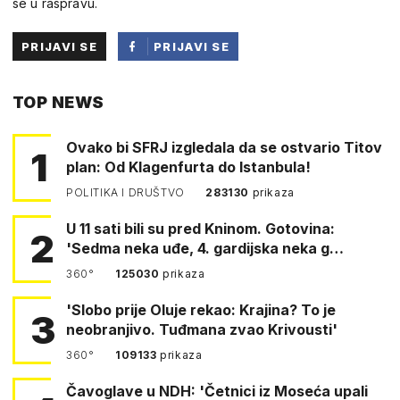
se u raspravu.
PRIJAVI SE
PRIJAVI SE
PUTEM
TOP NEWS
FACEBOOKA
Ovako bi SFRJ izgledala da se ostvario Titov
1
plan: Od Klagenfurta do Istanbula!
POLITIKA I DRUŠTVO
283130
prikaza
U 11 sati bili su pred Kninom. Gotovina:
2
'Sedma neka uđe, 4. gardijska neka g…
360°
125030
prikaza
'Slobo prije Oluje rekao: Krajina? To je
3
neobranjivo. Tuđmana zvao Krivousti'
360°
109133
prikaza
Čavoglave u NDH: 'Četnici iz Moseća upali