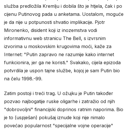
služba predložila Kremlju i dobila što je htjela, čak i po
cijenu Putinovog pada u anketama. Uostalom, moguće
je da nije u potpunosti shvatio implikacije. Pjotr ​​
Mironenko, disident koji iz inozemstva vodi
informativnu web stranicu The Bell, s izvrsnim
izvorima u moskovskim krugovima moći, kaže za
Internet: "Putin zapravo ne razumije kako internet
funkcionira, jer ga ne koristi." Svakako, cijela epizoda
potvrdila je uspon tajne službe, kojoj je sam Putin bio
na čelu 1998.-99.
Zatim postoji i treći trag. U ožujku je Putin također
pozvao najbogatije ruske oligarhe i zatražio od njih
"dobrovoljni" financijski doprinos ratnim naporima. Bio
je to (uspješan) pokušaj iznude koji nije nimalo
povećao popularnost "specijalne vojne operacije"