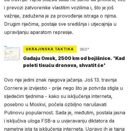
i prevozi zatvorenike vlastitim vozilima i, što je još
važnije, zadužena je za provođenje istraga o njima.
Drugim riječima, postaje sve središnja i utjecajnija u
upravljanju aparatom represije.
UKRAJINSKA TAKTIKA
360°
Gađaju Omsk, 2500 km od bojišnice. 'Kad
poleti tisuću dronova, shvatit će'
Ovo nije jedini znak njegova jačanja. Još 13. travnja
Corriere je izvijestio - prije nego što je potvrda stigla u
sljedećim tjednima - kako su isključenja interneta,
posebno u Moskvi, počela ozbiljno narušavati
Putinovu popularnost. Sada je, međutim, postala jasna
i isključiva uloga FSB-a u uvjeravanju diktatora da
nametne ista ta isključenja interneta. Upravo ih je tajna