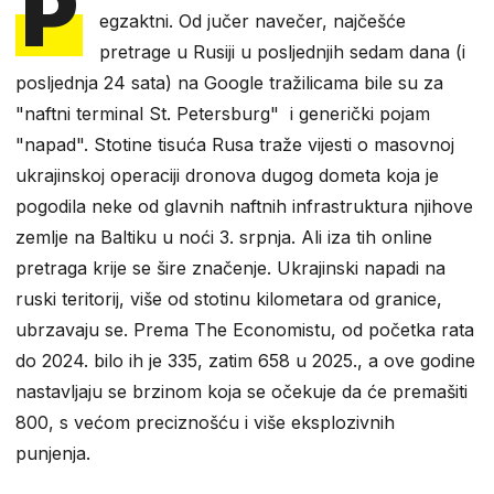
P
egzaktni. Od jučer navečer, najčešće
pretrage u Rusiji u posljednjih sedam dana (i
posljednja 24 sata) na Google tražilicama bile su za
"naftni terminal St. Petersburg" i generički pojam
"napad". Stotine tisuća Rusa traže vijesti o masovnoj
ukrajinskoj operaciji dronova dugog dometa koja je
pogodila neke od glavnih naftnih infrastruktura njihove
zemlje na Baltiku u noći 3. srpnja. Ali iza tih online
pretraga krije se šire značenje. Ukrajinski napadi na
ruski teritorij, više od stotinu kilometara od granice,
ubrzavaju se. Prema The Economistu, od početka rata
do 2024. bilo ih je 335, zatim 658 u 2025., a ove godine
nastavljaju se brzinom koja se očekuje da će premašiti
800, s većom preciznošću i više eksplozivnih
punjenja.