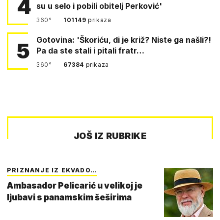
4
su u selo i pobili obitelj Perković'
360°
101149
prikaza
Gotovina: 'Škoriću, di je križ? Niste ga našli?!
5
Pa da ste stali i pitali fratr…
360°
67384
prikaza
JOŠ IZ RUBRIKE
PRIZNANJE IZ EKVADO…
Ambasador Pelicarić u velikoj je
ljubavi s panamskim šeširima