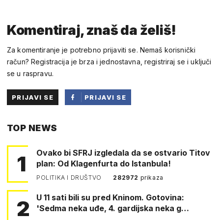
Komentiraj, znaš da želiš!
Za komentiranje je potrebno prijaviti se. Nemaš korisnički
račun? Registracija je brza i jednostavna, registriraj se i uključi
se u raspravu.
PRIJAVI SE
PRIJAVI SE
PUTEM
TOP NEWS
FACEBOOKA
Ovako bi SFRJ izgledala da se ostvario Titov
1
plan: Od Klagenfurta do Istanbula!
POLITIKA I DRUŠTVO
282972
prikaza
U 11 sati bili su pred Kninom. Gotovina:
2
'Sedma neka uđe, 4. gardijska neka g…