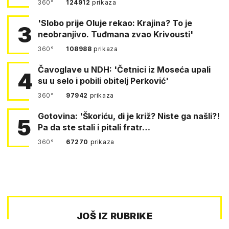
360°
124912
prikaza
'Slobo prije Oluje rekao: Krajina? To je
3
neobranjivo. Tuđmana zvao Krivousti'
360°
108988
prikaza
Čavoglave u NDH: 'Četnici iz Moseća upali
4
su u selo i pobili obitelj Perković'
360°
97942
prikaza
Gotovina: 'Škoriću, di je križ? Niste ga našli?!
5
Pa da ste stali i pitali fratr…
360°
67270
prikaza
JOŠ IZ RUBRIKE