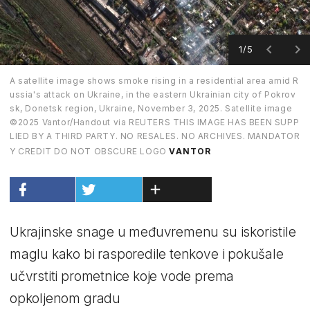
1/5
A satellite image shows smoke rising in a residential area amid R
ussia's attack on Ukraine, in the eastern Ukrainian city of Pokrov
sk, Donetsk region, Ukraine, November 3, 2025. Satellite image
©2025 Vantor/Handout via REUTERS THIS IMAGE HAS BEEN SUPP
LIED BY A THIRD PARTY. NO RESALES. NO ARCHIVES. MANDATOR
Y CREDIT DO NOT OBSCURE LOGO
VANTOR
Ukrajinske snage u međuvremenu su iskoristile
maglu kako bi rasporedile tenkove i pokušale
učvrstiti prometnice koje vode prema
opkoljenom gradu