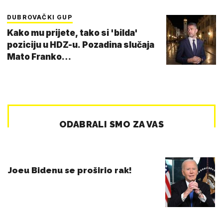
DUBROVAČKI GUP
Kako mu prijete, tako si 'bilda'
poziciju u HDZ-u. Pozadina slučaja
Mato Franko…