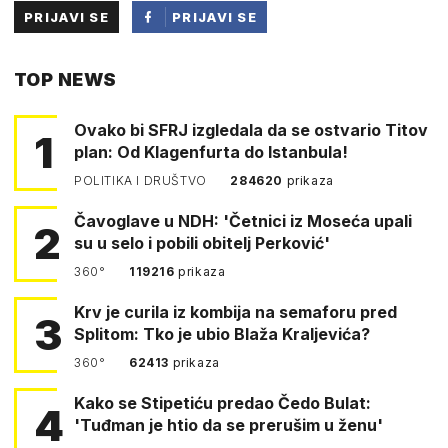
PRIJAVI SE
PRIJAVI SE
PUTEM
TOP NEWS
FACEBOOKA
Ovako bi SFRJ izgledala da se ostvario Titov
1
plan: Od Klagenfurta do Istanbula!
POLITIKA I DRUŠTVO
284620
prikaza
Čavoglave u NDH: 'Četnici iz Moseća upali
2
su u selo i pobili obitelj Perković'
360°
119216
prikaza
Krv je curila iz kombija na semaforu pred
3
Splitom: Tko je ubio Blaža Kraljevića?
360°
62413
prikaza
Kako se Stipetiću predao Čedo Bulat:
4
'Tuđman je htio da se prerušim u ženu'