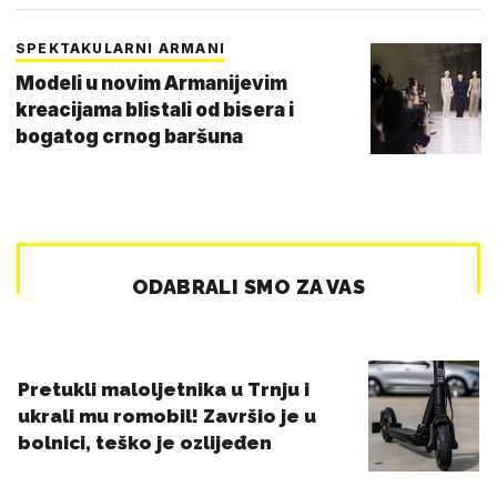
SPEKTAKULARNI ARMANI
Modeli u novim Armanijevim
kreacijama blistali od bisera i
bogatog crnog baršuna