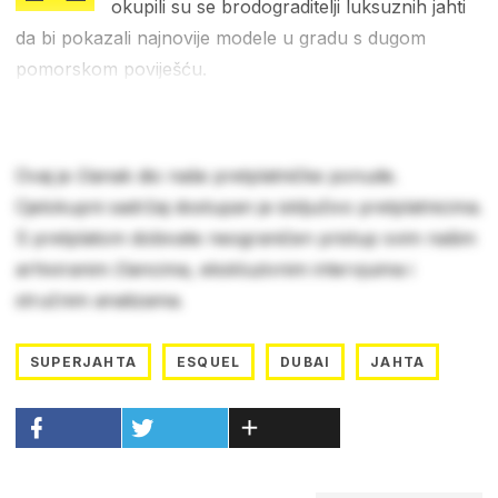
okupili su se brodograditelji luksuznih jahti
da bi pokazali najnovije modele u gradu s dugom
pomorskom poviješću.
Ovaj je članak dio naše pretplatničke ponude.
Cjelokupni sadržaj dostupan je isključivo pretplatnicima.
S pretplatom dobivate neograničen pristup svim našim
arhiviranim člancima, ekskluzivnim intervjuima i
stručnim analizama.
SUPERJAHTA
ESQUEL
DUBAI
JAHTA