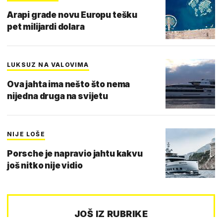
Arapi grade novu Europu tešku
pet milijardi dolara
LUKSUZ NA VALOVIMA
Ova jahta ima nešto što nema
nijedna druga na svijetu
NIJE LOŠE
Porsche je napravio jahtu kakvu
još nitko nije vidio
JOŠ IZ RUBRIKE