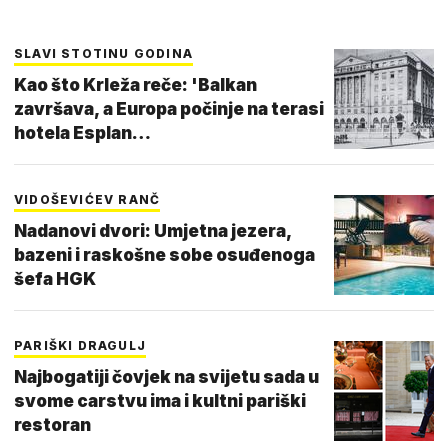
SLAVI STOTINU GODINA
Kao što Krleža reče: 'Balkan
završava, a Europa počinje na terasi
hotela Esplan…
VIDOŠEVIĆEV RANČ
Nadanovi dvori: Umjetna jezera,
bazeni i raskošne sobe osuđenoga
šefa HGK
PARIŠKI DRAGULJ
Najbogatiji čovjek na svijetu sada u
svome carstvu ima i kultni pariški
restoran