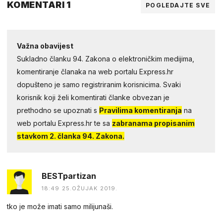
KOMENTARI 1
POGLEDAJTE SVE
Važna obavijest
Sukladno članku 94. Zakona o elektroničkim medijima,
komentiranje članaka na web portalu Express.hr
dopušteno je samo registriranim korisnicima. Svaki
korisnik koji želi komentirati članke obvezan je
prethodno se upoznati s
Pravilima komentiranja
na
web portalu Express.hr te sa
zabranama propisanim
stavkom 2. članka 94. Zakona.
BESTpartizan
18:49 25.OŽUJAK 2019.
tko je može imati samo milijunaši.