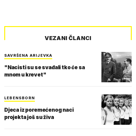
VEZANI ČLANCI
SAVRŠENA ARIJEVKA
"Nacisti su se svađali tko će sa
mnom u krevet"
LEBENSBORN
Djeca iz poremećenog naci
projekta još su živa