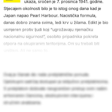
ukaza, sročen je 7. prosinca 1941. godine.
Stjecajem okolnosti bilo je to istog onog dana kad je
Japan napao Pearl Harbour. Nacistička formula,
danas dobro znana svima, ledi krv u žilama. Edikt je bio
usmjeren protiv ljudi koji “ugrožavaju njemačku
nacionalnu sigurnost”, osobito pripadnika pokreta
otpora na okupiranim teritorijima. Oni su trebali biti
uništeni. Ali ne samo to.
Ovaj je članak dio naše pretplatničke ponude.
Cjelokupni sadržaj dostupan je isključivo pretplatnicima.
S pretplatom dobivate neograničen pristup svim našim
arhiviranim člancima, ekskluzivnim intervjuima i
stručnim analizama.