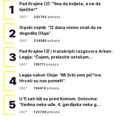
Pad Krajine (2): "Ima da koljete, a ne da
1
bježite!"
360°
232762
prikaza
Srpski vojnik: '12 dana nismo znali da se
2
dogodila Oluja'
360°
224585
prikaza
Pad Krajine (3) i transkripti razgovora Arkan-
3
Legija: 'Čujem, prelazite ustašam…
360°
139711
prikaza
Legija nakon Oluje: 'Mi Srbi smo pič*ice.
4
Hrvati su nas pomeli!'
360°
134414
prikaza
U 11 sati bili su pred Kninom. Gotovina:
5
'Sedma neka uđe, 4. gardijska neka g…
360°
122738
prikaza