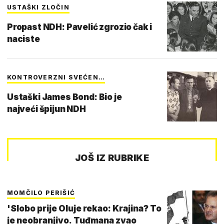
USTAŠKI ZLOČIN
Propast NDH: Pavelić zgrozio čak i
naciste
KONTROVERZNI SVEĆEN…
Ustaški James Bond: Bio je
najveći špijun NDH
JOŠ IZ RUBRIKE
MOMČILO PERIŠIĆ
'Slobo prije Oluje rekao: Krajina? To
je neobranjivo. Tuđmana zvao