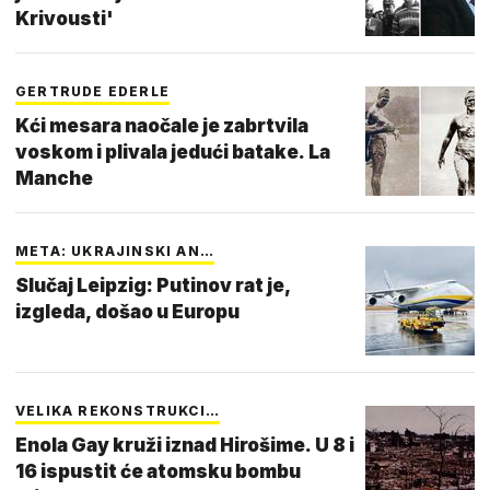
Krivousti'
GERTRUDE EDERLE
Kći mesara naočale je zabrtvila
voskom i plivala jedući batake. La
Manche
META: UKRAJINSKI AN…
Slučaj Leipzig: Putinov rat je,
izgleda, došao u Europu
VELIKA REKONSTRUKCI…
Enola Gay kruži iznad Hirošime. U 8 i
16 ispustit će atomsku bombu