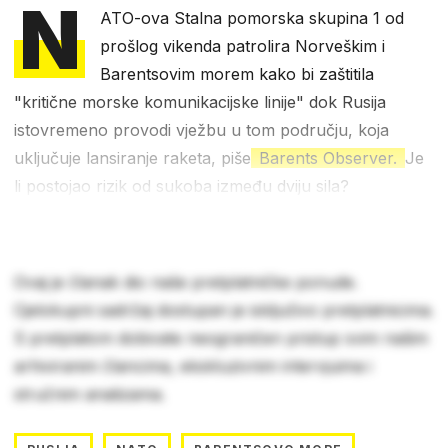
N
ATO-ova Stalna pomorska skupina 1 od
prošlog vikenda patrolira Norveškim i
Barentsovim morem kako bi zaštitila
"kritične morske komunikacijske linije" dok Rusija
istovremeno provodi vježbu u tom području, koja
uključuje lansiranje raketa, piše
Barents Observer.
Je
li postojao rizik od sukoba između dviju sila?
Ovaj je članak dio naše pretplatničke ponude.
Cjelokupni sadržaj dostupan je isključivo pretplatnicima.
S pretplatom dobivate neograničen pristup svim našim
arhiviranim člancima, ekskluzivnim intervjuima i
stručnim analizama.