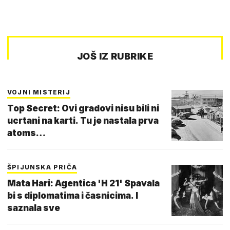
JOŠ IZ RUBRIKE
VOJNI MISTERIJ
Top Secret: Ovi gradovi nisu bili ni
ucrtani na karti. Tu je nastala prva
atoms…
ŠPIJUNSKA PRIČA
Mata Hari: Agentica 'H 21' Spavala
bi s diplomatima i časnicima. I
saznala sve