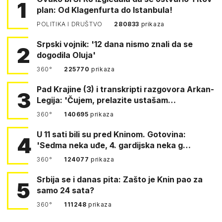
1
plan: Od Klagenfurta do Istanbula!
POLITIKA I DRUŠTVO
280833
prikaza
Srpski vojnik: '12 dana nismo znali da se
2
dogodila Oluja'
360°
225770
prikaza
Pad Krajine (3) i transkripti razgovora Arkan-
3
Legija: 'Čujem, prelazite ustašam…
360°
140695
prikaza
U 11 sati bili su pred Kninom. Gotovina:
4
'Sedma neka uđe, 4. gardijska neka g…
360°
124077
prikaza
Srbija se i danas pita: Zašto je Knin pao za
5
samo 24 sata?
360°
111248
prikaza