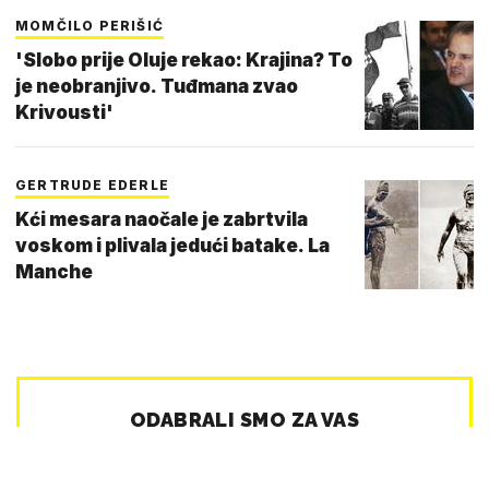
MOMČILO PERIŠIĆ
'Slobo prije Oluje rekao: Krajina? To
je neobranjivo. Tuđmana zvao
Krivousti'
GERTRUDE EDERLE
Kći mesara naočale je zabrtvila
voskom i plivala jedući batake. La
Manche