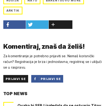
RUSIJA
NATO
BARENTSOVO MORE
ARKTIK
Komentiraj, znaš da želiš!
Za komentiranje je potrebno prijaviti se. Nemaš korisnički
račun? Registracija je brza i jednostavna, registriraj se i uključi
se u raspravu.
PRIJAVI SE
PRIJAVI SE
PUTEM
TOP NEWS
FACEBOOKA
Ovako bi SFRJ izgledala da se ostvario Titov