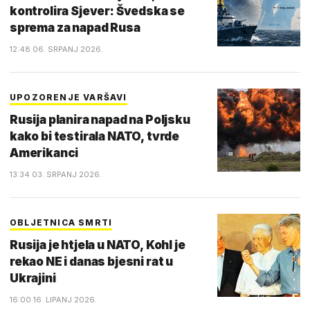
kontrolira Sjever: Švedska se
sprema za napad Rusa
12:48 06. SRPANJ 2026.
UPOZORENJE VARŠAVI
Rusija planira napad na Poljsku
kako bi testirala NATO, tvrde
Amerikanci
13:34 03. SRPANJ 2026.
OBLJETNICA SMRTI
Rusija je htjela u NATO, Kohl je
rekao NE i danas bjesni rat u
Ukrajini
16:00 16. LIPANJ 2026.