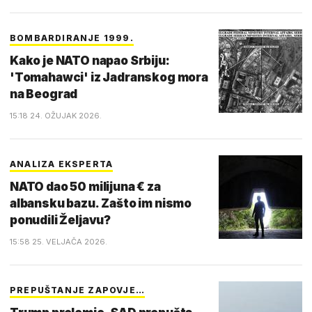
BOMBARDIRANJE 1999.
Kako je NATO napao Srbiju:
'Tomahawci' iz Jadranskog mora
na Beograd
15:18 24. OŽUJAK 2026.
ANALIZA EKSPERTA
NATO dao 50 milijuna € za
albansku bazu. Zašto im nismo
ponudili Željavu?
15:58 25. VELJAČA 2026.
PREPUŠTANJE ZAPOVJE…