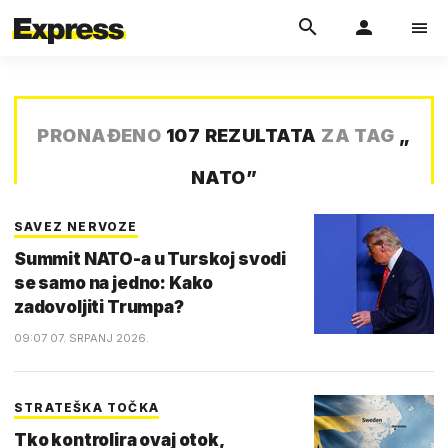
PRONAĐENO
107 REZULTATA
ZA TAG
„
NATO
”
SAVEZ NERVOZE
Summit NATO-a u Turskoj svodi
se samo na jedno: Kako
zadovoljiti Trumpa?
09:07 07. SRPANJ 2026.
STRATEŠKA TOČKA
Tko kontrolira ovaj otok,