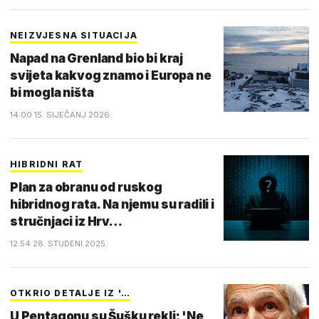
NEIZVJESNA SITUACIJA
Napad na Grenland bio bi kraj
svijeta kakvog znamo i Europa ne
bi mogla ništa
14:00 15. SIJEČANJ 2026.
HIBRIDNI RAT
Plan za obranu od ruskog
hibridnog rata. Na njemu su radili i
stručnjaci iz Hrv…
12:54 28. STUDENI 2025.
OTKRIO DETALJE IZ '…
U Pentagonu su Šušku rekli: 'Ne,