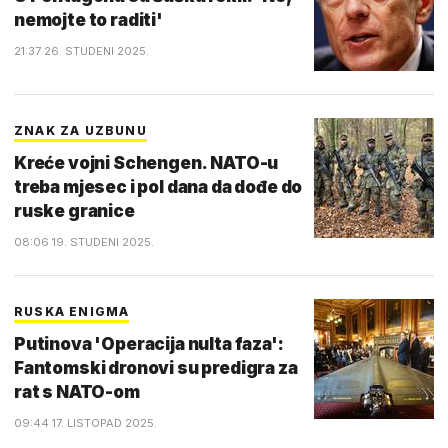
nemojte to raditi'
21:37 26. STUDENI 2025.
ZNAK ZA UZBUNU
Kreće vojni Schengen. NATO-u
treba mjesec i pol dana da dođe do
ruske granice
08:06 19. STUDENI 2025.
RUSKA ENIGMA
Putinova 'Operacija nulta faza':
Fantomski dronovi su predigra za
rat s NATO-om
09:44 17. LISTOPAD 2025.