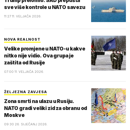
Trump prelomio. SAD prepušta
sve više kontrole u NATO savezu
11:27 11. VELJAČA 2026.
NOVA REALNOST
Velike promjene u NATO-u kakve
nitko nije vidio. Ova grupa je
zaštita od Rusije
07:00 11. VELJAČA 2026.
ŽELJEZNA ZAVJESA
Zona smrti na ulazu u Rusiju.
NATO gradi veliki zid za obranu od
Moskve
09:30 26. SIJEČANJ 2026.