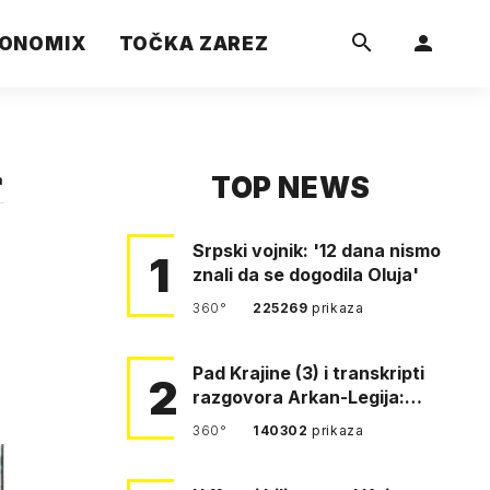
ONOMIX
TOČKA ZAREZ
TOP NEWS
a
Srpski vojnik: '12 dana nismo
1
znali da se dogodila Oluja'
360°
225269
prikaza
Pad Krajine (3) i transkripti
2
razgovora Arkan-Legija:
'Čujem, prelazite ustašam…
360°
140302
prikaza