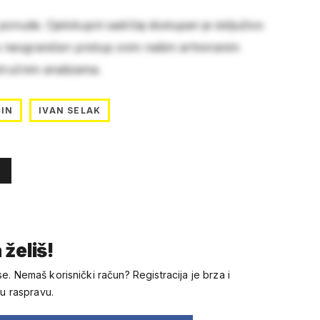
 ponude. Cjelokupni sadržaj dostupan je isključivo
e neograničen pristup svim našim arhiviranim
stručnim analizama.
ŠIN
IVAN SELAK
 želiš!
se. Nemaš korisnički račun? Registracija je brza i
 u raspravu.