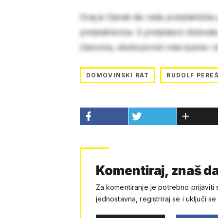
Ovaj je članak dio naše pretplatničke
pretplatnicima. S pretplatom dobivat
člancima, ekskluzivnim intervjuima i 
DOMOVINSKI RAT
RUDOLF PERE
Komentiraj, znaš da
Za komentiranje je potrebno prijaviti 
jednostavna, registriraj se i uključi se