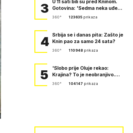
U 11 sati bili su pred Kninom.
3
Gotovina: 'Sedma neka uđe,
4. gardijska neka g…
360°
123635
prikaza
Srbija se i danas pita: Zašto je
4
Knin pao za samo 24 sata?
360°
110948
prikaza
'Slobo prije Oluje rekao:
5
Krajina? To je neobranjivo.
Tuđmana zvao Krivousti'
360°
104147
prikaza