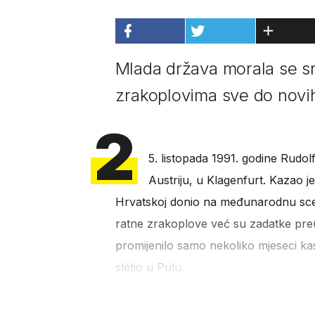
Mlada država morala se sn
zrakoplovima sve do novi
2
5. listopada 1991. godine Rudol
Austriju, u Klagenfurt. Kazao j
Hrvatskoj donio na međunarodnu scenu
ratne zrakoplove već su zadatke preuz
promijenilo samo nekoliko mjeseci kasn
sletio u Pulu.