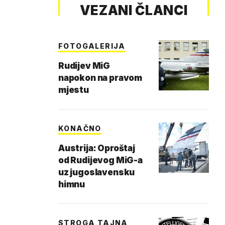
VEZANI ČLANCI
FOTOGALERIJA
Rudijev MiG
napokon na pravom
mjestu
KONAČNO
Austrija: Oproštaj
od Rudijevog MiG-a
uz jugoslavensku
himnu
STROGA TAJNA