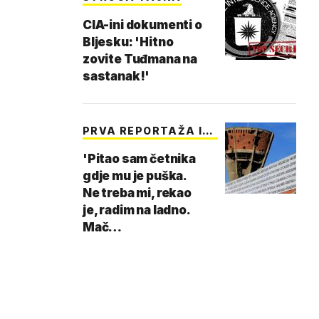
CIA-ini dokumenti o
Bljesku: 'Hitno
zovite Tuđmana na
sastanak!'
PRVA REPORTAŽA IZ
P…
'Pitao sam četnika
gdje mu je puška.
Ne treba mi, rekao
je, radim na ladno.
Mač…