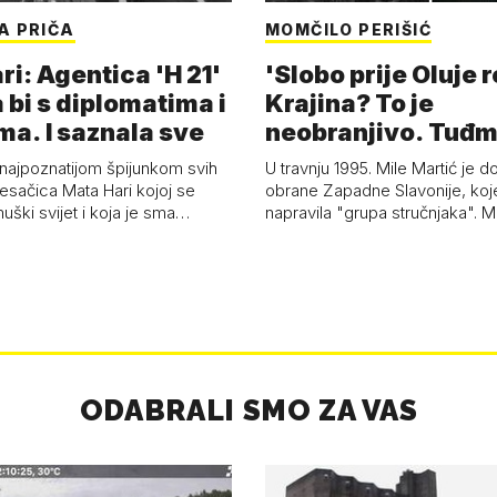
A PRIČA
MOMČILO PERIŠIĆ
i: Agentica 'H 21'
'Slobo prije Oluje 
 bi s diplomatima i
Krajina? To je
ma. I saznala sve
neobranjivo. Tuđ
zvao Krivousti'
 najpoznatijom špijunkom svih
U travnju 1995. Mile Martić je d
esačica Mata Hari kojoj se
obrane Zapadne Slavonije, koj
uški svijet i koja je sma…
napravila "grupa stručnjaka". M