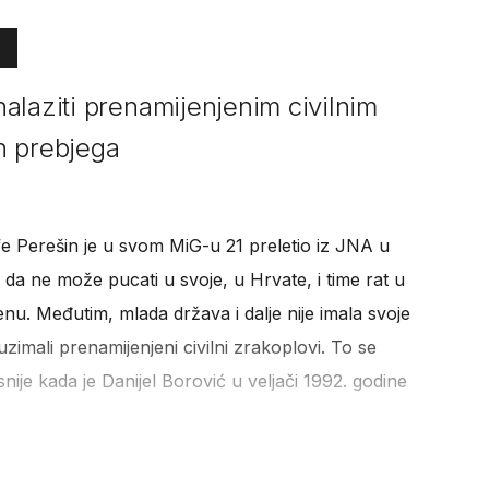
alaziti prenamijenjenim civilnim
h prebjega
fe Perešin je u svom MiG-u 21 preletio iz JNA u
e da ne može pucati u svoje, u Hrvate, i time rat u
. Međutim, mlada država i dalje nije imala svoje
imali prenamijenjeni civilni zrakoplovi. To se
ije kada je Danijel Borović u veljači 1992. godine