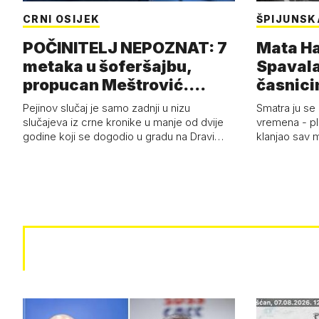
CRNI OSIJEK
ŠPIJUNSK
POČINITELJ NEPOZNAT: 7
Mata Har
metaka u šoferšajbu,
Spavala
propucan Meštrović.
časnici
Pretučen Pejin
Pejinov slučaj je samo zadnji u nizu
Smatra ju se
slučajeva iz crne kronike u manje od dvije
vremena - pl
godine koji se dogodio u gradu na Dravi…
klanjao sav m