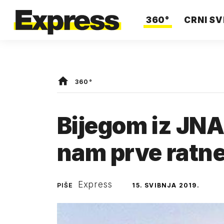
360°
CRNI SV
360°
Bijegom iz JNA 
nam prve ratne
Express
PIŠE
15. SVIBNJA 2019.