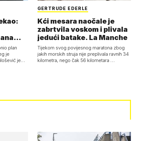
GERTRUDE EDERLE
rekao:
Kći mesara naočale je
zabrtvila voskom i plivala
mana
jedući batake. La Manche
onio plan
Tijekom svog povijesnog maratona zbog
eg je
jakih morskih struja nije preplivala ravnih 34
ilošević je…
kilometra, nego čak 56 kilometara …