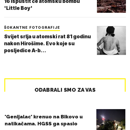
16 ispustit će atomsku bombu
'Little Boy'
ŠOKANTNE FOTOGRAFIJE
Svijet srlja u atomski rat 81 godinu
nakon Hirošime. Evo koje su
posljedice A-b…