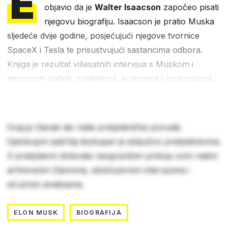
E
objavio da je
Walter Isaacson
započeo pisati
njegovu biografiju. Isaacson je pratio Muska
sljedeće dvije godine, posjećujući njegove tvornice
SpaceX i Tesla te prisustvujući sastancima odbora.
Knjiga je rezultat višesatnih intervjua s Muskom i
njegovom obitelji, prijateljima, kolegama i protivnicima.
Ovaj je članak dio naše pretplatničke ponude.
Cjelokupni sadržaj dostupan je isključivo pretplatnicima.
S pretplatom dobivate neograničen pristup svim našim
arhiviranim člancima, ekskluzivnim intervjuima i
stručnim analizama.
ELON MUSK
BIOGRAFIJA