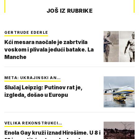
JOŠ IZ RUBRIKE
GERTRUDE EDERLE
Kći mesara naočale je zabrtvila
voskom i plivala jedući batake. La
Manche
META: UKRAJINSKI AN…
Slučaj Leipzig: Putinov rat je,
izgleda, došao u Europu
VELIKA REKONSTRUKCI…
Enola Gay kruži iznad Hirošime. U 8 i