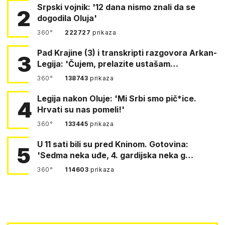
Srpski vojnik: '12 dana nismo znali da se
2
dogodila Oluja'
360°
222727
prikaza
Pad Krajine (3) i transkripti razgovora Arkan-
3
Legija: 'Čujem, prelazite ustašam…
360°
138743
prikaza
Legija nakon Oluje: 'Mi Srbi smo pič*ice.
4
Hrvati su nas pomeli!'
360°
133445
prikaza
U 11 sati bili su pred Kninom. Gotovina:
5
'Sedma neka uđe, 4. gardijska neka g…
360°
114603
prikaza