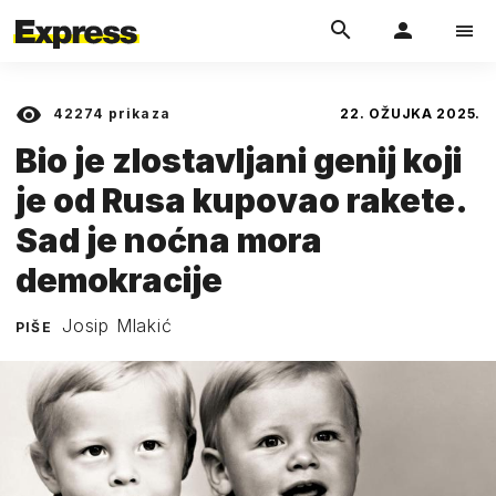
42274
prikaza
22. OŽUJKA 2025.
Bio je zlostavljani genij koji
je od Rusa kupovao rakete.
Sad je noćna mora
demokracije
Josip Mlakić
PIŠE