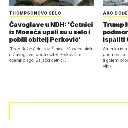
THOMPSONOVO SELO
AKO DOĐE
Čavoglave u NDH: 'Četnici
Trump h
iz Moseća upali su u selo i
podmor
pobili obitelj Perković'
ispalit
"Pred Božić četnici iz Žitnića i Moseća otišli
Amerika ima 
u Čavoglave, pobili obitelj Perković te
podmornice 
otjerali blago. Baljački četnici…
ti golemi bro
vijek…