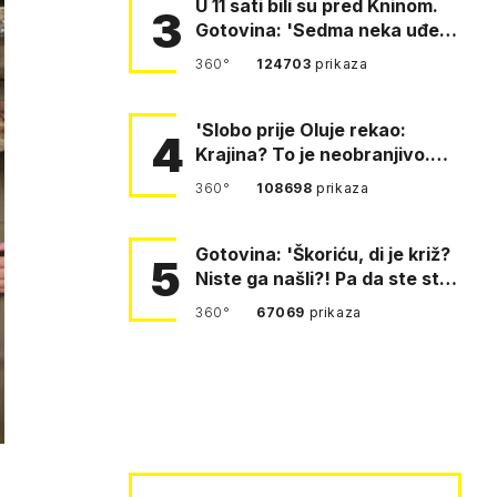
U 11 sati bili su pred Kninom.
3
Gotovina: 'Sedma neka uđe,
4. gardijska neka g…
360°
124703
prikaza
'Slobo prije Oluje rekao:
4
Krajina? To je neobranjivo.
Tuđmana zvao Krivousti'
360°
108698
prikaza
Gotovina: 'Škoriću, di je križ?
5
Niste ga našli?! Pa da ste stali
i pitali fratr…
360°
67069
prikaza