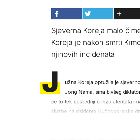
Sjeverna Koreja malo čime
Koreja je nakon smrti Kimo
njihovih incidenata
J
užna Koreja optužila je sjevern
Jong Nama, sina bivšeg diktator
će to tek posljednji u nizu atentata i
službe na disidente i južnokorejske dr