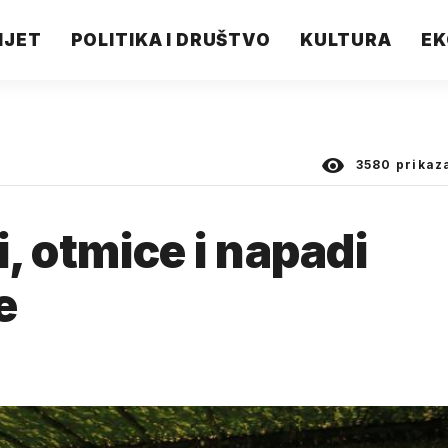
IJET
POLITIKA I DRUŠTVO
KULTURA
EK
3580
prikaz
i, otmice i napadi
e