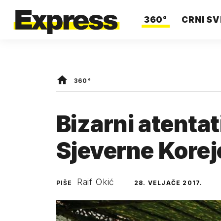
360°
CRNI SV
360°
Bizarni atentat
Sjeverne Korej
Raif Okić
PIŠE
28. VELJAČE 2017.