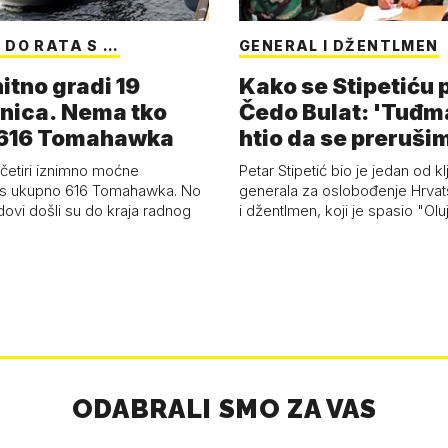
 DO RATA S …
GENERAL I DŽENTLMEN
itno gradi 19
Kako se Stipetiću
nica. Nema tko
Čedo Bulat: 'Tuđm
i 616 Tomahawka
htio da se preruši
ženu'
četiri iznimno moćne
Petar Stipetić bio je jedan od kl
s ukupno 616 Tomahawka. No
generala za oslobođenje Hrvat
dovi došli su do kraja radnog
i džentlmen, koji je spasio "Ol