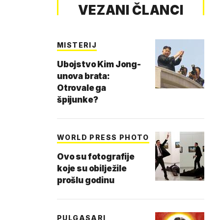
VEZANI ČLANCI
MISTERIJ
Ubojstvo Kim Jong-
unova brata:
Otrovale ga
špijunke?
WORLD PRESS PHOTO
Ovo su fotografije
koje su obilježile
prošlu godinu
PULGASARI