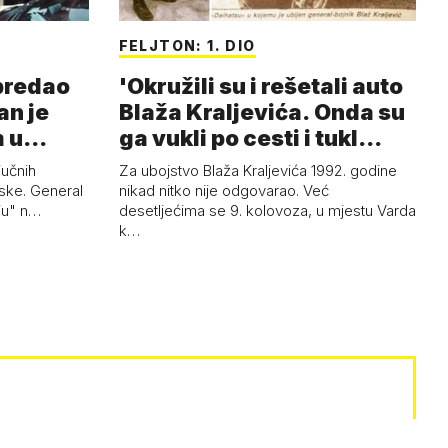
FELJTON: 1. DIO
 predao
'Okružili su i rešetali auto
an je
Blaža Kraljevića. Onda su
m u
ga vukli po cesti i tukl…
jučnih
Za ubojstvo Blaža Kraljevića 1992. godine
ske. General
nikad nitko nije odgovarao. Već
uju" n…
desetljećima se 9. kolovoza, u mjestu Varda
k…