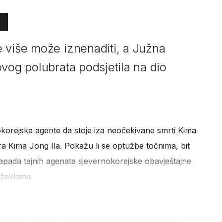
 više može iznenaditi, a Južna
vog polubrata podsjetila na dio
okorejske agente da stoje iza neočekivane smrti Kima
a Kima Jong Ila. Pokažu li se optužbe točnima, bit
 napada tajnih agenata sjevernokorejske obavještajne
žavljane.