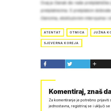
Ovaj je članak dio naše pretplatničke
pretplatnicima. S pretplatom dobivat
člancima, ekskluzivnim intervjuima i 
ATENTAT
OTMICA
JUŽNA K
SJEVERNA KOREJA
Komentiraj, znaš da
Za komentiranje je potrebno prijaviti 
jednostavna, registriraj se i uključi se