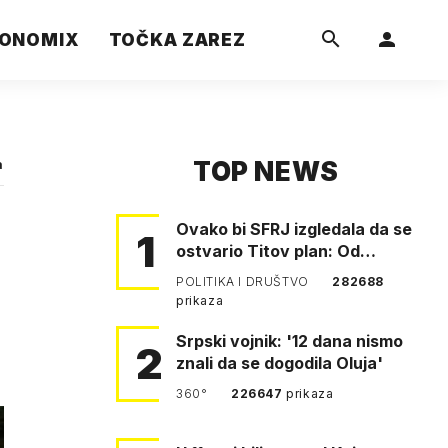
ONOMIX
TOČKA ZAREZ
TOP NEWS
a
Ovako bi SFRJ izgledala da se
1
ostvario Titov plan: Od
Klagenfurta do Istanbula!
POLITIKA I DRUŠTVO
282688
prikaza
Srpski vojnik: '12 dana nismo
2
znali da se dogodila Oluja'
360°
226647
prikaza