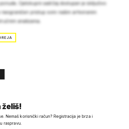
 ponude. Cjelokupni sadržaj dostupan je isključivo
e neograničen pristup svim našim arhiviranim
stručnim analizama.
OREJA
 želiš!
se. Nemaš korisnički račun? Registracija je brza i
 u raspravu.