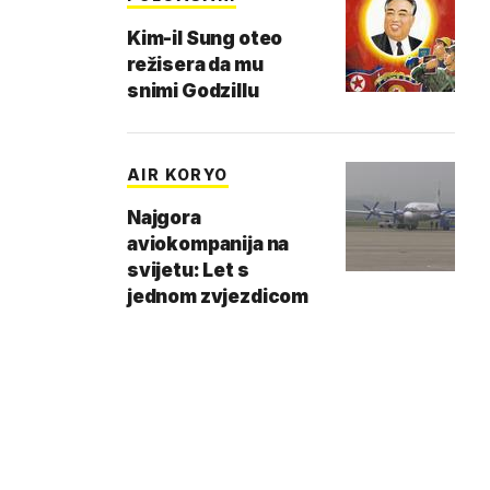
Kim-il Sung oteo
režisera da mu
snimi Godzillu
AIR KORYO
Najgora
aviokompanija na
svijetu: Let s
jednom zvjezdicom